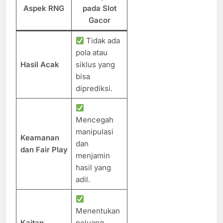
Aspek RNG
pada Slot
Gacor
Tidak ada
pola atau
Hasil Acak
siklus yang
bisa
diprediksi.
Mencegah
manipulasi
Keamanan
dan
dan Fair Play
menjamin
hasil yang
adil.
Menentukan
Kaitan
peluang