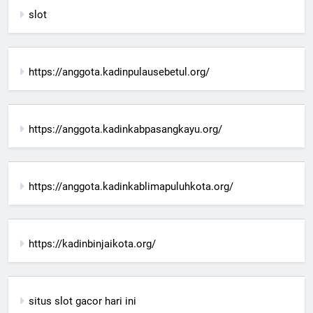
slot
https://anggota.kadinpulausebetul.org/
https://anggota.kadinkabpasangkayu.org/
https://anggota.kadinkablimapuluhkota.org/
https://kadinbinjaikota.org/
situs slot gacor hari ini