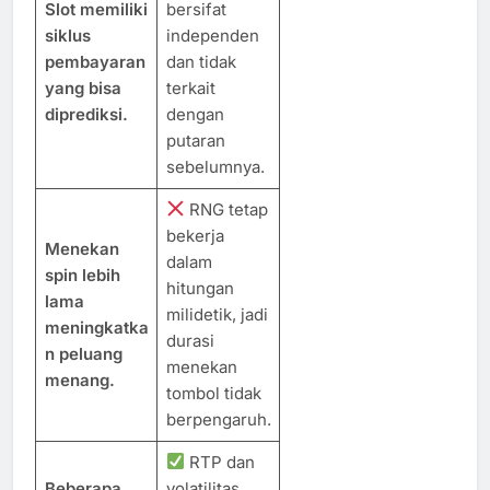
Slot memiliki
bersifat
siklus
independen
pembayaran
dan tidak
yang bisa
terkait
diprediksi.
dengan
putaran
sebelumnya.
RNG tetap
bekerja
Menekan
dalam
spin lebih
hitungan
lama
milidetik, jadi
meningkatka
durasi
n peluang
menekan
menang.
tombol tidak
berpengaruh.
RTP dan
Beberapa
volatilitas