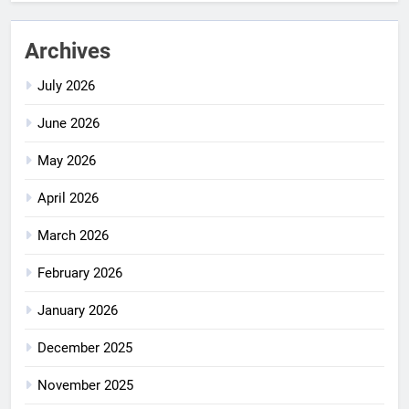
Archives
July 2026
June 2026
May 2026
April 2026
March 2026
February 2026
January 2026
December 2025
November 2025