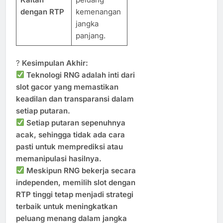
dengan RTP
kemenangan
jangka
panjang.
?
Kesimpulan Akhir:
Teknologi RNG adalah inti dari
slot gacor yang memastikan
keadilan dan transparansi dalam
setiap putaran.
Setiap putaran sepenuhnya
acak, sehingga tidak ada cara
pasti untuk memprediksi atau
memanipulasi hasilnya.
Meskipun RNG bekerja secara
independen, memilih slot dengan
RTP tinggi tetap menjadi strategi
terbaik untuk meningkatkan
peluang menang dalam jangka