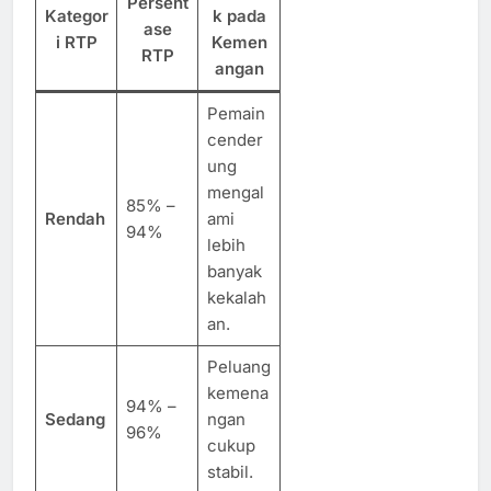
Persent
Kategor
k pada
ase
i RTP
Kemen
RTP
angan
Pemain
cender
ung
mengal
85% –
Rendah
ami
94%
lebih
banyak
kekalah
an.
Peluang
kemena
94% –
Sedang
ngan
96%
cukup
stabil.