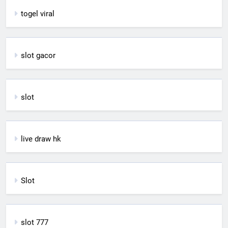
togel viral
slot gacor
slot
live draw hk
Slot
slot 777