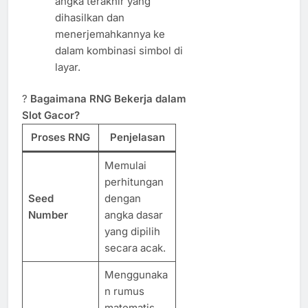
angka terakhir yang
dihasilkan dan
menerjemahkannya ke
dalam kombinasi simbol di
layar.
?
Bagaimana RNG Bekerja dalam
Slot Gacor?
Proses RNG
Penjelasan
Memulai
perhitungan
Seed
dengan
Number
angka dasar
yang dipilih
secara acak.
Menggunaka
n rumus
matematis