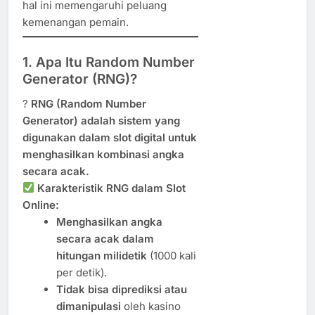
hal ini memengaruhi peluang
kemenangan pemain.
1. Apa Itu Random Number
Generator (RNG)?
?
RNG (Random Number
Generator) adalah sistem yang
digunakan dalam slot digital untuk
menghasilkan kombinasi angka
secara acak.
Karakteristik RNG dalam Slot
Online:
Menghasilkan angka
secara acak dalam
hitungan milidetik
(1000 kali
per detik).
Tidak bisa diprediksi atau
dimanipulasi
oleh kasino