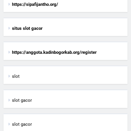
https://sipafijantho.org/
situs slot gacor
https://anggota.kadinbogorkab.org/register
slot
slot gacor
slot gacor