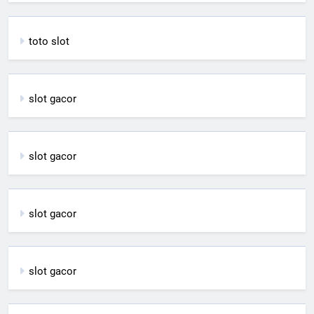
toto slot
slot gacor
slot gacor
slot gacor
slot gacor