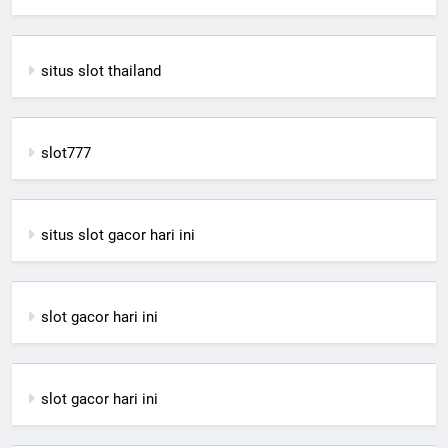
situs slot thailand
slot777
situs slot gacor hari ini
slot gacor hari ini
slot gacor hari ini