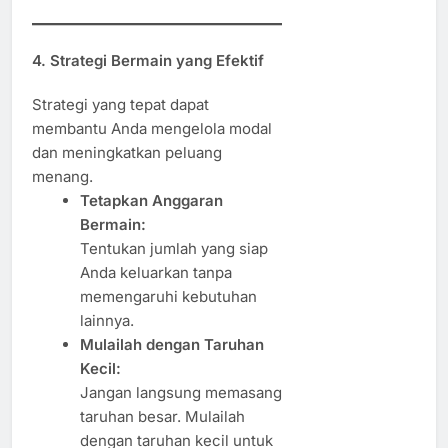
4. Strategi Bermain yang Efektif
Strategi yang tepat dapat
membantu Anda mengelola modal
dan meningkatkan peluang
menang.
Tetapkan Anggaran
Bermain:
Tentukan jumlah yang siap
Anda keluarkan tanpa
memengaruhi kebutuhan
lainnya.
Mulailah dengan Taruhan
Kecil:
Jangan langsung memasang
taruhan besar. Mulailah
dengan taruhan kecil untuk