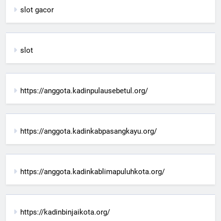
slot gacor
slot
https://anggota.kadinpulausebetul.org/
https://anggota.kadinkabpasangkayu.org/
https://anggota.kadinkablimapuluhkota.org/
https://kadinbinjaikota.org/