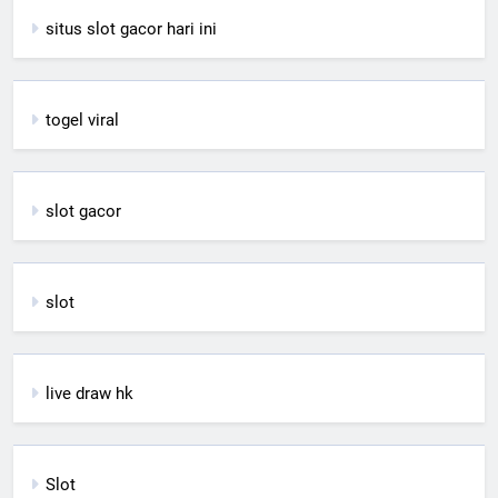
situs slot gacor hari ini
togel viral
slot gacor
slot
live draw hk
Slot