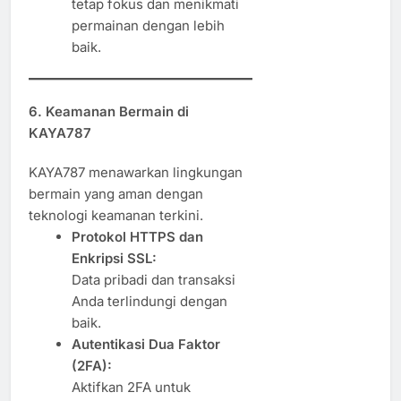
tetap fokus dan menikmati
permainan dengan lebih
baik.
6. Keamanan Bermain di
KAYA787
KAYA787 menawarkan lingkungan
bermain yang aman dengan
teknologi keamanan terkini.
Protokol HTTPS dan
Enkripsi SSL:
Data pribadi dan transaksi
Anda terlindungi dengan
baik.
Autentikasi Dua Faktor
(2FA):
Aktifkan 2FA untuk