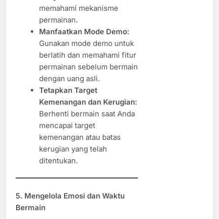
memahami mekanisme
permainan.
Manfaatkan Mode Demo:
Gunakan mode demo untuk
berlatih dan memahami fitur
permainan sebelum bermain
dengan uang asli.
Tetapkan Target
Kemenangan dan Kerugian:
Berhenti bermain saat Anda
mencapai target
kemenangan atau batas
kerugian yang telah
ditentukan.
5. Mengelola Emosi dan Waktu
Bermain