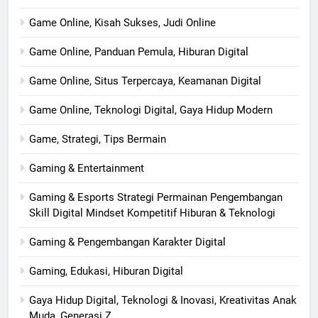
Game Online, Kisah Sukses, Judi Online
Game Online, Panduan Pemula, Hiburan Digital
Game Online, Situs Terpercaya, Keamanan Digital
Game Online, Teknologi Digital, Gaya Hidup Modern
Game, Strategi, Tips Bermain
Gaming & Entertainment
Gaming & Esports Strategi Permainan Pengembangan
Skill Digital Mindset Kompetitif Hiburan & Teknologi
Gaming & Pengembangan Karakter Digital
Gaming, Edukasi, Hiburan Digital
Gaya Hidup Digital, Teknologi & Inovasi, Kreativitas Anak
Muda, Generasi Z