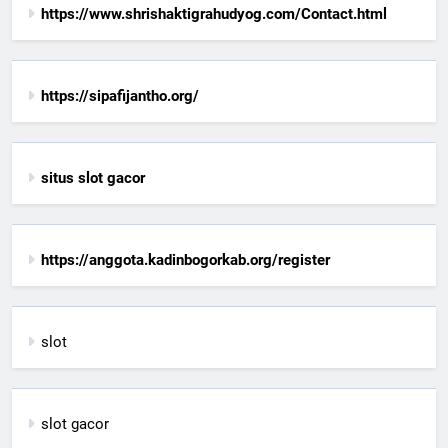
https://www.shrishaktigrahudyog.com/Contact.html
https://sipafijantho.org/
situs slot gacor
https://anggota.kadinbogorkab.org/register
slot
slot gacor