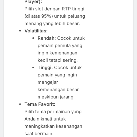
Player):
Pilih slot dengan RTP tinggi
(di atas 95%) untuk peluang
menang yang lebih besar.
Volatilitas:
Rendah:
Cocok untuk
pemain pemula yang
ingin kemenangan
kecil tetapi sering.
Tinggi:
Cocok untuk
pemain yang ingin
mengejar
kemenangan besar
meskipun jarang.
Tema Favorit:
Pilih tema permainan yang
Anda nikmati untuk
meningkatkan kesenangan
saat bermain.