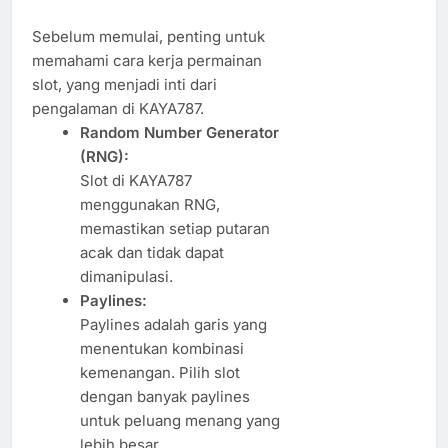
Sebelum memulai, penting untuk
memahami cara kerja permainan
slot, yang menjadi inti dari
pengalaman di KAYA787.
Random Number Generator
(RNG):
Slot di KAYA787
menggunakan RNG,
memastikan setiap putaran
acak dan tidak dapat
dimanipulasi.
Paylines:
Paylines adalah garis yang
menentukan kombinasi
kemenangan. Pilih slot
dengan banyak paylines
untuk peluang menang yang
lebih besar.