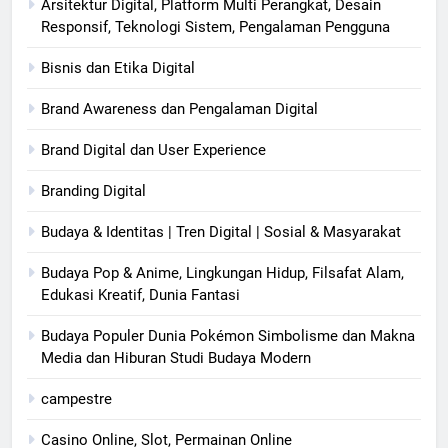
Arsitektur Digital, Platform Multi Perangkat, Desain
Responsif, Teknologi Sistem, Pengalaman Pengguna
Bisnis dan Etika Digital
Brand Awareness dan Pengalaman Digital
Brand Digital dan User Experience
Branding Digital
Budaya & Identitas | Tren Digital | Sosial & Masyarakat
Budaya Pop & Anime, Lingkungan Hidup, Filsafat Alam,
Edukasi Kreatif, Dunia Fantasi
Budaya Populer Dunia Pokémon Simbolisme dan Makna
Media dan Hiburan Studi Budaya Modern
campestre
Casino Online, Slot, Permainan Online