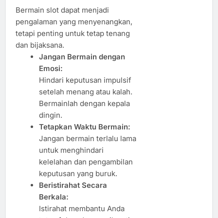
Bermain slot dapat menjadi
pengalaman yang menyenangkan,
tetapi penting untuk tetap tenang
dan bijaksana.
Jangan Bermain dengan
Emosi:
Hindari keputusan impulsif
setelah menang atau kalah.
Bermainlah dengan kepala
dingin.
Tetapkan Waktu Bermain:
Jangan bermain terlalu lama
untuk menghindari
kelelahan dan pengambilan
keputusan yang buruk.
Beristirahat Secara
Berkala:
Istirahat membantu Anda