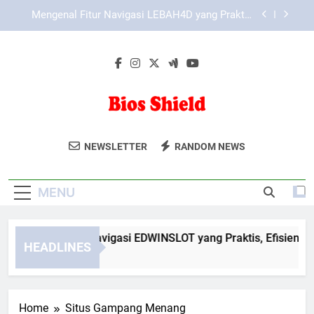
Skip
Panduan Mengakses EDWINSLOT melalui
to
Browser Desktop dan Mobile
content
Panduan Mengakses LEBAH4D melalui Browser
Desktop dan Mobile
Mengenal Fitur Navigasi EDWINSLOT yang
Praktis, Efisien, dan Mudah Dipahami
Mengenal Fitur Navigasi LEBAH4D yang Praktis
dan Efisien untuk Pengguna
Bios Shield
Lindungi Data Anda Dengan Layanan
Panduan Mengakses EDWINSLOT melalui
NEWSLETTER
RANDOM NEWS
Browser Desktop dan Mobile
Keamanan Digital Dari Bios Shield.
Panduan Mengakses LEBAH4D melalui Browser
Solusi Aman Untuk Era Digital.
Desktop dan Mobile
MENU
ngenal Fitur Navigasi EDWINSLOT yang Praktis, Efisien, dan
HEADLINES
Weeks Ago
Home
Situs Gampang Menang