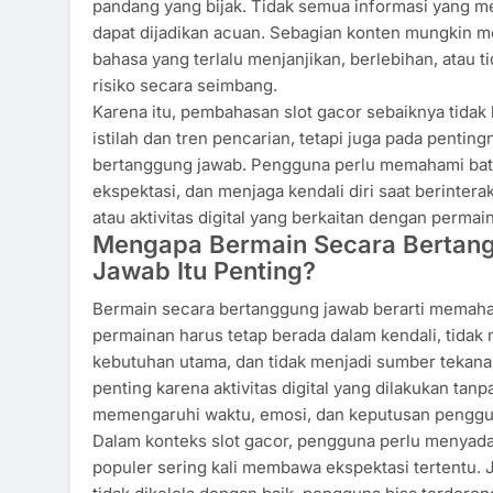
pandang yang bijak. Tidak semua informasi yang mem
dapat dijadikan acuan. Sebagian konten mungkin 
bahasa yang terlalu menjanjikan, berlebihan, atau 
risiko secara seimbang.
Karena itu, pembahasan slot gacor sebaiknya tidak
istilah dan tren pencarian, tetapi juga pada pentin
bertanggung jawab. Pengguna perlu memahami bat
ekspektasi, dan menjaga kendali diri saat berinter
atau aktivitas digital yang berkaitan dengan permai
Mengapa Bermain Secara Bertan
Jawab Itu Penting?
Bermain secara bertanggung jawab berarti memaha
permainan harus tetap berada dalam kendali, tida
kebutuhan utama, dan tidak menjadi sumber tekanan.
penting karena aktivitas digital yang dilakukan tanp
memengaruhi waktu, emosi, dan keputusan penggu
Dalam konteks slot gacor, pengguna perlu menyadar
populer sering kali membawa ekspektasi tertentu. 