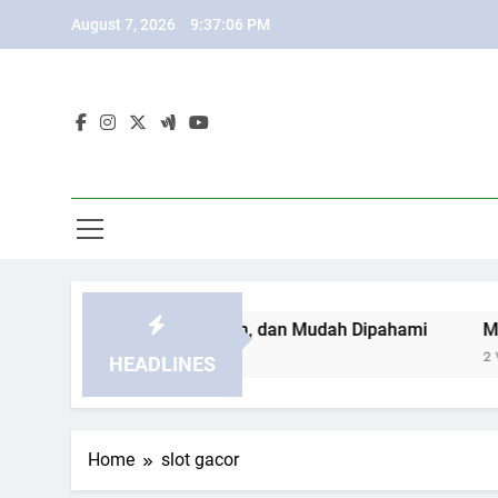
Skip
August 7, 2026
9:37:07 PM
to
content
Bio
Lindungi D
ng Praktis, Efisien, dan Mudah Dipahami
Mengenal Fitu
2 Weeks Ago
HEADLINES
Home
slot gacor