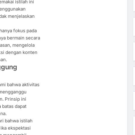
akai istilah ini
menggunakan
tidak menjelaskan
 hanya fokus pada
gnya bermain secara
asan, mengelola
aksi dengan konten
nan.
ggung
mi bahwa aktivitas
k mengganggu
 Prinsip ini
a batas dapat
na.
i bahwa istilah
Jika ekspektasi