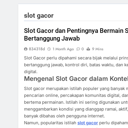
slot gacor
Slot Gacor dan Pentingnya Bermain 
Bertanggung Jawab
834318d
1 Month Ago
0
9 Mins
Slot Gacor perlu dipahami secara bijak melalui pri
bertanggung jawab, kontrol diri, batas waktu, dan k
digital.
Mengenal Slot Gacor dalam Kontek
Slot gacor merupakan istilah populer yang banyak
pencarian online, percakapan komunitas digital, da
bertema permainan. Istilah ini sering digunakan un
menggambarkan kondisi yang dianggap ramai, aktif
banyak dibahas oleh pengguna internet.
Namun, popularitas istilah
slot gacor
perlu dipaham