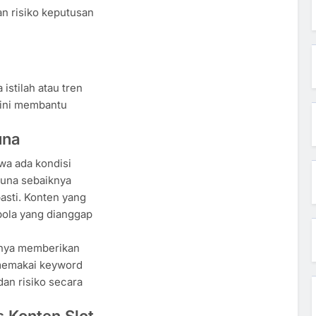
n risiko keputusan
 istilah atau tren
 ini membantu
una
wa ada kondisi
guna sebaiknya
pasti. Konten yang
pola yang dianggap
anya memberikan
 memakai keyword
dan risiko secara