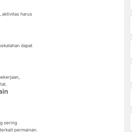
aktivitas harus
kekalahan dapat
pekerjaan,
tat.
ain
ng sering
terkait permainan.