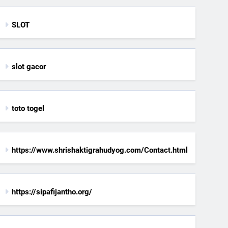
SLOT
slot gacor
toto togel
https://www.shrishaktigrahudyog.com/Contact.html
https://sipafijantho.org/