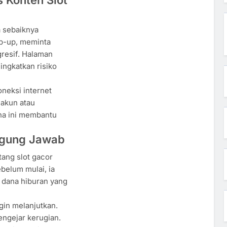
 Konten Slot
a sebaiknya
p-up, meminta
gresif. Halaman
ngkatkan risiko
oneksi internet
 akun atau
na ini membantu
ggung Jawab
ang slot gacor
ebelum mulai, ia
 dana hiburan yang
gin melanjutkan.
engejar kerugian.