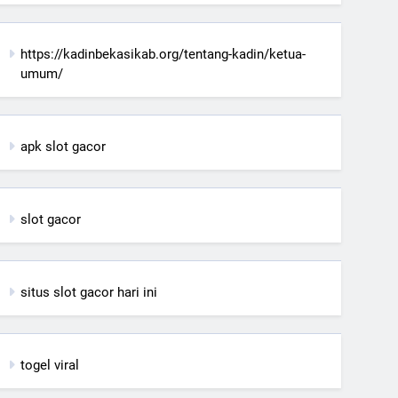
https://kadinbekasikab.org/tentang-kadin/ketua-
umum/
apk slot gacor
slot gacor
situs slot gacor hari ini
togel viral