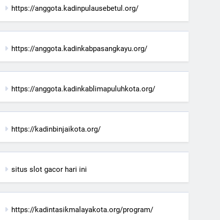
https://anggota.kadinpulausebetul.org/
https://anggota.kadinkabpasangkayu.org/
https://anggota.kadinkablimapuluhkota.org/
https://kadinbinjaikota.org/
situs slot gacor hari ini
https://kadintasikmalayakota.org/program/