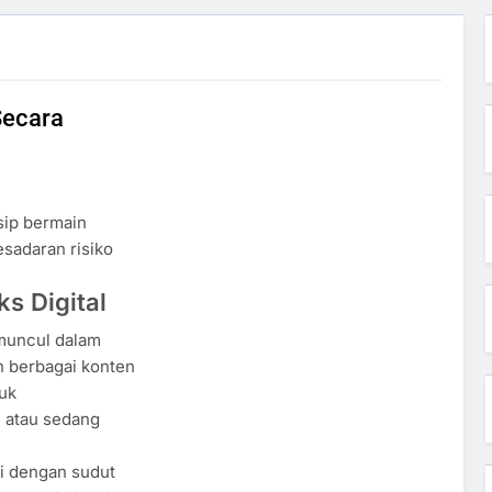
Secara
nsip bermain
esadaran risiko
s Digital
 muncul dalam
n berbagai konten
tuk
, atau sedang
i dengan sudut