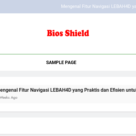
Mengenal Fitur Navigasi LEBAH4D ya
Panduan Mengakses EDWINSLOT 
Panduan Mengakses LEBAH4D 
s Shield
Mengenal Fitur Navigasi EDWINSLOT yang 
ata Anda Dengan Layanan Keamanan Digital Dari Bios Shield. S
Mengenal Fitur Navigasi LEBAH4D ya
SAMPLE PAGE
Panduan Mengakses EDWINSLOT 
Panduan Mengakses LEBAH4D 
r Navigasi LEBAH4D yang Praktis dan Efisien untuk Pengguna