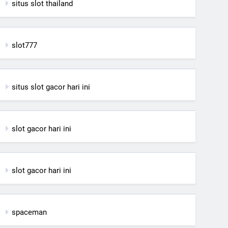
situs slot thailand
slot777
situs slot gacor hari ini
slot gacor hari ini
slot gacor hari ini
spaceman