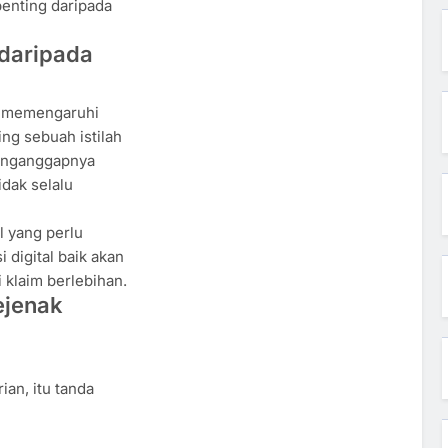
penting daripada
 daripada
pat memengaruhi
ng sebuah istilah
enganggapnya
idak selalu
l yang perlu
i digital baik akan
 klaim berlebihan.
ejenak
ian, itu tanda