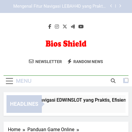
Skip
Panduan Mengakses EDWINSLOT melalui
to
Browser Desktop dan Mobile
content
Panduan Mengakses LEBAH4D melalui Browser
Desktop dan Mobile
Mengenal Fitur Navigasi EDWINSLOT yang
Praktis, Efisien, dan Mudah Dipahami
Mengenal Fitur Navigasi LEBAH4D yang Praktis
dan Efisien untuk Pengguna
Bios Shield
Lindungi Data Anda Dengan Layanan
Panduan Mengakses EDWINSLOT melalui
NEWSLETTER
RANDOM NEWS
Browser Desktop dan Mobile
Keamanan Digital Dari Bios Shield.
Panduan Mengakses LEBAH4D melalui Browser
Solusi Aman Untuk Era Digital.
Desktop dan Mobile
MENU
ngenal Fitur Navigasi EDWINSLOT yang Praktis, Efisien, dan
HEADLINES
Week Ago
Home
Panduan Game Online