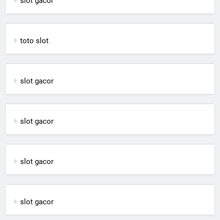
slot gacor
toto slot
slot gacor
slot gacor
slot gacor
slot gacor