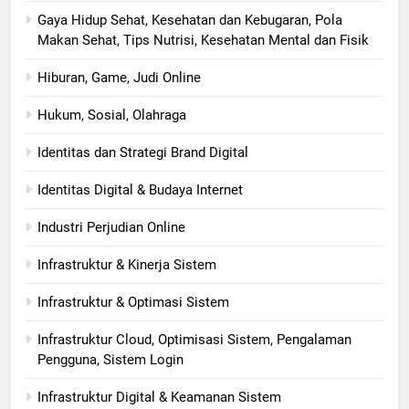
Gaya Hidup Sehat, Kesehatan dan Kebugaran, Pola
Makan Sehat, Tips Nutrisi, Kesehatan Mental dan Fisik
Hiburan, Game, Judi Online
Hukum, Sosial, Olahraga
Identitas dan Strategi Brand Digital
Identitas Digital & Budaya Internet
Industri Perjudian Online
Infrastruktur & Kinerja Sistem
Infrastruktur & Optimasi Sistem
Infrastruktur Cloud, Optimisasi Sistem, Pengalaman
Pengguna, Sistem Login
Infrastruktur Digital & Keamanan Sistem