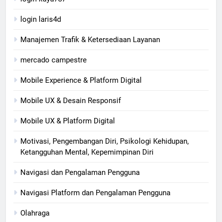
login laris4d
Manajemen Trafik & Ketersediaan Layanan
mercado campestre
Mobile Experience & Platform Digital
Mobile UX & Desain Responsif
Mobile UX & Platform Digital
Motivasi, Pengembangan Diri, Psikologi Kehidupan,
Ketangguhan Mental, Kepemimpinan Diri
Navigasi dan Pengalaman Pengguna
Navigasi Platform dan Pengalaman Pengguna
Olahraga