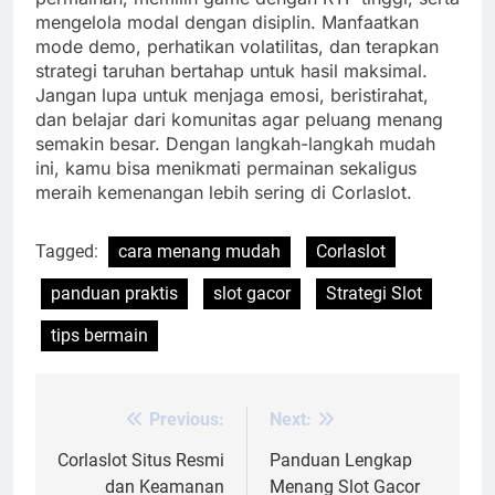
mengelola modal dengan disiplin. Manfaatkan
mode demo, perhatikan volatilitas, dan terapkan
strategi taruhan bertahap untuk hasil maksimal.
Jangan lupa untuk menjaga emosi, beristirahat,
dan belajar dari komunitas agar peluang menang
semakin besar. Dengan langkah-langkah mudah
ini, kamu bisa menikmati permainan sekaligus
meraih kemenangan lebih sering di Corlaslot.
Tagged:
cara menang mudah
Corlaslot
panduan praktis
slot gacor
Strategi Slot
tips bermain
Previous:
Next:
Post
navigation
Corlaslot Situs Resmi
Panduan Lengkap
dan Keamanan
Menang Slot Gacor