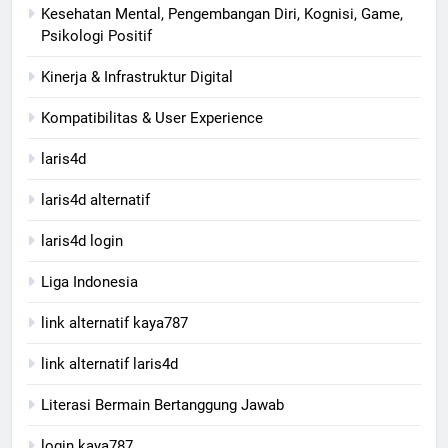
Kesehatan Mental, Pengembangan Diri, Kognisi, Game,
Psikologi Positif
Kinerja & Infrastruktur Digital
Kompatibilitas & User Experience
laris4d
laris4d alternatif
laris4d login
Liga Indonesia
link alternatif kaya787
link alternatif laris4d
Literasi Bermain Bertanggung Jawab
login kaya787