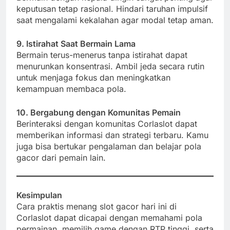
keputusan tetap rasional. Hindari taruhan impulsif
saat mengalami kekalahan agar modal tetap aman.
9. Istirahat Saat Bermain Lama
Bermain terus-menerus tanpa istirahat dapat
menurunkan konsentrasi. Ambil jeda secara rutin
untuk menjaga fokus dan meningkatkan
kemampuan membaca pola.
10. Bergabung dengan Komunitas Pemain
Berinteraksi dengan komunitas Corlaslot dapat
memberikan informasi dan strategi terbaru. Kamu
juga bisa bertukar pengalaman dan belajar pola
gacor dari pemain lain.
Kesimpulan
Cara praktis menang slot gacor hari ini di
Corlaslot dapat dicapai dengan memahami pola
permainan, memilih game dengan RTP tinggi, serta