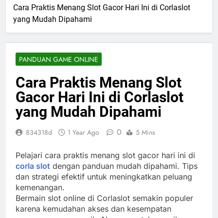
Cara Praktis Menang Slot Gacor Hari Ini di Corlaslot
yang Mudah Dipahami
PANDUAN GAME ONLINE
Cara Praktis Menang Slot
Gacor Hari Ini di Corlaslot
yang Mudah Dipahami
0
834318d
1 Year Ago
5 Mins
Pelajari cara praktis menang slot gacor hari ini di
corla slot
dengan panduan mudah dipahami. Tips
dan strategi efektif untuk meningkatkan peluang
kemenangan.
Bermain slot online di Corlaslot semakin populer
karena kemudahan akses dan kesempatan