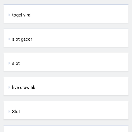
togel viral
slot gacor
slot
live draw hk
Slot