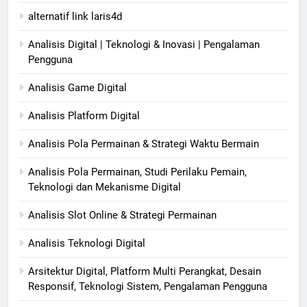
alternatif link laris4d
Analisis Digital | Teknologi & Inovasi | Pengalaman
Pengguna
Analisis Game Digital
Analisis Platform Digital
Analisis Pola Permainan & Strategi Waktu Bermain
Analisis Pola Permainan, Studi Perilaku Pemain,
Teknologi dan Mekanisme Digital
Analisis Slot Online & Strategi Permainan
Analisis Teknologi Digital
Arsitektur Digital, Platform Multi Perangkat, Desain
Responsif, Teknologi Sistem, Pengalaman Pengguna