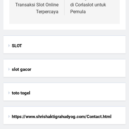
Transaksi Slot Online
di Corlaslot untuk
Terpercaya
Pemula
SLOT
slot gacor
toto togel
https://www.shrishaktigrahudyog.com/Contact.html