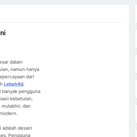
ni
esar dalam
ulan, namun hanya
kepercayaan dari
ah
Lebah4d
,
ri banyak pengguna
asil kebetulan,
 mutakhir, dan
modern.
i adalah desain
kses. Pengguna