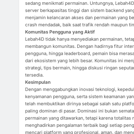
sedang menikmati permainan. Untungnya, Lebah4D
server berkapasitas tinggi dan sistem backend yang s
menjamin kelancaran akses dan permainan yang beb
crash mendadak, baik saat trafik rendah maupun tin
Komunitas Pengguna yang Aktif
Lebah4D tidak hanya menyediakan permainan, tetap
membangun komunitas. Dengan hadirnya fitur intera
pengguna, hingga leaderboard, pemain bisa merasa
dari ekosistem yang lebih besar. Komunitas ini men
strategi, tips bermain, hingga diskusi ringan seput
tersedia.
Kesimpulan
Dengan menggabungkan inovasi teknologi, kepedul
kenyamanan pengguna, serta sistem keamanan yan
telah membuktikan dirinya sebagai salah satu plat
paling dominan di pasar. Dominasi ini bukan semat
permainan yang ditawarkan, tetapi karena totalitas
menghadirkan pengalaman terbaik bagi setiap pen
mencari platform yang profesional, aman, dan men