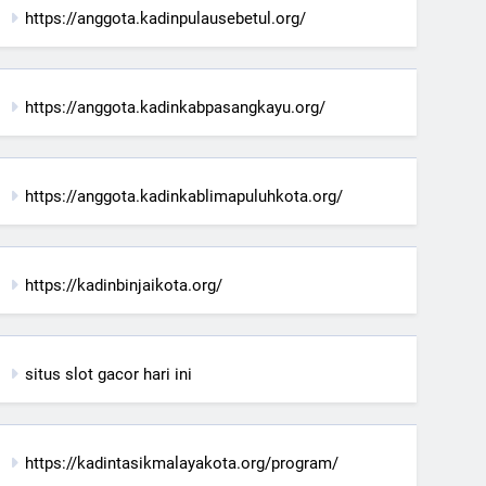
https://anggota.kadinpulausebetul.org/
https://anggota.kadinkabpasangkayu.org/
https://anggota.kadinkablimapuluhkota.org/
https://kadinbinjaikota.org/
situs slot gacor hari ini
https://kadintasikmalayakota.org/program/