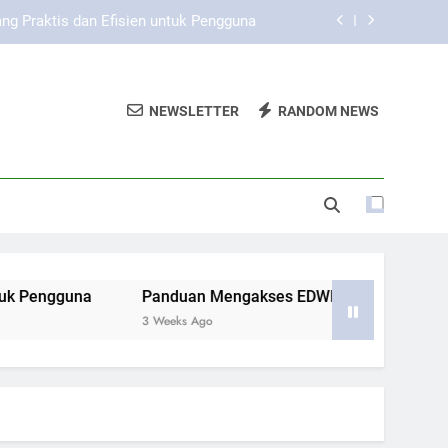
ng Praktis dan Efisien untuk Pengguna
melalui Browser Desktop dan Mobile
melalui Browser Desktop dan Mobile
NEWSLETTER
RANDOM NEWS
Praktis, Efisien, dan Mudah Dipahami
olusi Aman Untuk Era Digital.
ng Praktis dan Efisien untuk Pengguna
melalui Browser Desktop dan Mobile
melalui Browser Desktop dan Mobile
a
Panduan Mengakses EDWINSLOT melalui Browser Des
3 Weeks Ago