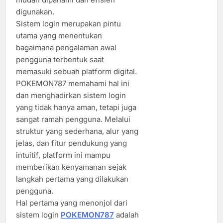
digunakan.
Sistem login merupakan pintu
utama yang menentukan
bagaimana pengalaman awal
pengguna terbentuk saat
memasuki sebuah platform digital.
POKEMON787 memahami hal ini
dan menghadirkan sistem login
yang tidak hanya aman, tetapi juga
sangat ramah pengguna. Melalui
struktur yang sederhana, alur yang
jelas, dan fitur pendukung yang
intuitif, platform ini mampu
memberikan kenyamanan sejak
langkah pertama yang dilakukan
pengguna.
Hal pertama yang menonjol dari
sistem login
POKEMON787
adalah