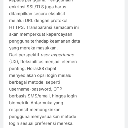
enkripsi SSL/TLS juga harus
ditampilkan secara eksplisit
melalui URL dengan protokol
HTTPS. Transparansi semacam ini
akan memperkuat kepercayaan
pengguna terhadap keamanan data
yang mereka masukkan.
Dari perspektif
user experience
(UX), fleksibilitas menjadi elemen
penting. Horas88 dapat
menyediakan opsi login melalui
berbagai metode, seperti
username-password, OTP
berbasis SMS/email, hingga login
biometrik. Antarmuka yang
responsif memungkinkan
pengguna menyesuaikan metode
login sesuai preferensi mereka.