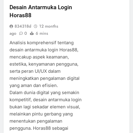
Desain Antarmuka Login
Horas88
834318d
12 months
ago
0
6 mins
Analisis komprehensif tentang
desain antarmuka login Horas88,
mencakup aspek keamanan,
estetika, kenyamanan pengguna,
serta peran UI/UX dalam
meningkatkan pengalaman digital
yang aman dan efisien.
Dalam dunia digital yang semakin
kompetitif, desain antarmuka login
bukan lagi sekadar elemen visual,
melainkan pintu gerbang yang
menentukan pengalaman
pengguna. Horas88 sebagai