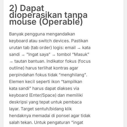
2) Dapat
dioperasikan tanpa
mouse (Operable)
Banyak pengguna mengandalkan
keyboard atau switch devices. Pastikan
urutan tab (tab order) logis: email → kata
sandi → “Ingat saya” → tombol “Masuk”
→ tautan bantuan. Indikator fokus (focus
outline) harus terlihat kontras agar
perpindahan fokus tidak “menghilang”.
Elemen kecil seperti ikon “tampilkan
kata sandi” harus dapat diakses via
keyboard (Enter/Space) dan memiliki
deskripsi yang tepat untuk pembaca
layar. Target sentuh/bidang klik
hendaknya memadai di ponsel agar tidak
salah tekan. Untuk pengaturan “ingat