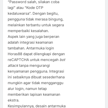
“Password salah, silakan coba
lagi” atau “Kode OTP
kedaluwarsa”. Dengan begitu,
pengguna tidak merasa bingung,
melainkan terbantu untuk segera
memperbaiki kesalahan.
Aspek lain yang juga berperan
adalah integrasi keamanan
tambahan. Antarmuka login
Horas88 dapat dilengkapi dengan
reCAPTCHA untuk mencegah
bot
attack
tanpa mengurangi
kenyamanan pengguna. Integrasi
ini sebaiknya dibuat sesederhana
mungkin agar tidak mengganggu
alur login, namun tetap
memberikan lapisan keamanan
ekstra.
Kesimpulannya, desain antarmuka