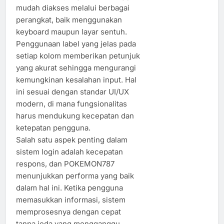
mudah diakses melalui berbagai
perangkat, baik menggunakan
keyboard maupun layar sentuh.
Penggunaan label yang jelas pada
setiap kolom memberikan petunjuk
yang akurat sehingga mengurangi
kemungkinan kesalahan input. Hal
ini sesuai dengan standar UI/UX
modern, di mana fungsionalitas
harus mendukung kecepatan dan
ketepatan pengguna.
Salah satu aspek penting dalam
sistem login adalah kecepatan
respons, dan POKEMON787
menunjukkan performa yang baik
dalam hal ini. Ketika pengguna
memasukkan informasi, sistem
memprosesnya dengan cepat
tanpa jeda yang mengganggu.