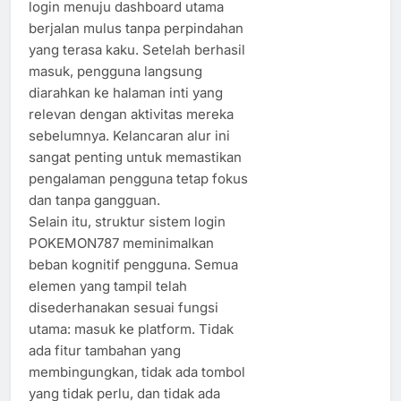
login menuju dashboard utama
berjalan mulus tanpa perpindahan
yang terasa kaku. Setelah berhasil
masuk, pengguna langsung
diarahkan ke halaman inti yang
relevan dengan aktivitas mereka
sebelumnya. Kelancaran alur ini
sangat penting untuk memastikan
pengalaman pengguna tetap fokus
dan tanpa gangguan.
Selain itu, struktur sistem login
POKEMON787 meminimalkan
beban kognitif pengguna. Semua
elemen yang tampil telah
disederhanakan sesuai fungsi
utama: masuk ke platform. Tidak
ada fitur tambahan yang
membingungkan, tidak ada tombol
yang tidak perlu, dan tidak ada