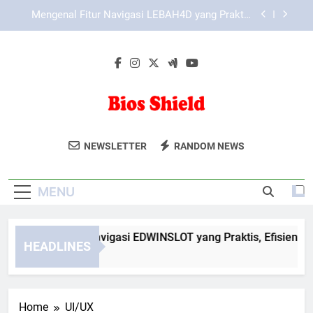
Skip
Panduan Mengakses EDWINSLOT melalui
to
Browser Desktop dan Mobile
content
Panduan Mengakses LEBAH4D melalui Browser
Desktop dan Mobile
Mengenal Fitur Navigasi EDWINSLOT yang
Praktis, Efisien, dan Mudah Dipahami
Mengenal Fitur Navigasi LEBAH4D yang Praktis
dan Efisien untuk Pengguna
Bios Shield
Lindungi Data Anda Dengan Layanan
Panduan Mengakses EDWINSLOT melalui
NEWSLETTER
RANDOM NEWS
Browser Desktop dan Mobile
Keamanan Digital Dari Bios Shield.
Panduan Mengakses LEBAH4D melalui Browser
Solusi Aman Untuk Era Digital.
Desktop dan Mobile
MENU
ngenal Fitur Navigasi EDWINSLOT yang Praktis, Efisien, dan
HEADLINES
eeks Ago
Home
UI/UX