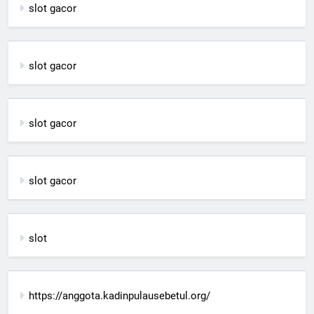
slot gacor
slot gacor
slot gacor
slot gacor
slot
https://anggota.kadinpulausebetul.org/