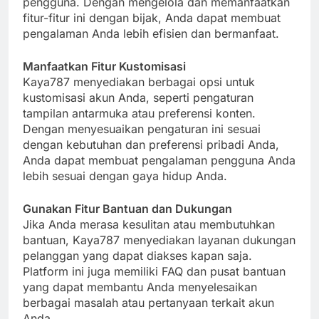
pengguna. Dengan mengelola dan memanfaatkan
fitur-fitur ini dengan bijak, Anda dapat membuat
pengalaman Anda lebih efisien dan bermanfaat.
Manfaatkan Fitur Kustomisasi
Kaya787 menyediakan berbagai opsi untuk
kustomisasi akun Anda, seperti pengaturan
tampilan antarmuka atau preferensi konten.
Dengan menyesuaikan pengaturan ini sesuai
dengan kebutuhan dan preferensi pribadi Anda,
Anda dapat membuat pengalaman pengguna Anda
lebih sesuai dengan gaya hidup Anda.
Gunakan Fitur Bantuan dan Dukungan
Jika Anda merasa kesulitan atau membutuhkan
bantuan, Kaya787 menyediakan layanan dukungan
pelanggan yang dapat diakses kapan saja.
Platform ini juga memiliki FAQ dan pusat bantuan
yang dapat membantu Anda menyelesaikan
berbagai masalah atau pertanyaan terkait akun
Anda.