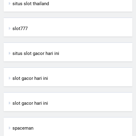
situs slot thailand
slot777
situs slot gacor hari ini
slot gacor hari ini
slot gacor hari ini
spaceman