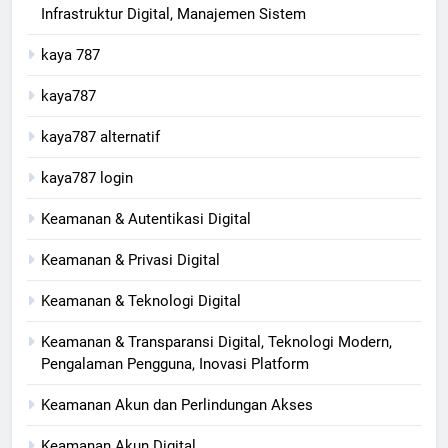
Infrastruktur Digital, Manajemen Sistem
kaya 787
kaya787
kaya787 alternatif
kaya787 login
Keamanan & Autentikasi Digital
Keamanan & Privasi Digital
Keamanan & Teknologi Digital
Keamanan & Transparansi Digital, Teknologi Modern,
Pengalaman Pengguna, Inovasi Platform
Keamanan Akun dan Perlindungan Akses
Keamanan Akun Digital