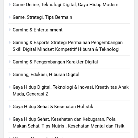
Game Online, Teknologi Digital, Gaya Hidup Modern
Game, Strategi, Tips Bermain
Gaming & Entertainment
Gaming & Esports Strategi Permainan Pengembangan
Skill Digital Mindset Kompetitif Hiburan & Teknologi
Gaming & Pengembangan Karakter Digital
Gaming, Edukasi, Hiburan Digital
Gaya Hidup Digital, Teknologi & Inovasi, Kreativitas Anak
Muda, Generasi Z
Gaya Hidup Sehat & Kesehatan Holistik
Gaya Hidup Sehat, Kesehatan dan Kebugaran, Pola
Makan Sehat, Tips Nutrisi, Kesehatan Mental dan Fisik