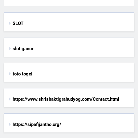
SLOT
slot gacor
toto togel
https://www.shrishaktigrahudyog.com/Contact.html
https://sipafijantho.org/