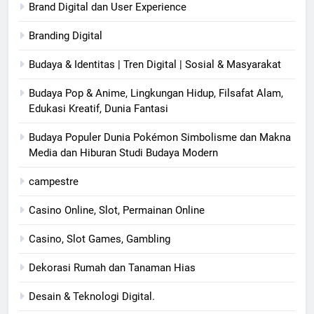
Brand Digital dan User Experience
Branding Digital
Budaya & Identitas | Tren Digital | Sosial & Masyarakat
Budaya Pop & Anime, Lingkungan Hidup, Filsafat Alam,
Edukasi Kreatif, Dunia Fantasi
Budaya Populer Dunia Pokémon Simbolisme dan Makna
Media dan Hiburan Studi Budaya Modern
campestre
Casino Online, Slot, Permainan Online
Casino, Slot Games, Gambling
Dekorasi Rumah dan Tanaman Hias
Desain & Teknologi Digital.