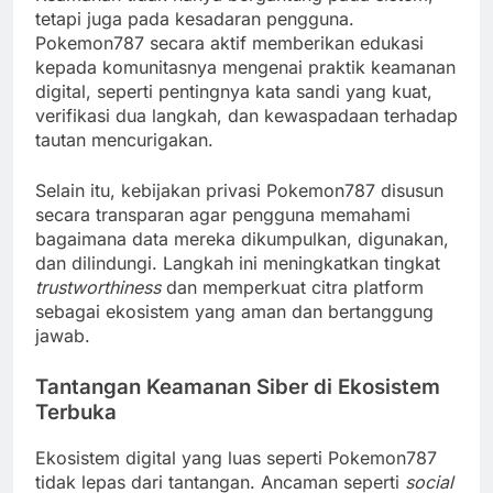
tetapi juga pada kesadaran pengguna.
Pokemon787 secara aktif memberikan edukasi
kepada komunitasnya mengenai praktik keamanan
digital, seperti pentingnya kata sandi yang kuat,
verifikasi dua langkah, dan kewaspadaan terhadap
tautan mencurigakan.
Selain itu, kebijakan privasi Pokemon787 disusun
secara transparan agar pengguna memahami
bagaimana data mereka dikumpulkan, digunakan,
dan dilindungi. Langkah ini meningkatkan tingkat
trustworthiness
dan memperkuat citra platform
sebagai ekosistem yang aman dan bertanggung
jawab.
Tantangan Keamanan Siber di Ekosistem
Terbuka
Ekosistem digital yang luas seperti Pokemon787
tidak lepas dari tantangan. Ancaman seperti
social