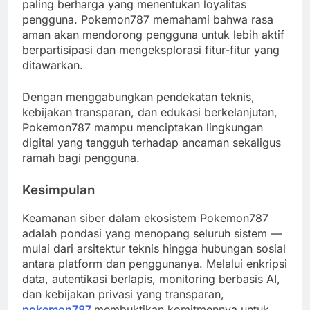
paling berharga yang menentukan loyalitas
pengguna. Pokemon787 memahami bahwa rasa
aman akan mendorong pengguna untuk lebih aktif
berpartisipasi dan mengeksplorasi fitur-fitur yang
ditawarkan.
Dengan menggabungkan pendekatan teknis,
kebijakan transparan, dan edukasi berkelanjutan,
Pokemon787 mampu menciptakan lingkungan
digital yang tangguh terhadap ancaman sekaligus
ramah bagi pengguna.
Kesimpulan
Keamanan siber dalam ekosistem Pokemon787
adalah pondasi yang menopang seluruh sistem —
mulai dari arsitektur teknis hingga hubungan sosial
antara platform dan penggunanya. Melalui enkripsi
data, autentikasi berlapis, monitoring berbasis AI,
dan kebijakan privasi yang transparan,
pokemon787
membuktikan komitmennya untuk