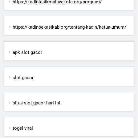
https://kadintasikmalayakota.org/program/
https://kadinbekasikab.org/tentang-kadin/ketua-umum/
apk slot gacor
slot gacor
situs slot gacor hari ini
togel viral