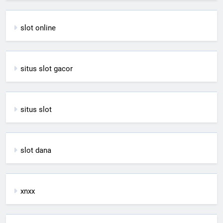
slot online
situs slot gacor
situs slot
slot dana
xnxx