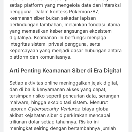
setiap platform yang mengelola data dan interaksi
pengguna. Dalam konteks Pokemon787,
keamanan siber bukan sekadar lapisan
perlindungan tambahan, melainkan fondasi utama
yang memastikan keberlangsungan ekosistem
digitalnya. Keamanan ini berfungsi menjaga
integritas sistem, privasi pengguna, serta
kepercayaan yang menjadi dasar hubungan antara
platform dan komunitasnya.
Arti Penting Keamanan Siber di Era Digital
Setiap aktivitas online meninggalkan jejak digital,
dan di balik kenyamanan akses yang cepat,
tersimpan risiko seperti pencurian data, serangan
malware, hingga eksploitasi sistem. Menurut
laporan
Cybersecurity Ventures
, biaya global
akibat kejahatan siber diperkirakan mencapai
triliunan dolar setiap tahunnya. Risiko ini
meningkat seiring dengan bertambahnya jumlah