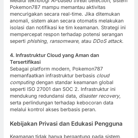
Melalui teknologi
AI-based threat detection
, sistem
Pokemon787 mampu memantau aktivitas
mencurigakan secara real-time. Jika ditemukan
anomali, sistem akan secara otomatis melakukan
isolasi dan notifikasi ke tim keamanan. Strategi ini
mempercepat respon terhadap potensi serangan
seperti
phishing
,
ransomware
, atau
DDoS attack
.
4. Infrastruktur Cloud yang Aman dan
Tersertifikasi
Sebagai platform modern, Pokemon787
memanfaatkan infrastruktur berbasis
cloud
computing
dengan standar keamanan global
seperti ISO 27001 dan SOC 2. Infrastruktur ini
mendukung redundansi data,
disaster recovery
,
serta perlindungan terhadap kebocoran data
melalui kontrol akses berbasis peran.
Kebijakan Privasi dan Edukasi Pengguna
Keamanan tidak hanya bergantung pada sistem,