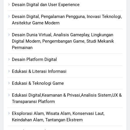
Desain Digital dan User Experience
Desain Digital, Pengalaman Pengguna, Inovasi Teknologi,
Arsitektur Game Modern
Desain Dunia Virtual, Analisis Gameplay, Lingkungan
Digital Modern, Pengembangan Game, Studi Mekanik
Permainan
Desain Platform Digital
Edukasi & Literasi Informasi
Edukasi & Teknologi Game
Edukasi Digital,Keamanan & Privasi,Analisis Sistem,UX &
Transparansi Platform
Eksplorasi Alam, Wisata Alam, Konservasi Laut,
Keindahan Alam, Tantangan Ekstrem