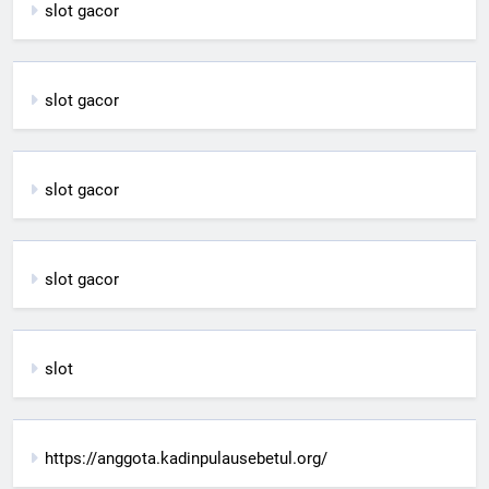
slot gacor
slot gacor
slot gacor
slot gacor
slot
https://anggota.kadinpulausebetul.org/