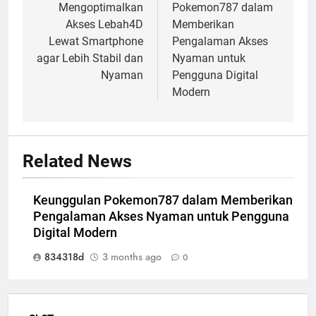
Mengoptimalkan
Pokemon787 dalam
Akses Lebah4D
Memberikan
Lewat Smartphone
Pengalaman Akses
agar Lebih Stabil dan
Nyaman untuk
Nyaman
Pengguna Digital
Modern
Related News
Keunggulan Pokemon787 dalam Memberikan
Pengalaman Akses Nyaman untuk Pengguna
Digital Modern
834318d
3 months ago
0