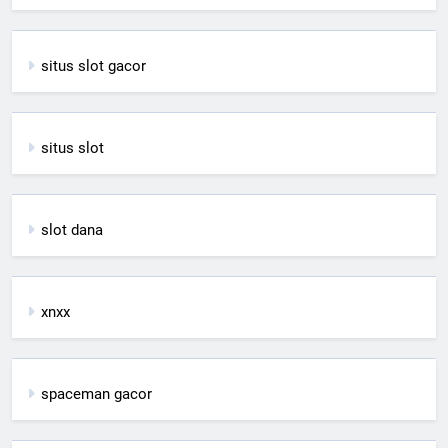
situs slot gacor
situs slot
slot dana
xnxx
spaceman gacor