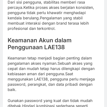
Dari sisi pengguna, stabilitas memberi rasa
percaya.Ketika proses akses berjalan konsisten,
pengguna tidak perlu khawatir menghadapi
kendala berulang.Pengalaman yang stabil
membuat interaksi dengan brand terasa lebih
profesional dan terkontrol.
Keamanan Akun dalam
Penggunaan LAE138
Keamanan tetap menjadi bagian penting dalam
pengalaman akses nyaman.Sebuah akses yang
cepat dan mudah tetap harus dilengkapi dengan
kebiasaan aman dari pengguna.Saat
menggunakan LAE138, pengguna perlu menjaga
password, perangkat, dan data pribadi dengan
baik.
Gunakan password yang kuat dan tidak mudah
ditebak.Hindari kombinasi sederhana seperti