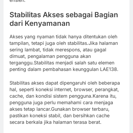
Stabilitas Akses sebagai Bagian
dari Kenyamanan
Akses yang nyaman tidak hanya ditentukan oleh
tampilan, tetapi juga oleh stabilitas.Jika halaman
sering lambat, tidak merespons, atau gagal
dimuat, pengalaman pengguna akan
terganggu.Stabilitas menjadi salah satu elemen
penting dalam pembahasan keunggulan LAE138.
Stabilitas akses dapat dipengaruhi oleh beberapa
hal, seperti koneksi internet, browser, perangkat,
cache, dan kondisi sistem pengguna.Karena itu,
pengguna juga perlu memahami cara menjaga
akses tetap lancar.Gunakan browser terbaru,
pastikan koneksi stabil, dan bersihkan cache
secara berkala jika halaman terasa berat.