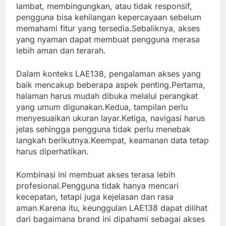
lambat, membingungkan, atau tidak responsif,
pengguna bisa kehilangan kepercayaan sebelum
memahami fitur yang tersedia.Sebaliknya, akses
yang nyaman dapat membuat pengguna merasa
lebih aman dan terarah.
Dalam konteks LAE138, pengalaman akses yang
baik mencakup beberapa aspek penting.Pertama,
halaman harus mudah dibuka melalui perangkat
yang umum digunakan.Kedua, tampilan perlu
menyesuaikan ukuran layar.Ketiga, navigasi harus
jelas sehingga pengguna tidak perlu menebak
langkah berikutnya.Keempat, keamanan data tetap
harus diperhatikan.
Kombinasi ini membuat akses terasa lebih
profesional.Pengguna tidak hanya mencari
kecepatan, tetapi juga kejelasan dan rasa
aman.Karena itu, keunggulan LAE138 dapat dilihat
dari bagaimana brand ini dipahami sebagai akses