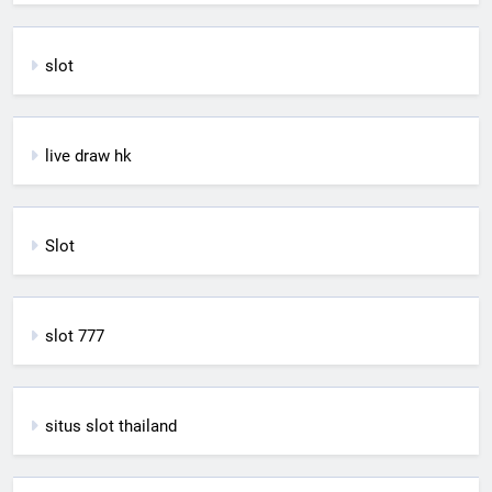
slot
live draw hk
Slot
slot 777
situs slot thailand