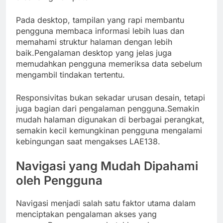
Pada desktop, tampilan yang rapi membantu
pengguna membaca informasi lebih luas dan
memahami struktur halaman dengan lebih
baik.Pengalaman desktop yang jelas juga
memudahkan pengguna memeriksa data sebelum
mengambil tindakan tertentu.
Responsivitas bukan sekadar urusan desain, tetapi
juga bagian dari pengalaman pengguna.Semakin
mudah halaman digunakan di berbagai perangkat,
semakin kecil kemungkinan pengguna mengalami
kebingungan saat mengakses LAE138.
Navigasi yang Mudah Dipahami
oleh Pengguna
Navigasi menjadi salah satu faktor utama dalam
menciptakan pengalaman akses yang