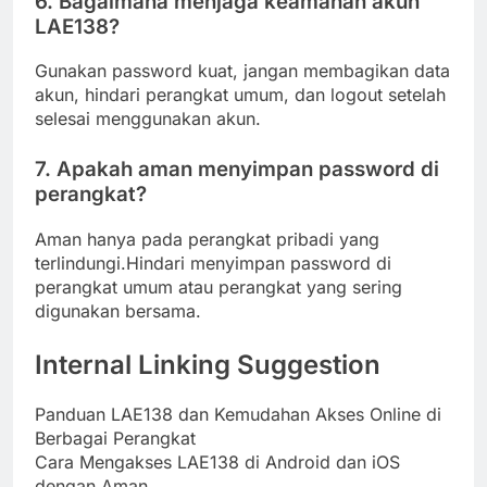
6. Bagaimana menjaga keamanan akun
LAE138?
Gunakan password kuat, jangan membagikan data
akun, hindari perangkat umum, dan logout setelah
selesai menggunakan akun.
7. Apakah aman menyimpan password di
perangkat?
Aman hanya pada perangkat pribadi yang
terlindungi.Hindari menyimpan password di
perangkat umum atau perangkat yang sering
digunakan bersama.
Internal Linking Suggestion
Panduan LAE138 dan Kemudahan Akses Online di
Berbagai Perangkat
Cara Mengakses LAE138 di Android dan iOS
dengan Aman