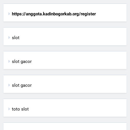
https://anggota.kadinbogorkab.org/register
slot
slot gacor
slot gacor
toto slot