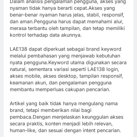
Dalam analisis pengalaman pengguna, akses yang
nyaman tidak hanya berarti cepat.Akses yang
benar-benar nyaman harus jelas, stabil, responsif,
dan aman.Pengguna harus dapat memahami alur,
merasa terbantu oleh tampilan, dan tetap memiliki
kontrol terhadap data akunnya.
LAE138 dapat diperkuat sebagai brand keyword
melalui pembahasan yang menjawab kebutuhan
nyata pengguna.Keyword utama digunakan secara
natural, sementara variasi seperti LAE138 login,
akses mobile, akses desktop, tampilan responsif,
keamanan akun, dan pengalaman pengguna
membantu memperluas cakupan pencarian.
Artikel yang baik tidak hanya mengulang nama
brand, tetapi memberikan nilai bagi
pembaca.Dengan menjelaskan keunggulan akses
secara praktis, konten menjadi lebih relevan,
human-like, dan sesuai dengan intent pencarian.