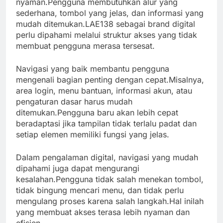
nyaman.Pengguna membutuhkan alur yang
sederhana, tombol yang jelas, dan informasi yang
mudah ditemukan.LAЕ138 sebagai brand digital
perlu dipahami melalui struktur akses yang tidak
membuat pengguna merasa tersesat.
Navigasi yang baik membantu pengguna
mengenali bagian penting dengan cepat.Misalnya,
area login, menu bantuan, informasi akun, atau
pengaturan dasar harus mudah
ditemukan.Pengguna baru akan lebih cepat
beradaptasi jika tampilan tidak terlalu padat dan
setiap elemen memiliki fungsi yang jelas.
Dalam pengalaman digital, navigasi yang mudah
dipahami juga dapat mengurangi
kesalahan.Pengguna tidak salah menekan tombol,
tidak bingung mencari menu, dan tidak perlu
mengulang proses karena salah langkah.Hal inilah
yang membuat akses terasa lebih nyaman dan
efisien.