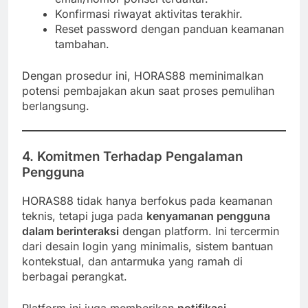
Konfirmasi riwayat aktivitas terakhir.
Reset password dengan panduan keamanan
tambahan.
Dengan prosedur ini, HORAS88 meminimalkan
potensi pembajakan akun saat proses pemulihan
berlangsung.
4. Komitmen Terhadap Pengalaman
Pengguna
HORAS88 tidak hanya berfokus pada keamanan
teknis, tetapi juga pada
kenyamanan pengguna
dalam berinteraksi
dengan platform. Ini tercermin
dari desain login yang minimalis, sistem bantuan
kontekstual, dan antarmuka yang ramah di
berbagai perangkat.
Platform ini juga memberikan
notifikasi