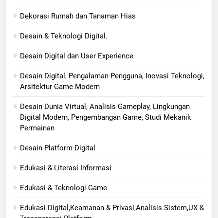
Dekorasi Rumah dan Tanaman Hias
Desain & Teknologi Digital.
Desain Digital dan User Experience
Desain Digital, Pengalaman Pengguna, Inovasi Teknologi,
Arsitektur Game Modern
Desain Dunia Virtual, Analisis Gameplay, Lingkungan
Digital Modern, Pengembangan Game, Studi Mekanik
Permainan
Desain Platform Digital
Edukasi & Literasi Informasi
Edukasi & Teknologi Game
Edukasi Digital,Keamanan & Privasi,Analisis Sistem,UX &