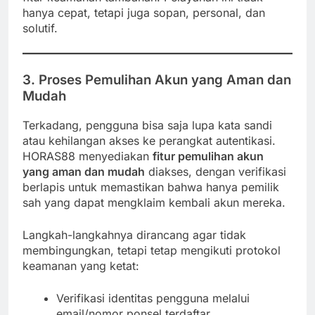
hanya cepat, tetapi juga sopan, personal, dan
solutif.
3. Proses Pemulihan Akun yang Aman dan
Mudah
Terkadang, pengguna bisa saja lupa kata sandi
atau kehilangan akses ke perangkat autentikasi.
HORAS88 menyediakan
fitur pemulihan akun
yang aman dan mudah
diakses, dengan verifikasi
berlapis untuk memastikan bahwa hanya pemilik
sah yang dapat mengklaim kembali akun mereka.
Langkah-langkahnya dirancang agar tidak
membingungkan, tetapi tetap mengikuti protokol
keamanan yang ketat:
Verifikasi identitas pengguna melalui
email/nomor ponsel terdaftar.