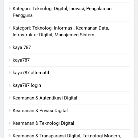
Kategori: Teknologi Digital, Inovasi, Pengalaman
Pengguna
Kategori: Teknologi Informasi, Keamanan Data,
Infrastruktur Digital, Manajemen Sistem
kaya 787
kaya787
kaya787 alternatif
kaya787 login
Keamanan & Autentikasi Digital
Keamanan & Privasi Digital
Keamanan & Teknologi Digital
Keamanan & Transparansi Digital, Teknologi Modern,