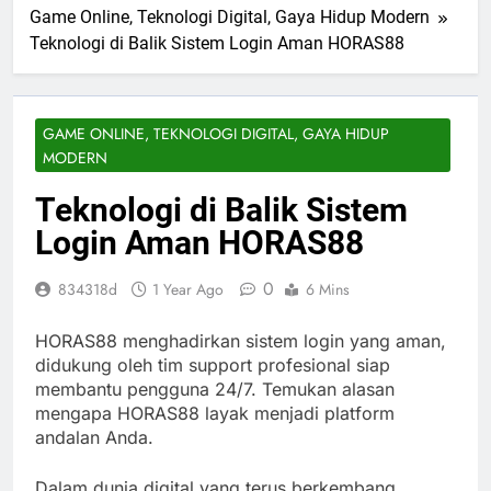
Game Online, Teknologi Digital, Gaya Hidup Modern
Teknologi di Balik Sistem Login Aman HORAS88
GAME ONLINE, TEKNOLOGI DIGITAL, GAYA HIDUP
MODERN
Teknologi di Balik Sistem
Login Aman HORAS88
0
834318d
1 Year Ago
6 Mins
HORAS88 menghadirkan sistem login yang aman,
didukung oleh tim support profesional siap
membantu pengguna 24/7. Temukan alasan
mengapa HORAS88 layak menjadi platform
andalan Anda.
Dalam dunia digital yang terus berkembang,