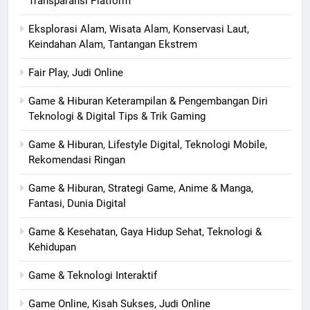
Transparansi Platform
Eksplorasi Alam, Wisata Alam, Konservasi Laut,
Keindahan Alam, Tantangan Ekstrem
Fair Play, Judi Online
Game & Hiburan Keterampilan & Pengembangan Diri
Teknologi & Digital Tips & Trik Gaming
Game & Hiburan, Lifestyle Digital, Teknologi Mobile,
Rekomendasi Ringan
Game & Hiburan, Strategi Game, Anime & Manga,
Fantasi, Dunia Digital
Game & Kesehatan, Gaya Hidup Sehat, Teknologi &
Kehidupan
Game & Teknologi Interaktif
Game Online, Kisah Sukses, Judi Online