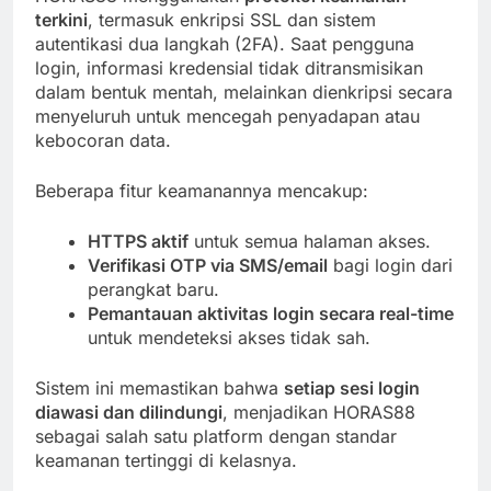
terkini
, termasuk enkripsi SSL dan sistem
autentikasi dua langkah (2FA). Saat pengguna
login, informasi kredensial tidak ditransmisikan
dalam bentuk mentah, melainkan dienkripsi secara
menyeluruh untuk mencegah penyadapan atau
kebocoran data.
Beberapa fitur keamanannya mencakup:
HTTPS aktif
untuk semua halaman akses.
Verifikasi OTP via SMS/email
bagi login dari
perangkat baru.
Pemantauan aktivitas login secara real-time
untuk mendeteksi akses tidak sah.
Sistem ini memastikan bahwa
setiap sesi login
diawasi dan dilindungi
, menjadikan HORAS88
sebagai salah satu platform dengan standar
keamanan tertinggi di kelasnya.