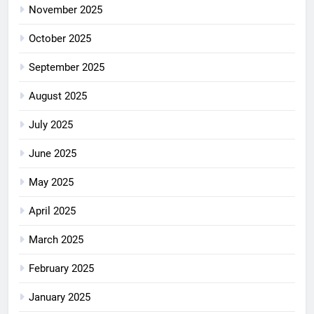
November 2025
October 2025
September 2025
August 2025
July 2025
June 2025
May 2025
April 2025
March 2025
February 2025
January 2025