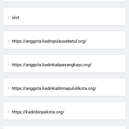
slot
https://anggota.kadinpulausebetul.org/
https://anggota.kadinkabpasangkayu.org/
https://anggota.kadinkablimapuluhkota.org/
https://kadinbinjaikota.org/