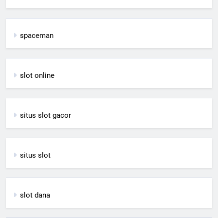
spaceman
slot online
situs slot gacor
situs slot
slot dana