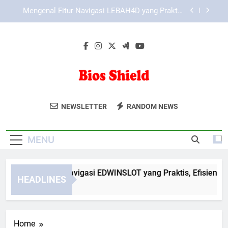
Skip
Panduan Mengakses EDWINSLOT melalui
to
Browser Desktop dan Mobile
content
Panduan Mengakses LEBAH4D melalui Browser
Desktop dan Mobile
Mengenal Fitur Navigasi EDWINSLOT yang
Praktis, Efisien, dan Mudah Dipahami
Mengenal Fitur Navigasi LEBAH4D yang Praktis
dan Efisien untuk Pengguna
Bios Shield
Lindungi Data Anda Dengan Layanan
Panduan Mengakses EDWINSLOT melalui
NEWSLETTER
RANDOM NEWS
Browser Desktop dan Mobile
Keamanan Digital Dari Bios Shield.
Panduan Mengakses LEBAH4D melalui Browser
Solusi Aman Untuk Era Digital.
Desktop dan Mobile
MENU
ngenal Fitur Navigasi EDWINSLOT yang Praktis, Efisien, dan
HEADLINES
Weeks Ago
Home