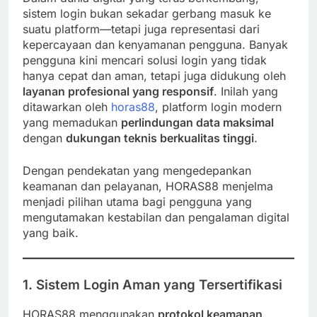
sistem login bukan sekadar gerbang masuk ke
suatu platform—tetapi juga representasi dari
kepercayaan dan kenyamanan pengguna. Banyak
pengguna kini mencari solusi login yang tidak
hanya cepat dan aman, tetapi juga didukung oleh
layanan profesional yang responsif
. Inilah yang
ditawarkan oleh
horas88
, platform login modern
yang memadukan
perlindungan data maksimal
dengan
dukungan teknis berkualitas tinggi
.
Dengan pendekatan yang mengedepankan
keamanan dan pelayanan, HORAS88 menjelma
menjadi pilihan utama bagi pengguna yang
mengutamakan kestabilan dan pengalaman digital
yang baik.
1. Sistem Login Aman yang Tersertifikasi
HORAS88 menggunakan
protokol keamanan