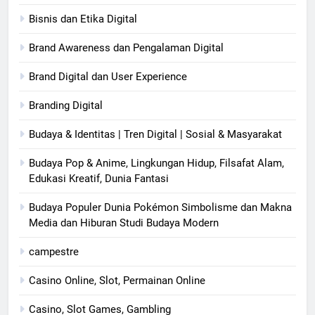
Bisnis dan Etika Digital
Brand Awareness dan Pengalaman Digital
Brand Digital dan User Experience
Branding Digital
Budaya & Identitas | Tren Digital | Sosial & Masyarakat
Budaya Pop & Anime, Lingkungan Hidup, Filsafat Alam,
Edukasi Kreatif, Dunia Fantasi
Budaya Populer Dunia Pokémon Simbolisme dan Makna
Media dan Hiburan Studi Budaya Modern
campestre
Casino Online, Slot, Permainan Online
Casino, Slot Games, Gambling