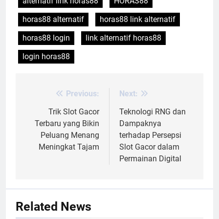
alternatif link horas88
HORAS88
horas88 alternatif
horas88 link alternatif
horas88 login
link alternatif horas88
login horas88
Previous:
Next:
Post
navigation
Trik Slot Gacor
Teknologi RNG dan
Terbaru yang Bikin
Dampaknya
Peluang Menang
terhadap Persepsi
Meningkat Tajam
Slot Gacor dalam
Permainan Digital
Related News