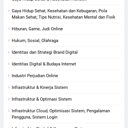
Gaya Hidup Sehat, Kesehatan dan Kebugaran, Pola
Makan Sehat, Tips Nutrisi, Kesehatan Mental dan Fisik
Hiburan, Game, Judi Online
Hukum, Sosial, Olahraga
Identitas dan Strategi Brand Digital
Identitas Digital & Budaya Internet
Industri Perjudian Online
Infrastruktur & Kinerja Sistem
Infrastruktur & Optimasi Sistem
Infrastruktur Cloud, Optimisasi Sistem, Pengalaman
Pengguna, Sistem Login