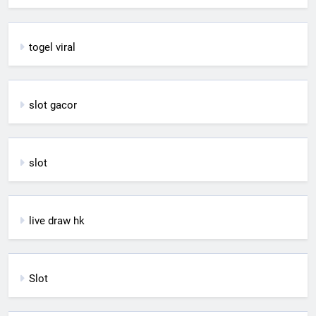
togel viral
slot gacor
slot
live draw hk
Slot