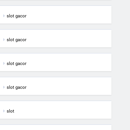
slot gacor
slot gacor
slot gacor
slot gacor
slot