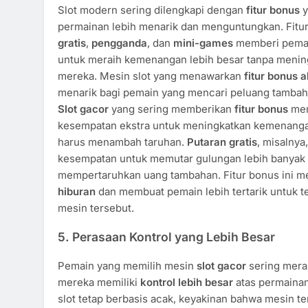
Slot modern sering dilengkapi dengan
fitur bonus
y
permainan lebih menarik dan menguntungkan. Fitur
gratis
,
pengganda
, dan
mini-games
memberi pema
untuk meraih kemenangan lebih besar tanpa menin
mereka. Mesin slot yang menawarkan
fitur bonus a
menarik bagi pemain yang mencari peluang tamba
Slot gacor
yang sering memberikan
fitur bonus
mem
kesempatan ekstra untuk meningkatkan kemenang
harus menambah taruhan.
Putaran gratis
, misalny
kesempatan untuk memutar gulungan lebih banyak
mempertaruhkan uang tambahan. Fitur bonus ini
hiburan
dan membuat pemain lebih tertarik untuk t
mesin tersebut.
5.
Perasaan Kontrol yang Lebih Besar
Pemain yang memilih mesin
slot gacor
sering mera
mereka memiliki
kontrol lebih besar
atas permaina
slot tetap berbasis acak, keyakinan bahwa mesin t