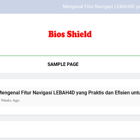
Mengenal Fitur Navigasi LEBAH4D ya
Panduan Mengakses EDWINSLOT 
Panduan Mengakses LEBAH4D 
s Shield
Mengenal Fitur Navigasi EDWINSLOT yang 
ata Anda Dengan Layanan Keamanan Digital Dari Bios Shield. S
Mengenal Fitur Navigasi LEBAH4D ya
SAMPLE PAGE
Panduan Mengakses EDWINSLOT 
Panduan Mengakses LEBAH4D 
ur Navigasi LEBAH4D yang Praktis dan Efisien untuk Pengguna