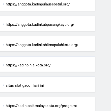
https://anggota.kadinpulausebetul.org/
https://anggota.kadinkabpasangkayu.org/
https://anggota.kadinkablimapuluhkota.org/
https://kadinbinjaikota.org/
situs slot gacor hari ini
https://kadintasikmalayakota.org/program/