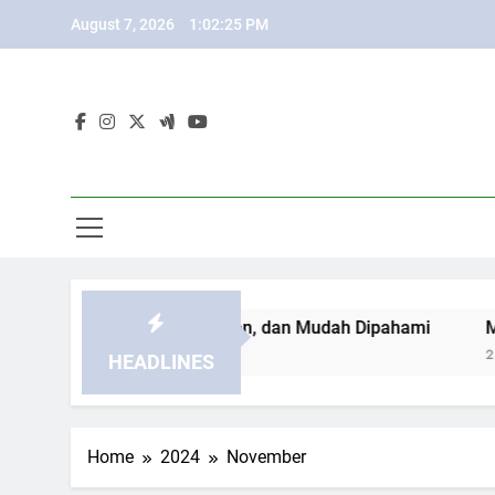
Skip
August 7, 2026
1:02:26 PM
to
content
Bio
Lindungi D
ang Praktis, Efisien, dan Mudah Dipahami
Mengenal Fit
2 Weeks Ago
HEADLINES
Home
2024
November