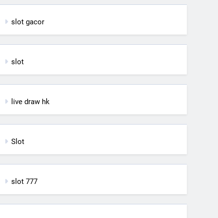
slot gacor
slot
live draw hk
Slot
slot 777