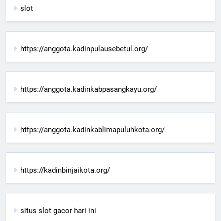
slot
https://anggota.kadinpulausebetul.org/
https://anggota.kadinkabpasangkayu.org/
https://anggota.kadinkablimapuluhkota.org/
https://kadinbinjaikota.org/
situs slot gacor hari ini