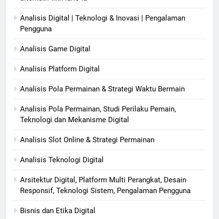
Analisis Digital | Teknologi & Inovasi | Pengalaman
Pengguna
Analisis Game Digital
Analisis Platform Digital
Analisis Pola Permainan & Strategi Waktu Bermain
Analisis Pola Permainan, Studi Perilaku Pemain,
Teknologi dan Mekanisme Digital
Analisis Slot Online & Strategi Permainan
Analisis Teknologi Digital
Arsitektur Digital, Platform Multi Perangkat, Desain
Responsif, Teknologi Sistem, Pengalaman Pengguna
Bisnis dan Etika Digital