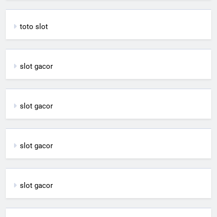
toto slot
slot gacor
slot gacor
slot gacor
slot gacor