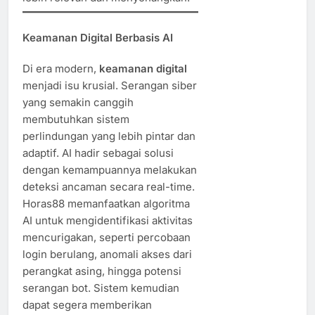
Keamanan Digital Berbasis AI
Di era modern,
keamanan digital
menjadi isu krusial. Serangan siber
yang semakin canggih
membutuhkan sistem
perlindungan yang lebih pintar dan
adaptif. AI hadir sebagai solusi
dengan kemampuannya melakukan
deteksi ancaman secara real-time.
Horas88 memanfaatkan algoritma
AI untuk mengidentifikasi aktivitas
mencurigakan, seperti percobaan
login berulang, anomali akses dari
perangkat asing, hingga potensi
serangan bot. Sistem kemudian
dapat segera memberikan