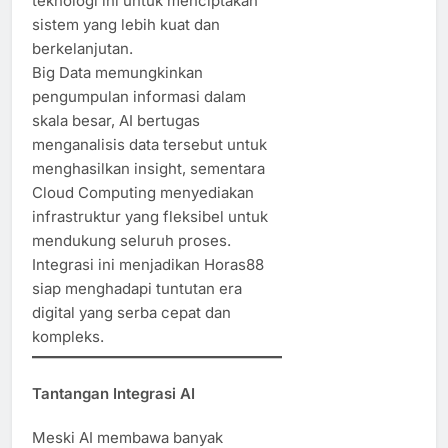
teknologi ini untuk menciptakan
sistem yang lebih kuat dan
berkelanjutan.
Big Data memungkinkan
pengumpulan informasi dalam
skala besar, AI bertugas
menganalisis data tersebut untuk
menghasilkan insight, sementara
Cloud Computing menyediakan
infrastruktur yang fleksibel untuk
mendukung seluruh proses.
Integrasi ini menjadikan Horas88
siap menghadapi tuntutan era
digital yang serba cepat dan
kompleks.
Tantangan Integrasi AI
Meski AI membawa banyak