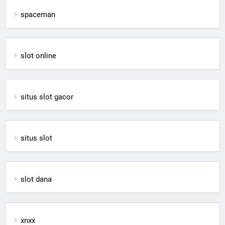
spaceman
slot online
situs slot gacor
situs slot
slot dana
xnxx