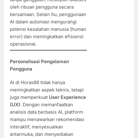
oleh ribuan pengguna secara
bersamaan. Selain itu, penggunaan
AI dalam automasi mengurangi
potensi kesalahan manusia (human
error) dan meningkatkan efisiensi
operasional.
Personalisasi Pengalaman
Pengguna
AI di Horas88 tidak hanya
meningkatkan aspek teknis, tetapi
juga memperkuat
User Experience
(UX)
. Dengan memanfaatkan
analisis data berbasis AI, platform
mampu menawarkan rekomendasi
interaktif, menyesuaikan
antarmuka, dan menyediakan