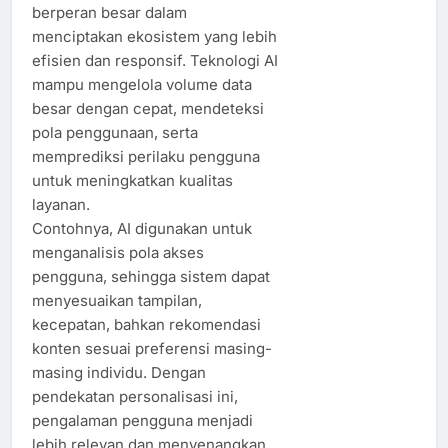
berperan besar dalam
menciptakan ekosistem yang lebih
efisien dan responsif. Teknologi AI
mampu mengelola volume data
besar dengan cepat, mendeteksi
pola penggunaan, serta
memprediksi perilaku pengguna
untuk meningkatkan kualitas
layanan.
Contohnya, AI digunakan untuk
menganalisis pola akses
pengguna, sehingga sistem dapat
menyesuaikan tampilan,
kecepatan, bahkan rekomendasi
konten sesuai preferensi masing-
masing individu. Dengan
pendekatan personalisasi ini,
pengalaman pengguna menjadi
lebih relevan dan menyenangkan.