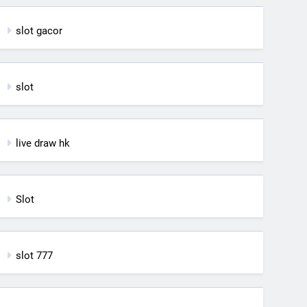
slot gacor
slot
live draw hk
Slot
slot 777