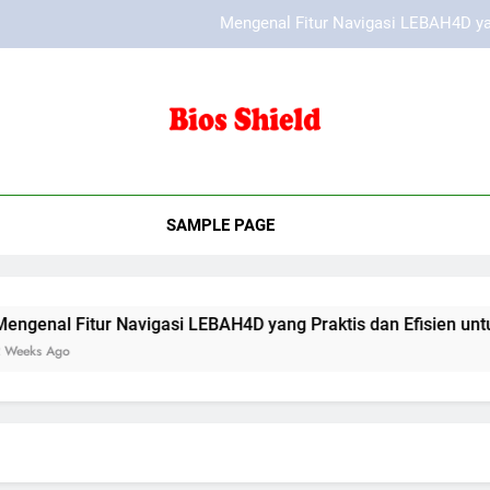
Mengenal Fitur Navigasi LEBAH4D ya
Panduan Mengakses EDWINSLOT 
Panduan Mengakses LEBAH4D 
s Shield
Mengenal Fitur Navigasi EDWINSLOT yang 
ata Anda Dengan Layanan Keamanan Digital Dari Bios Shield. S
Mengenal Fitur Navigasi LEBAH4D ya
SAMPLE PAGE
Panduan Mengakses EDWINSLOT 
Panduan Mengakses LEBAH4D 
ur Navigasi LEBAH4D yang Praktis dan Efisien untuk Penggun