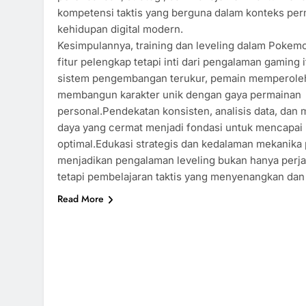
kompetensi taktis yang berguna dalam konteks pe
kehidupan digital modern.
Kesimpulannya, training dan leveling dalam Poke
fitur pelengkap tetapi inti dari pengalaman gaming i
sistem pengembangan terukur, pemain memperole
membangun karakter unik dengan gaya permainan
personal.Pendekatan konsisten, analisis data, da
daya yang cermat menjadi fondasi untuk mencapai
optimal.Edukasi strategis dan kedalaman mekanika
menjadikan pengalaman leveling bukan hanya perja
tetapi pembelajaran taktis yang menyenangkan da
Read More