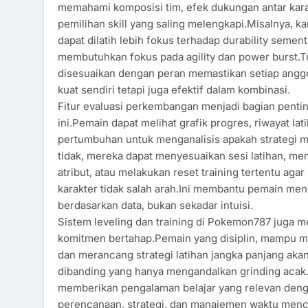
memahami komposisi tim, efek dukungan antar kara
pemilihan skill yang saling melengkapi.Misalnya, ka
dapat dilatih lebih fokus terhadap durability semen
membutuhkan fokus pada agility dan power burst.T
disesuaikan dengan peran memastikan setiap anggo
kuat sendiri tetapi juga efektif dalam kombinasi.
Fitur evaluasi perkembangan menjadi bagian penti
ini.Pemain dapat melihat grafik progres, riwayat lati
pertumbuhan untuk menganalisis apakah strategi me
tidak, mereka dapat menyesuaikan sesi latihan, me
atribut, atau melakukan reset training tertentu ag
karakter tidak salah arah.Ini membantu pemain me
berdasarkan data, bukan sekadar intuisi.
Sistem leveling dan training di Pokemon787 juga 
komitmen bertahap.Pemain yang disiplin, mampu me
dan merancang strategi latihan jangka panjang akan
dibanding yang hanya mengandalkan grinding acak
memberikan pengalaman belajar yang relevan deng
perencanaan, strategi, dan manajemen waktu menc