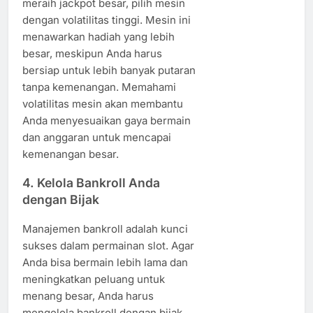
meraih jackpot besar, pilih mesin
dengan volatilitas tinggi. Mesin ini
menawarkan hadiah yang lebih
besar, meskipun Anda harus
bersiap untuk lebih banyak putaran
tanpa kemenangan. Memahami
volatilitas mesin akan membantu
Anda menyesuaikan gaya bermain
dan anggaran untuk mencapai
kemenangan besar.
4.
Kelola Bankroll Anda
dengan Bijak
Manajemen bankroll adalah kunci
sukses dalam permainan slot. Agar
Anda bisa bermain lebih lama dan
meningkatkan peluang untuk
menang besar, Anda harus
mengelola bankroll dengan bijak.