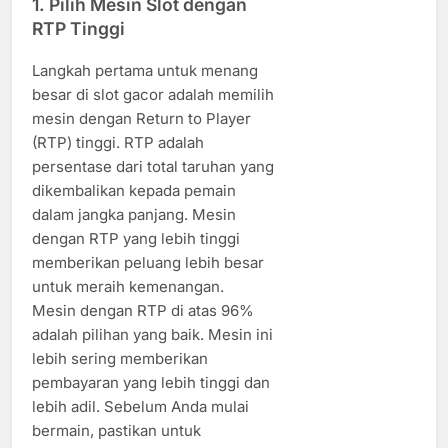
1.
Pilih Mesin Slot dengan
RTP Tinggi
Langkah pertama untuk menang
besar di slot gacor adalah memilih
mesin dengan Return to Player
(RTP) tinggi. RTP adalah
persentase dari total taruhan yang
dikembalikan kepada pemain
dalam jangka panjang. Mesin
dengan RTP yang lebih tinggi
memberikan peluang lebih besar
untuk meraih kemenangan.
Mesin dengan RTP di atas 96%
adalah pilihan yang baik. Mesin ini
lebih sering memberikan
pembayaran yang lebih tinggi dan
lebih adil. Sebelum Anda mulai
bermain, pastikan untuk