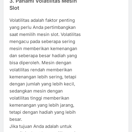
3.
Pahami Volatilitas Mesin
Slot
Volatilitas adalah faktor penting
yang perlu Anda pertimbangkan
saat memilih mesin slot. Volatilitas
mengacu pada seberapa sering
mesin memberikan kemenangan
dan seberapa besar hadiah yang
bisa diperoleh. Mesin dengan
volatilitas rendah memberikan
kemenangan lebih sering, tetapi
dengan jumlah yang lebih kecil,
sedangkan mesin dengan
volatilitas tinggi memberikan
kemenangan yang lebih jarang,
tetapi dengan hadiah yang lebih
besar.
Jika tujuan Anda adalah untuk