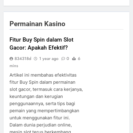
Permainan Kasino
Fitur Buy Spin dalam Slot
Gacor: Apakah Efektif?
834318d
1 year ago
0
6
mins
Artikel ini membahas efektivitas
fitur Buy Spin dalam permainan
slot gacor, termasuk cara kerjanya,
keuntungan dan kerugian
penggunaannya, serta tips bagi
pemain yang mempertimbangkan
untuk menggunakan fitur ini.
Dalam dunia perjudian online,
mesin slot terus berkembang