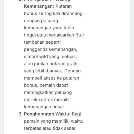
Kemenangan:
Putaran
bonus sering kali dirancang
dengan peluang
kemenangan yang lebih
tinggi atau menawarkan fitur
tambahan seperti
pengganda kemenangan,
simbol wild yang meluas,
atau jumlah putaran gratis
yang lebih banyak. Dengan
membeli akses ke putaran
bonus, pemain dapat
meningkatkan peluang
mereka untuk meraih
kemenangan besar.
Penghematan Waktu:
Bagi
pemain yang memiliki waktu
terbatas atau tidak sabar