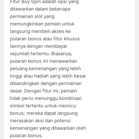
Fitur Buy Spin adalah opsi yang
ditawarkan dalam beberapa
permainan slot yang
memungkinkan pemain untuk
langsung membeli akses ke
putaran bonus atau fitur khusus
lainnya dengan membayar
sejumlah tertentu. Biasanya,
putaran bonus ini menawarkan
peluang kemenangan yang lebih
tinggi atau hadiah yang lebih besar
dibandingkan dengan permainan
dasar. Dengan fitur ini, pemain
tidak perlu menunggu kombinasi
simbol tertentu untuk memicu
bonus; mereka dapat langsung
merasakan aksi dan potensi
kemenangan yang ditawarkan oleh
putaran bonus.