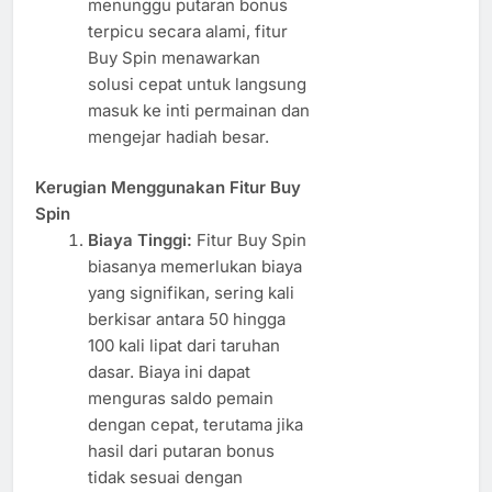
menunggu putaran bonus
terpicu secara alami, fitur
Buy Spin menawarkan
solusi cepat untuk langsung
masuk ke inti permainan dan
mengejar hadiah besar.
Kerugian Menggunakan Fitur Buy
Spin
Biaya Tinggi:
Fitur Buy Spin
biasanya memerlukan biaya
yang signifikan, sering kali
berkisar antara 50 hingga
100 kali lipat dari taruhan
dasar. Biaya ini dapat
menguras saldo pemain
dengan cepat, terutama jika
hasil dari putaran bonus
tidak sesuai dengan