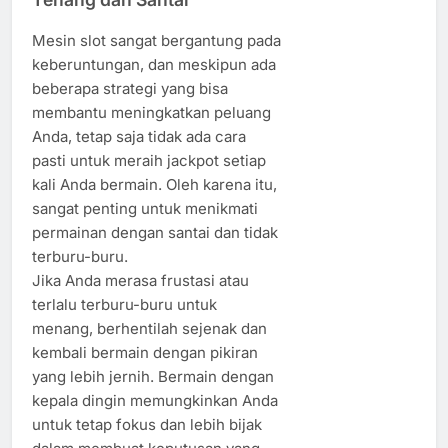
Mesin slot sangat bergantung pada
keberuntungan, dan meskipun ada
beberapa strategi yang bisa
membantu meningkatkan peluang
Anda, tetap saja tidak ada cara
pasti untuk meraih jackpot setiap
kali Anda bermain. Oleh karena itu,
sangat penting untuk menikmati
permainan dengan santai dan tidak
terburu-buru.
Jika Anda merasa frustasi atau
terlalu terburu-buru untuk
menang, berhentilah sejenak dan
kembali bermain dengan pikiran
yang lebih jernih. Bermain dengan
kepala dingin memungkinkan Anda
untuk tetap fokus dan lebih bijak