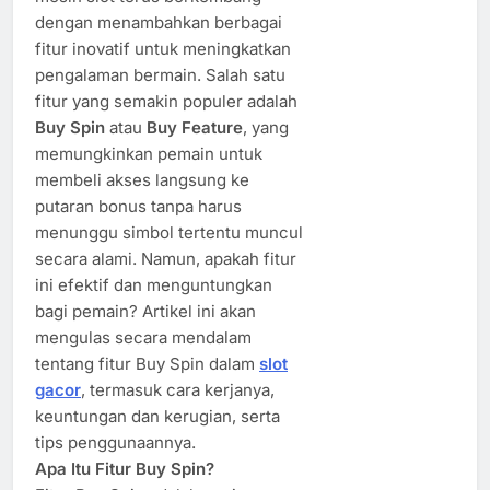
dengan menambahkan berbagai
fitur inovatif untuk meningkatkan
pengalaman bermain. Salah satu
fitur yang semakin populer adalah
Buy Spin
atau
Buy Feature
, yang
memungkinkan pemain untuk
membeli akses langsung ke
putaran bonus tanpa harus
menunggu simbol tertentu muncul
secara alami. Namun, apakah fitur
ini efektif dan menguntungkan
bagi pemain? Artikel ini akan
mengulas secara mendalam
tentang fitur Buy Spin dalam
slot
gacor
, termasuk cara kerjanya,
keuntungan dan kerugian, serta
tips penggunaannya.
Apa Itu Fitur Buy Spin?