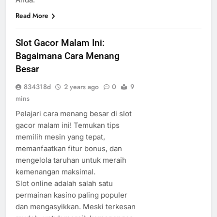
Read More
Slot Gacor Malam Ini:
Bagaimana Cara Menang
Besar
834318d
2 years ago
0
9
mins
Pelajari cara menang besar di slot
gacor malam ini! Temukan tips
memilih mesin yang tepat,
memanfaatkan fitur bonus, dan
mengelola taruhan untuk meraih
kemenangan maksimal.
Slot online adalah salah satu
permainan kasino paling populer
dan mengasyikkan. Meski terkesan