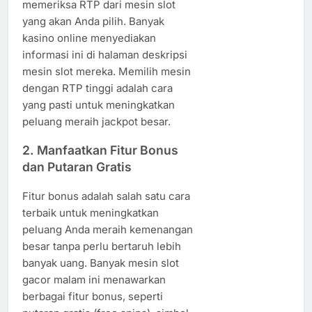
memeriksa RTP dari mesin slot
yang akan Anda pilih. Banyak
kasino online menyediakan
informasi ini di halaman deskripsi
mesin slot mereka. Memilih mesin
dengan RTP tinggi adalah cara
yang pasti untuk meningkatkan
peluang meraih jackpot besar.
2.
Manfaatkan Fitur Bonus
dan Putaran Gratis
Fitur bonus adalah salah satu cara
terbaik untuk meningkatkan
peluang Anda meraih kemenangan
besar tanpa perlu bertaruh lebih
banyak uang. Banyak mesin slot
gacor malam ini menawarkan
berbagai fitur bonus, seperti