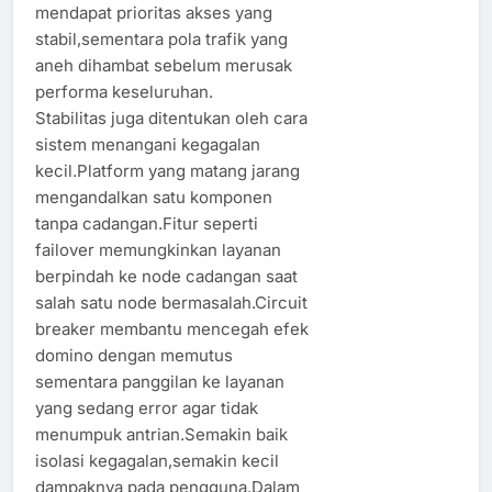
mendapat prioritas akses yang
stabil,sementara pola trafik yang
aneh dihambat sebelum merusak
performa keseluruhan.
Stabilitas juga ditentukan oleh cara
sistem menangani kegagalan
kecil.Platform yang matang jarang
mengandalkan satu komponen
tanpa cadangan.Fitur seperti
failover memungkinkan layanan
berpindah ke node cadangan saat
salah satu node bermasalah.Circuit
breaker membantu mencegah efek
domino dengan memutus
sementara panggilan ke layanan
yang sedang error agar tidak
menumpuk antrian.Semakin baik
isolasi kegagalan,semakin kecil
dampaknya pada pengguna.Dalam