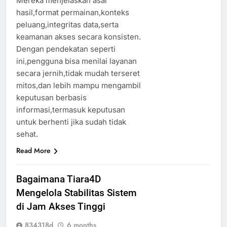
Mereka menjelaskan asal
hasil,format permainan,konteks
peluang,integritas data,serta
keamanan akses secara konsisten.
Dengan pendekatan seperti
ini,pengguna bisa menilai layanan
secara jernih,tidak mudah terseret
mitos,dan lebih mampu mengambil
keputusan berbasis
informasi,termasuk keputusan
untuk berhenti jika sudah tidak
sehat.
Read More
Bagaimana Tiara4D
Mengelola Stabilitas Sistem
di Jam Akses Tinggi
834318d
6 months