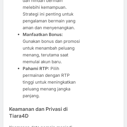
dan hindari bermain
melebihi kemampuan.
Strategi ini penting untuk
pengalaman bermain yang
aman dan menyenangkan.
Manfaatkan Bonus:
Gunakan bonus dan promosi
untuk menambah peluang
menang, terutama saat
memulai akun baru.
Pahami RTP:
Pilih
permainan dengan RTP
tinggi untuk meningkatkan
peluang menang jangka
panjang.
Keamanan dan Privasi di
Tiara4D