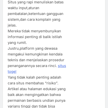
Situs yang rapi menuliskan batas
waktu input,aturan
pembatalan,ketentuan gangguan
sistem,dan cara komplain yang
jelas.
Mereka tidak menyembunyikan
informasi penting di balik istilah
yang rumit.
Justru,platform yang dewasa
mengakui kemungkinan kendala
teknis dan menjelaskan prosedur
penanganannya secara rinci.
situs
togel
Yang tidak kalah penting adalah
cara situs membahas “risiko”.
Artikel atau halaman edukasi yang
baik akan mengingatkan bahwa
permainan berbasis undian punya
varians tinggi dan tidak bisa