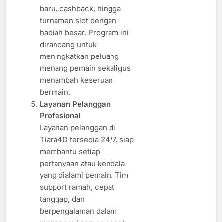
baru, cashback, hingga
turnamen slot dengan
hadiah besar. Program ini
dirancang untuk
meningkatkan peluang
menang pemain sekaligus
menambah keseruan
bermain.
Layanan Pelanggan
Profesional
Layanan pelanggan di
Tiara4D tersedia 24/7, siap
membantu setiap
pertanyaan atau kendala
yang dialami pemain. Tim
support ramah, cepat
tanggap, dan
berpengalaman dalam