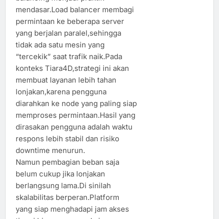
mendasar.Load balancer membagi
permintaan ke beberapa server
yang berjalan paralel,sehingga
tidak ada satu mesin yang
“tercekik” saat trafik naik.Pada
konteks Tiara4D,strategi ini akan
membuat layanan lebih tahan
lonjakan,karena pengguna
diarahkan ke node yang paling siap
memproses permintaan.Hasil yang
dirasakan pengguna adalah waktu
respons lebih stabil dan risiko
downtime menurun.
Namun pembagian beban saja
belum cukup jika lonjakan
berlangsung lama.Di sinilah
skalabilitas berperan.Platform
yang siap menghadapi jam akses