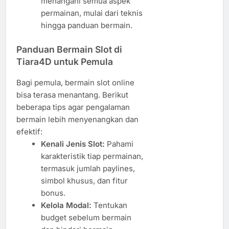
menangani semua aspek
permainan, mulai dari teknis
hingga panduan bermain.
Panduan Bermain Slot di
Tiara4D untuk Pemula
Bagi pemula, bermain slot online
bisa terasa menantang. Berikut
beberapa tips agar pengalaman
bermain lebih menyenangkan dan
efektif:
Kenali Jenis Slot:
Pahami
karakteristik tiap permainan,
termasuk jumlah paylines,
simbol khusus, dan fitur
bonus.
Kelola Modal:
Tentukan
budget sebelum bermain