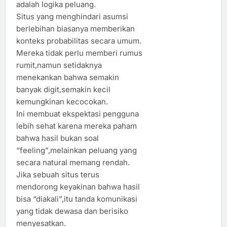
adalah logika peluang.
Situs yang menghindari asumsi
berlebihan biasanya memberikan
konteks probabilitas secara umum.
Mereka tidak perlu memberi rumus
rumit,namun setidaknya
menekankan bahwa semakin
banyak digit,semakin kecil
kemungkinan kecocokan.
Ini membuat ekspektasi pengguna
lebih sehat karena mereka paham
bahwa hasil bukan soal
“feeling”,melainkan peluang yang
secara natural memang rendah.
Jika sebuah situs terus
mendorong keyakinan bahwa hasil
bisa “diakali”,itu tanda komunikasi
yang tidak dewasa dan berisiko
menyesatkan.