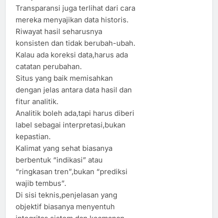
Transparansi juga terlihat dari cara
mereka menyajikan data historis.
Riwayat hasil seharusnya
konsisten dan tidak berubah-ubah.
Kalau ada koreksi data,harus ada
catatan perubahan.
Situs yang baik memisahkan
dengan jelas antara data hasil dan
fitur analitik.
Analitik boleh ada,tapi harus diberi
label sebagai interpretasi,bukan
kepastian.
Kalimat yang sehat biasanya
berbentuk “indikasi” atau
“ringkasan tren”,bukan “prediksi
wajib tembus”.
Di sisi teknis,penjelasan yang
objektif biasanya menyentuh