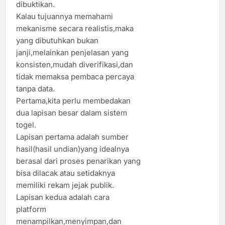
dibuktikan.
Kalau tujuannya memahami
mekanisme secara realistis,maka
yang dibutuhkan bukan
janji,melainkan penjelasan yang
konsisten,mudah diverifikasi,dan
tidak memaksa pembaca percaya
tanpa data.
Pertama,kita perlu membedakan
dua lapisan besar dalam sistem
togel.
Lapisan pertama adalah sumber
hasil(hasil undian)yang idealnya
berasal dari proses penarikan yang
bisa dilacak atau setidaknya
memiliki rekam jejak publik.
Lapisan kedua adalah cara
platform
menampilkan,menyimpan,dan