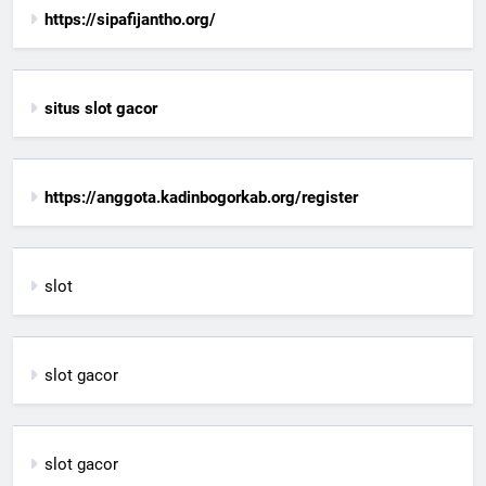
https://sipafijantho.org/
situs slot gacor
https://anggota.kadinbogorkab.org/register
slot
slot gacor
slot gacor