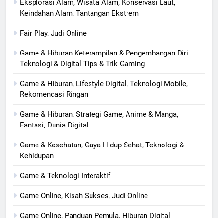
Eksplorasi Alam, Wisata Alam, Konservasi Laut,
Keindahan Alam, Tantangan Ekstrem
Fair Play, Judi Online
Game & Hiburan Keterampilan & Pengembangan Diri
Teknologi & Digital Tips & Trik Gaming
Game & Hiburan, Lifestyle Digital, Teknologi Mobile,
Rekomendasi Ringan
Game & Hiburan, Strategi Game, Anime & Manga,
Fantasi, Dunia Digital
Game & Kesehatan, Gaya Hidup Sehat, Teknologi &
Kehidupan
Game & Teknologi Interaktif
Game Online, Kisah Sukses, Judi Online
Game Online, Panduan Pemula, Hiburan Digital