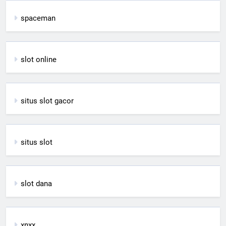
spaceman
slot online
situs slot gacor
situs slot
slot dana
xnxx