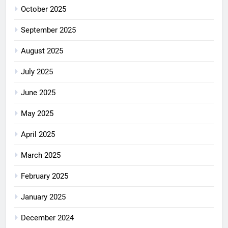
October 2025
September 2025
August 2025
July 2025
June 2025
May 2025
April 2025
March 2025
February 2025
January 2025
December 2024