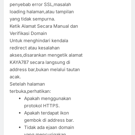
penyebab error SSL,masalah
loading halaman,atau tampilan
yang tidak sempurna.
Ketik Alamat Secara Manual dan
Verifikasi Domain
Untuk menghindari kendala
redirect atau kesalahan
akses,disarankan mengetik alamat
KAYA787 secara langsung di
address bar,bukan melalui tautan
acak.
Setelah halaman
terbuka,perhatikan:
Apakah menggunakan
protokol HTTPS.
Apakah terdapat ikon
gembok di address bar.
Tidak ada ejaan domain
yang mencurigakan.