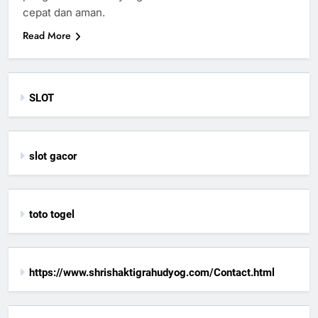
cepat dan aman.
Read More
SLOT
slot gacor
toto togel
https://www.shrishaktigrahudyog.com/Contact.html