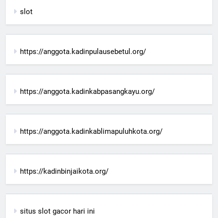
slot
https://anggota.kadinpulausebetul.org/
https://anggota.kadinkabpasangkayu.org/
https://anggota.kadinkablimapuluhkota.org/
https://kadinbinjaikota.org/
situs slot gacor hari ini