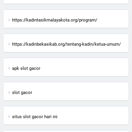
https://kadintasikmalayakota.org/program/
https://kadinbekasikab.org/tentang-kadin/ketua-umum/
apk slot gacor
slot gacor
situs slot gacor hari ini