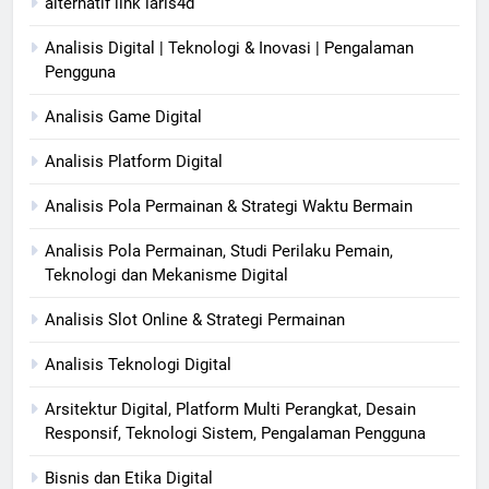
alternatif link laris4d
Analisis Digital | Teknologi & Inovasi | Pengalaman
Pengguna
Analisis Game Digital
Analisis Platform Digital
Analisis Pola Permainan & Strategi Waktu Bermain
Analisis Pola Permainan, Studi Perilaku Pemain,
Teknologi dan Mekanisme Digital
Analisis Slot Online & Strategi Permainan
Analisis Teknologi Digital
Arsitektur Digital, Platform Multi Perangkat, Desain
Responsif, Teknologi Sistem, Pengalaman Pengguna
Bisnis dan Etika Digital