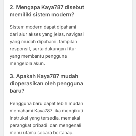
2. Mengapa Kaya787 disebut
memiliki sistem modern?
Sistem modern dapat dipahami
dari alur akses yang jelas, navigasi
yang mudah dipahami, tampilan
responsif, serta dukungan fitur
yang membantu pengguna
mengelola akun.
3. Apakah Kaya787 mudah
dioperasikan oleh pengguna
baru?
Pengguna baru dapat lebih mudah
memahami Kaya787 jika mengikuti
instruksi yang tersedia, memakai
perangkat pribadi, dan mengenali
menu utama secara bertahap.