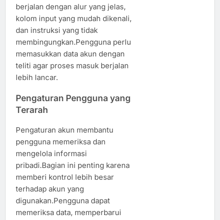
berjalan dengan alur yang jelas,
kolom input yang mudah dikenali,
dan instruksi yang tidak
membingungkan.Pengguna perlu
memasukkan data akun dengan
teliti agar proses masuk berjalan
lebih lancar.
Pengaturan Pengguna yang
Terarah
Pengaturan akun membantu
pengguna memeriksa dan
mengelola informasi
pribadi.Bagian ini penting karena
memberi kontrol lebih besar
terhadap akun yang
digunakan.Pengguna dapat
memeriksa data, memperbarui