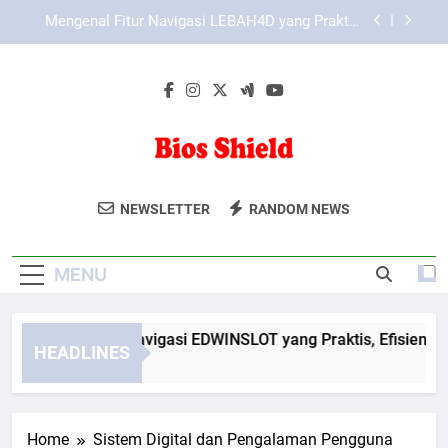
Skip
Panduan Mengakses EDWINSLOT melalui
to
Browser Desktop dan Mobile
content
Panduan Mengakses LEBAH4D melalui Browser
Desktop dan Mobile
Mengenal Fitur Navigasi EDWINSLOT yang
Praktis, Efisien, dan Mudah Dipahami
Mengenal Fitur Navigasi LEBAH4D yang Praktis
dan Efisien untuk Pengguna
Bios Shield
Lindungi Data Anda Dengan Layanan
Panduan Mengakses EDWINSLOT melalui
NEWSLETTER
RANDOM NEWS
Browser Desktop dan Mobile
Keamanan Digital Dari Bios Shield.
Panduan Mengakses LEBAH4D melalui Browser
Solusi Aman Untuk Era Digital.
Desktop dan Mobile
MENU
engenal Fitur Navigasi EDWINSLOT yang Praktis, Efisien, da
HEADLINES
 Weeks Ago
Home
Sistem Digital dan Pengalaman Pengguna