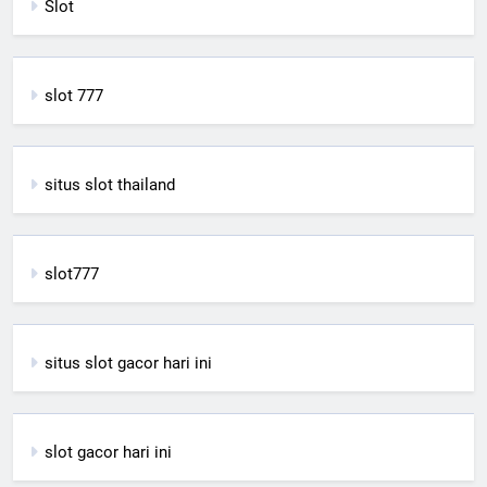
Slot
slot 777
situs slot thailand
slot777
situs slot gacor hari ini
slot gacor hari ini