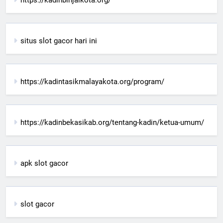
https://kadinbinjaikota.org/
situs slot gacor hari ini
https://kadintasikmalayakota.org/program/
https://kadinbekasikab.org/tentang-kadin/ketua-umum/
apk slot gacor
slot gacor