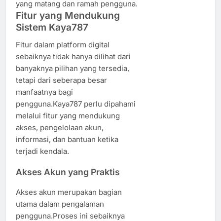
yang matang dan ramah pengguna.
Fitur yang Mendukung
Sistem Kaya787
Fitur dalam platform digital
sebaiknya tidak hanya dilihat dari
banyaknya pilihan yang tersedia,
tetapi dari seberapa besar
manfaatnya bagi
pengguna.Kaya787 perlu dipahami
melalui fitur yang mendukung
akses, pengelolaan akun,
informasi, dan bantuan ketika
terjadi kendala.
Akses Akun yang Praktis
Akses akun merupakan bagian
utama dalam pengalaman
pengguna.Proses ini sebaiknya