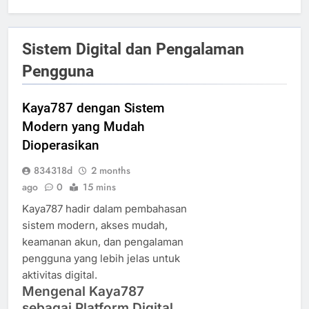
Sistem Digital dan Pengalaman
Pengguna
Kaya787 dengan Sistem
Modern yang Mudah
Dioperasikan
834318d
2 months
ago
0
15 mins
Kaya787 hadir dalam pembahasan
sistem modern, akses mudah,
keamanan akun, dan pengalaman
pengguna yang lebih jelas untuk
aktivitas digital.
Mengenal Kaya787
sebagai Platform Digital