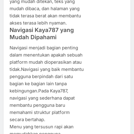
yang mudah ditekan, teks yang
mudah dibaca, dan halaman yang
tidak terasa berat akan membantu
akses terasa lebih nyaman.
Navigasi Kaya787 yang
Mudah Dipahami
Navigasi menjadi bagian penting
dalam menentukan apakah sebuah
platform mudah dioperasikan atau
tidak.Navigasi yang baik membantu
pengguna berpindah dari satu
bagian ke bagian lain tanpa
kebingungan.Pada Kaya787,
navigasi yang sederhana dapat
membantu pengguna baru
memahami struktur platform
secara bertahap.
Menu yang tersusun rapi akan
memudahkan pengguna