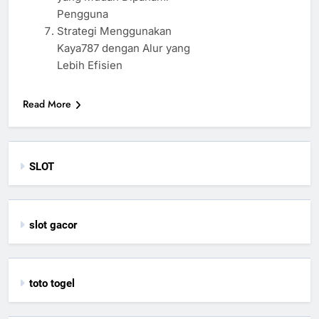
Pengguna
Strategi Menggunakan
Kaya787 dengan Alur yang
Lebih Efisien
Read More
SLOT
slot gacor
toto togel