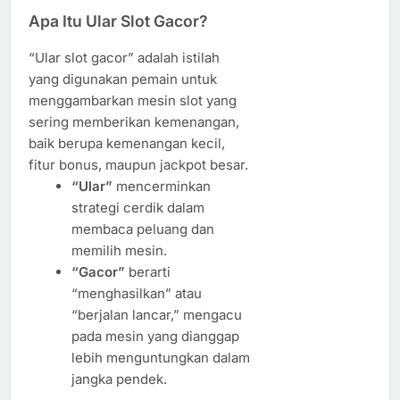
Apa Itu Ular Slot Gacor?
“Ular slot gacor” adalah istilah
yang digunakan pemain untuk
menggambarkan mesin slot yang
sering memberikan kemenangan,
baik berupa kemenangan kecil,
fitur bonus, maupun jackpot besar.
“Ular”
mencerminkan
strategi cerdik dalam
membaca peluang dan
memilih mesin.
“Gacor”
berarti
“menghasilkan” atau
“berjalan lancar,” mengacu
pada mesin yang dianggap
lebih menguntungkan dalam
jangka pendek.