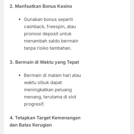
2. Manfaatkan Bonus Kasino
Gunakan bonus seperti
cashback, freespin, atau
promosi deposit untuk
menambah saldo bermain
tanpa risiko tambahan.
3. Bermain di Waktu yang Tepat
Bermain di malam hari atau
waktu sibuk dapat
meningkatkan peluang
menang, terutama di slot
progresif.
4. Tetapkan Target Kemenangan
dan Batas Kerugian