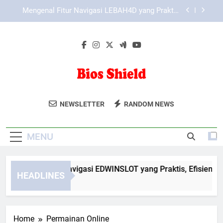
Skip
Panduan Mengakses EDWINSLOT melalui
to
Browser Desktop dan Mobile
content
Panduan Mengakses LEBAH4D melalui Browser
Desktop dan Mobile
Mengenal Fitur Navigasi EDWINSLOT yang
Praktis, Efisien, dan Mudah Dipahami
Mengenal Fitur Navigasi LEBAH4D yang Praktis
dan Efisien untuk Pengguna
Bios Shield
Lindungi Data Anda Dengan Layanan
Panduan Mengakses EDWINSLOT melalui
NEWSLETTER
RANDOM NEWS
Browser Desktop dan Mobile
Keamanan Digital Dari Bios Shield.
Panduan Mengakses LEBAH4D melalui Browser
Solusi Aman Untuk Era Digital.
Desktop dan Mobile
MENU
ngenal Fitur Navigasi EDWINSLOT yang Praktis, Efisien, dan
HEADLINES
Weeks Ago
Home
Permainan Online