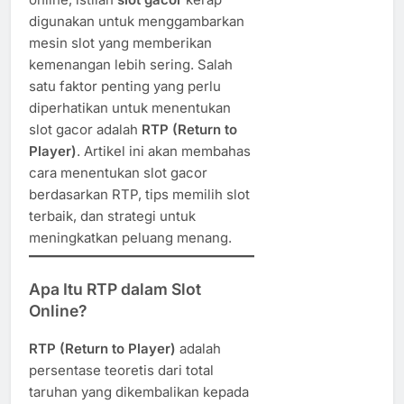
digunakan untuk menggambarkan
mesin slot yang memberikan
kemenangan lebih sering. Salah
satu faktor penting yang perlu
diperhatikan untuk menentukan
slot gacor adalah
RTP (Return to
Player)
. Artikel ini akan membahas
cara menentukan slot gacor
berdasarkan RTP, tips memilih slot
terbaik, dan strategi untuk
meningkatkan peluang menang.
Apa Itu RTP dalam Slot
Online?
RTP (Return to Player)
adalah
persentase teoretis dari total
taruhan yang dikembalikan kepada