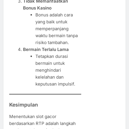
Tidak Memanfaatkan
Bonus Kasino
Bonus adalah cara
yang baik untuk
memperpanjang
waktu bermain tanpa
risiko tambahan.
Bermain Terlalu Lama
Tetapkan durasi
bermain untuk
menghindari
kelelahan dan
keputusan impulsif.
Kesimpulan
Menentukan slot gacor
berdasarkan RTP adalah langkah