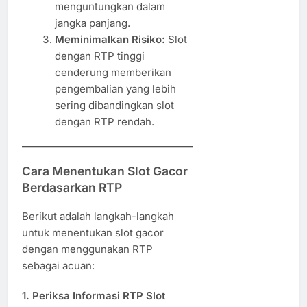
menguntungkan dalam
jangka panjang.
Meminimalkan Risiko:
Slot
dengan RTP tinggi
cenderung memberikan
pengembalian yang lebih
sering dibandingkan slot
dengan RTP rendah.
Cara Menentukan Slot Gacor
Berdasarkan RTP
Berikut adalah langkah-langkah
untuk menentukan slot gacor
dengan menggunakan RTP
sebagai acuan:
1. Periksa Informasi RTP Slot