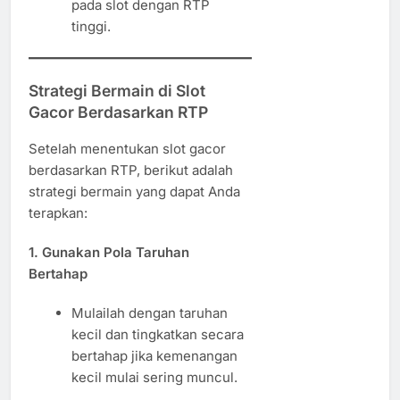
pada slot dengan RTP
tinggi.
Strategi Bermain di Slot
Gacor Berdasarkan RTP
Setelah menentukan slot gacor
berdasarkan RTP, berikut adalah
strategi bermain yang dapat Anda
terapkan:
1. Gunakan Pola Taruhan
Bertahap
Mulailah dengan taruhan
kecil dan tingkatkan secara
bertahap jika kemenangan
kecil mulai sering muncul.