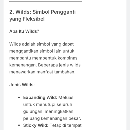
2. Wilds: Simbol Pengganti
yang Fleksibel
Apa Itu Wilds?
Wilds adalah simbol yang dapat
menggantikan simbol lain untuk
membantu membentuk kombinasi
kemenangan. Beberapa jenis wilds
menawarkan manfaat tambahan.
Jenis Wilds:
Expanding Wild:
Meluas
untuk menutupi seluruh
gulungan, meningkatkan
peluang kemenangan besar.
Sticky Wild:
Tetap di tempat