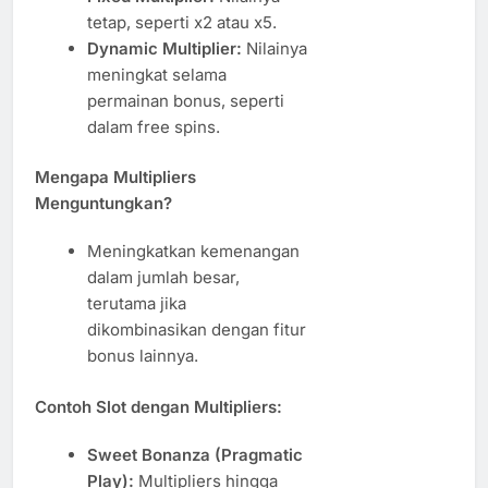
tetap, seperti x2 atau x5.
Dynamic Multiplier:
Nilainya
meningkat selama
permainan bonus, seperti
dalam free spins.
Mengapa Multipliers
Menguntungkan?
Meningkatkan kemenangan
dalam jumlah besar,
terutama jika
dikombinasikan dengan fitur
bonus lainnya.
Contoh Slot dengan Multipliers:
Sweet Bonanza (Pragmatic
Play):
Multipliers hingga