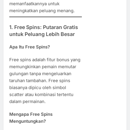
memanfaatkannya untuk
meningkatkan peluang menang.
1. Free Spins: Putaran Gratis
untuk Peluang Lebih Besar
Apa Itu Free Spins?
Free spins adalah fitur bonus yang
memungkinkan pemain memutar
gulungan tanpa mengeluarkan
taruhan tambahan. Free spins
biasanya dipicu oleh simbol
scatter atau kombinasi tertentu
dalam permainan.
Mengapa Free Spins
Menguntungkan?