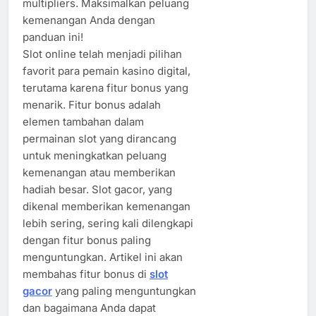
multipliers. Maksimalkan peluang
kemenangan Anda dengan
panduan ini!
Slot online telah menjadi pilihan
favorit para pemain kasino digital,
terutama karena fitur bonus yang
menarik. Fitur bonus adalah
elemen tambahan dalam
permainan slot yang dirancang
untuk meningkatkan peluang
kemenangan atau memberikan
hadiah besar. Slot gacor, yang
dikenal memberikan kemenangan
lebih sering, sering kali dilengkapi
dengan fitur bonus paling
menguntungkan. Artikel ini akan
membahas fitur bonus di
slot
gacor
yang paling menguntungkan
dan bagaimana Anda dapat