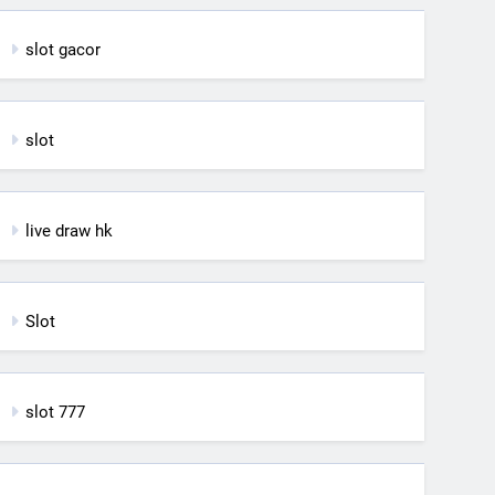
slot gacor
slot
live draw hk
Slot
slot 777