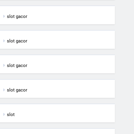
slot gacor
slot gacor
slot gacor
slot gacor
slot