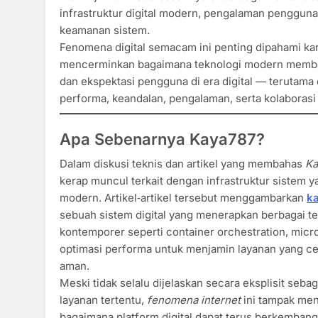
infrastruktur digital modern, pengalaman pengguna
keamanan sistem.
Fenomena digital semacam ini penting dipahami ka
mencerminkan bagaimana teknologi modern membe
dan ekspektasi pengguna di era digital — terutama 
performa, keandalan, pengalaman, serta kolaborasi
Apa Sebenarnya Kaya787?
Dalam diskusi teknis dan artikel yang membahas
Ka
kerap muncul terkait dengan infrastruktur sistem 
modern. Artikel‑artikel tersebut menggambarkan
k
sebuah sistem digital yang menerapkan berbagai te
kontemporer seperti container orchestration, micro
optimasi performa untuk menjamin layanan yang cep
aman.
Meski tidak selalu dijelaskan secara eksplisit seba
layanan tertentu,
fenomena internet
ini tampak men
bagaimana platform digital dapat terus berkembang