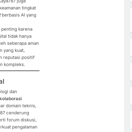
 Kaya787 juga
 keamanan tingkat
t
berbasis AI yang
 penting karena
tal tidak hanya
 oleh seberapa aman
n yang kuat,
reputasi positif
in kompleks.
al
logi dan
 kolaborasi
uar domain teknis,
787 cenderung
ti forum diskusi,
perkuat pengalaman