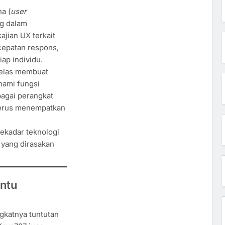
a (
user
ng dalam
jian UX terkait
ecepatan respons,
ap individu.
jelas membuat
hami fungsi
rbagai perangkat
terus menempatkan
ekadar teknologi
 yang dirasakan
ntu
gkatnya tuntutan