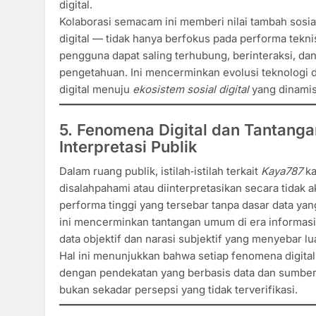
digital.
Kolaborasi semacam ini memberi nilai tambah sosi
digital — tidak hanya berfokus pada performa tekni
pengguna dapat saling terhubung, berinteraksi, da
pengetahuan. Ini mencerminkan evolusi teknologi d
digital menuju
ekosistem sosial digital
yang dinamis
5. Fenomena Digital dan Tantanga
Interpretasi Publik
Dalam ruang publik, istilah‑istilah terkait
Kaya787
ka
disalahpahami atau diinterpretasikan secara tidak ak
performa tinggi yang tersebar tanpa dasar data ya
ini mencerminkan tantangan umum di era informasi
data objektif dan narasi subjektif yang menyebar lua
Hal ini menunjukkan bahwa setiap fenomena digital 
dengan pendekatan yang berbasis data dan sumbe
bukan sekadar persepsi yang tidak terverifikasi.