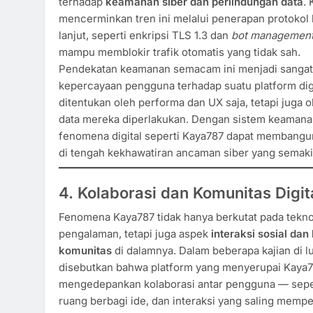
terhadap
keamanan siber dan perlindungan data
.
mencerminkan tren ini melalui penerapan protokol
lanjut, seperti enkripsi TLS 1.3 dan
bot managemen
mampu memblokir trafik otomatis yang tidak sah.
Pendekatan keamanan semacam ini menjadi sangat
kepercayaan pengguna terhadap suatu platform digi
ditentukan oleh performa dan UX saja, tetapi juga
data mereka diperlakukan. Dengan sistem keamana
fenomena digital seperti Kaya787 dapat membangun 
di tengah kekhawatiran ancaman siber yang semak
4. Kolaborasi dan Komunitas Digit
Fenomena Kaya787 tidak hanya berkutat pada tekno
pengalaman, tetapi juga aspek
interaksi sosial dan
komunitas
di dalamnya. Dalam beberapa kajian di l
disebutkan bahwa platform yang menyerupai Kaya
mengedepankan kolaborasi antar pengguna — seper
ruang berbagi ide, dan interaksi yang saling mem