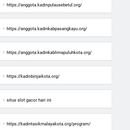
https://anggota.kadinpulausebetul.org/
https://anggota.kadinkabpasangkayu.org/
https://anggota.kadinkablimapuluhkota.org/
https://kadinbinjaikota.org/
situs slot gacor hari ini
https://kadintasikmalayakota.org/program/