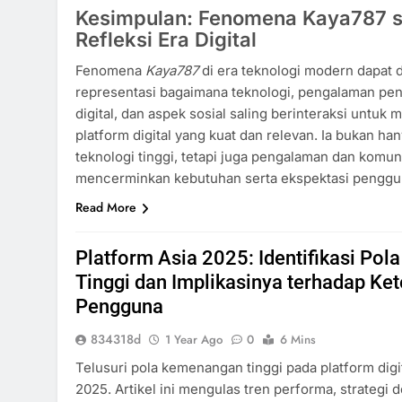
Kesimpulan: Fenomena Kaya787 
Refleksi Era Digital
Fenomena
Kaya787
di era teknologi modern dapat d
representasi bagaimana teknologi, pengalaman p
digital, dan aspek sosial saling berinteraksi untuk
platform digital yang kuat dan relevan. Ia bukan ha
teknologi tinggi, tetapi juga pengalaman dan komun
mencerminkan kebutuhan serta ekspektasi penggun
Read More
Platform Asia 2025: Identifikasi Po
Tinggi dan Implikasinya terhadap Ket
Pengguna
834318d
1 Year Ago
0
6 Mins
Telusuri pola kemenangan tinggi pada platform digit
2025. Artikel ini mengulas tren performa, strategi d