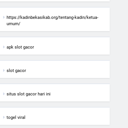
https://kadinbekasikab.org/tentang-kadin/ketua-
umum/
apk slot gacor
slot gacor
situs slot gacor hari ini
togel viral