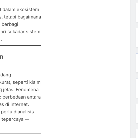
al dalam ekosistem
s, tetapi bagaimana
n berbagi
ari sekadar sistem
.
n
dang
urat, seperti klaim
ng jelas. Fenomena
: perbedaan antara
s di internet.
perlu dianalisis
r tepercaya —