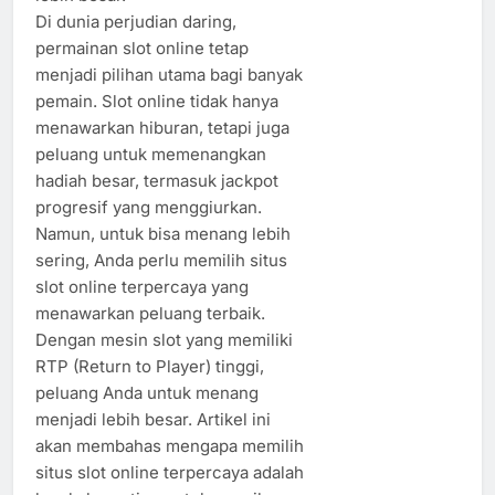
Di dunia perjudian daring,
permainan slot online tetap
menjadi pilihan utama bagi banyak
pemain. Slot online tidak hanya
menawarkan hiburan, tetapi juga
peluang untuk memenangkan
hadiah besar, termasuk jackpot
progresif yang menggiurkan.
Namun, untuk bisa menang lebih
sering, Anda perlu memilih situs
slot online terpercaya yang
menawarkan peluang terbaik.
Dengan mesin slot yang memiliki
RTP (Return to Player) tinggi,
peluang Anda untuk menang
menjadi lebih besar. Artikel ini
akan membahas mengapa memilih
situs slot online terpercaya adalah