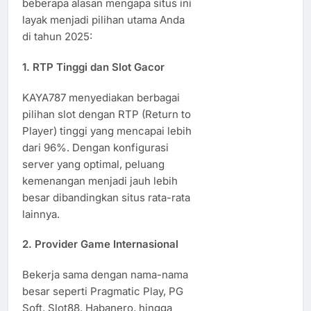
beberapa alasan mengapa situs ini
layak menjadi pilihan utama Anda
di tahun 2025:
1.
RTP Tinggi dan Slot Gacor
KAYA787 menyediakan berbagai
pilihan slot dengan RTP (Return to
Player) tinggi yang mencapai lebih
dari 96%. Dengan konfigurasi
server yang optimal, peluang
kemenangan menjadi jauh lebih
besar dibandingkan situs rata-rata
lainnya.
2.
Provider Game Internasional
Bekerja sama dengan nama-nama
besar seperti Pragmatic Play, PG
Soft, Slot88, Habanero, hingga