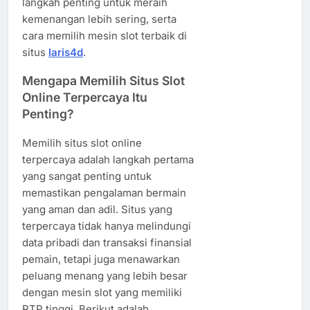
langkah penting untuk meraih
kemenangan lebih sering, serta
cara memilih mesin slot terbaik di
situs
laris4d
.
Mengapa Memilih Situs Slot
Online Terpercaya Itu
Penting?
Memilih situs slot online
terpercaya adalah langkah pertama
yang sangat penting untuk
memastikan pengalaman bermain
yang aman dan adil. Situs yang
terpercaya tidak hanya melindungi
data pribadi dan transaksi finansial
pemain, tetapi juga menawarkan
peluang menang yang lebih besar
dengan mesin slot yang memiliki
RTP tinggi. Berikut adalah