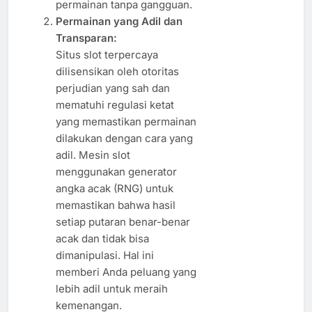
permainan tanpa gangguan.
Permainan yang Adil dan
Transparan:
Situs slot terpercaya
dilisensikan oleh otoritas
perjudian yang sah dan
mematuhi regulasi ketat
yang memastikan permainan
dilakukan dengan cara yang
adil. Mesin slot
menggunakan generator
angka acak (RNG) untuk
memastikan bahwa hasil
setiap putaran benar-benar
acak dan tidak bisa
dimanipulasi. Hal ini
memberi Anda peluang yang
lebih adil untuk meraih
kemenangan.