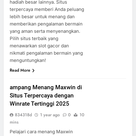
hadiah besar lainnya. Situs
terpercaya memberi Anda peluang
lebih besar untuk menang dan
memberikan pengalaman bermain
yang aman serta menyenangkan.
Pilih situs terbaik yang
menawarkan slot gacor dan
nikmati pengalaman bermain yang
menguntungkan!
Read More
ampang Menang Maxwin di
Situs Terpercaya dengan
Winrate Tertinggi 2025
834318d
1 year ago
0
10
mins
Pelajari cara menang Maxwin