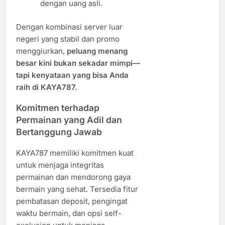
dengan uang asli.
Dengan kombinasi server luar
negeri yang stabil dan promo
menggiurkan,
peluang menang
besar kini bukan sekadar mimpi—
tapi kenyataan yang bisa Anda
raih di KAYA787.
Komitmen terhadap
Permainan yang Adil dan
Bertanggung Jawab
KAYA787 memiliki komitmen kuat
untuk menjaga integritas
permainan dan mendorong gaya
bermain yang sehat. Tersedia fitur
pembatasan deposit, pengingat
waktu bermain, dan opsi self-