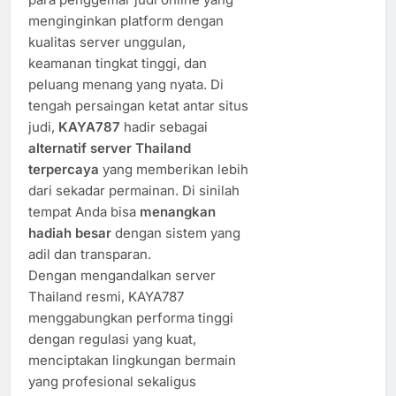
menginginkan platform dengan
kualitas server unggulan,
keamanan tingkat tinggi, dan
peluang menang yang nyata. Di
tengah persaingan ketat antar situs
judi,
KAYA787
hadir sebagai
alternatif server Thailand
terpercaya
yang memberikan lebih
dari sekadar permainan. Di sinilah
tempat Anda bisa
menangkan
hadiah besar
dengan sistem yang
adil dan transparan.
Dengan mengandalkan server
Thailand resmi, KAYA787
menggabungkan performa tinggi
dengan regulasi yang kuat,
menciptakan lingkungan bermain
yang profesional sekaligus