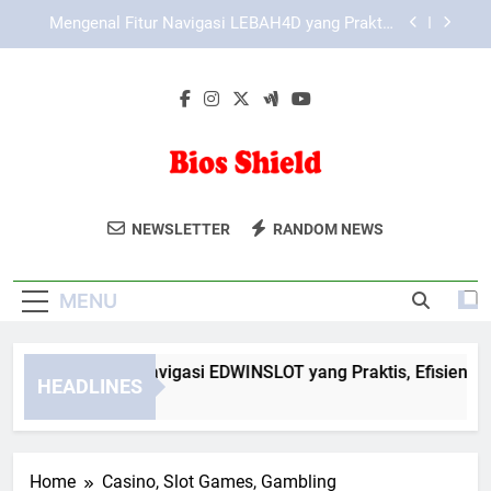
Skip
Panduan Mengakses EDWINSLOT melalui
to
Browser Desktop dan Mobile
content
Panduan Mengakses LEBAH4D melalui Browser
Desktop dan Mobile
Mengenal Fitur Navigasi EDWINSLOT yang
Praktis, Efisien, dan Mudah Dipahami
Mengenal Fitur Navigasi LEBAH4D yang Praktis
dan Efisien untuk Pengguna
Bios Shield
Lindungi Data Anda Dengan Layanan
Panduan Mengakses EDWINSLOT melalui
NEWSLETTER
RANDOM NEWS
Browser Desktop dan Mobile
Keamanan Digital Dari Bios Shield.
Panduan Mengakses LEBAH4D melalui Browser
Solusi Aman Untuk Era Digital.
Desktop dan Mobile
MENU
ngenal Fitur Navigasi EDWINSLOT yang Praktis, Efisien, dan
HEADLINES
Weeks Ago
Home
Casino, Slot Games, Gambling