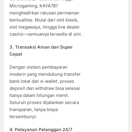
Microgaming, KAYA787
menghadirkan ratusan permainan
berkualitas. Mulai dari slot klasik,
slot megaways, hingga live dealer
casino—semuanya tersedia di sini.
3.
Transaksi Aman dan Super
Cepat
Dengan sistem pembayaran
modern yang mendukung transfer
bank lokal dan e-wallet, proses
deposit dan withdraw bisa selesai
hanya dalam hitungan menit.
Seluruh proses dijalankan secara
transparan, tanpa biaya
tersembunyi.
4.
Pelayanan Pelanggan 24/7