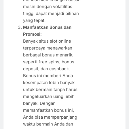
mesin dengan volatilitas
tinggi dapat menjadi pilihan
yang tepat.
Manfaatkan Bonus dan
Promosi:
Banyak situs slot online
terpercaya menawarkan
berbagai bonus menarik,
seperti free spins, bonus
deposit, dan cashback.
Bonus ini memberi Anda
kesempatan lebih banyak
untuk bermain tanpa harus
mengeluarkan uang lebih
banyak. Dengan
memanfaatkan bonus ini,
Anda bisa memperpanjang
waktu bermain Anda dan