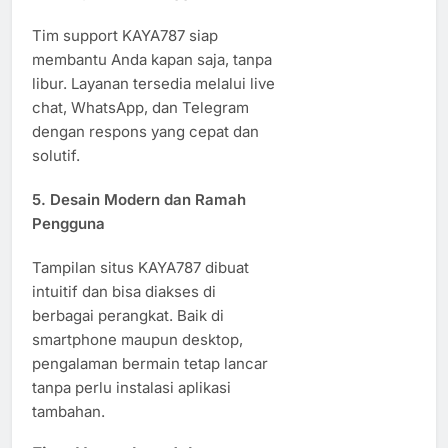
Tim support KAYA787 siap
membantu Anda kapan saja, tanpa
libur. Layanan tersedia melalui live
chat, WhatsApp, dan Telegram
dengan respons yang cepat dan
solutif.
5.
Desain Modern dan Ramah
Pengguna
Tampilan situs KAYA787 dibuat
intuitif dan bisa diakses di
berbagai perangkat. Baik di
smartphone maupun desktop,
pengalaman bermain tetap lancar
tanpa perlu instalasi aplikasi
tambahan.