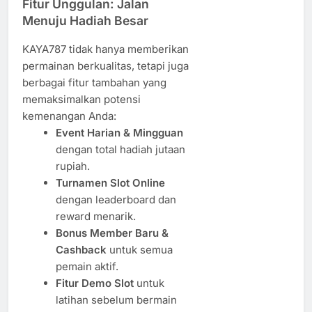
Fitur Unggulan: Jalan
Menuju Hadiah Besar
KAYA787 tidak hanya memberikan
permainan berkualitas, tetapi juga
berbagai fitur tambahan yang
memaksimalkan potensi
kemenangan Anda:
Event Harian & Mingguan
dengan total hadiah jutaan
rupiah.
Turnamen Slot Online
dengan leaderboard dan
reward menarik.
Bonus Member Baru &
Cashback
untuk semua
pemain aktif.
Fitur Demo Slot
untuk
latihan sebelum bermain