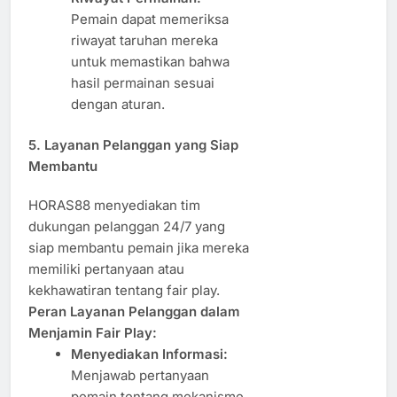
Pemain dapat memeriksa
riwayat taruhan mereka
untuk memastikan bahwa
hasil permainan sesuai
dengan aturan.
5.
Layanan Pelanggan yang Siap
Membantu
HORAS88 menyediakan tim
dukungan pelanggan 24/7 yang
siap membantu pemain jika mereka
memiliki pertanyaan atau
kekhawatiran tentang fair play.
Peran Layanan Pelanggan dalam
Menjamin Fair Play:
Menyediakan Informasi:
Menjawab pertanyaan
pemain tentang mekanisme