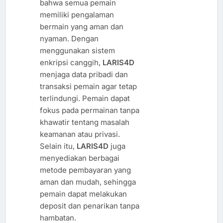
bahwa semua pemain
memiliki pengalaman
bermain yang aman dan
nyaman. Dengan
menggunakan sistem
enkripsi canggih,
LARIS4D
menjaga data pribadi dan
transaksi pemain agar tetap
terlindungi. Pemain dapat
fokus pada permainan tanpa
khawatir tentang masalah
keamanan atau privasi.
Selain itu,
LARIS4D
juga
menyediakan berbagai
metode pembayaran yang
aman dan mudah, sehingga
pemain dapat melakukan
deposit dan penarikan tanpa
hambatan.