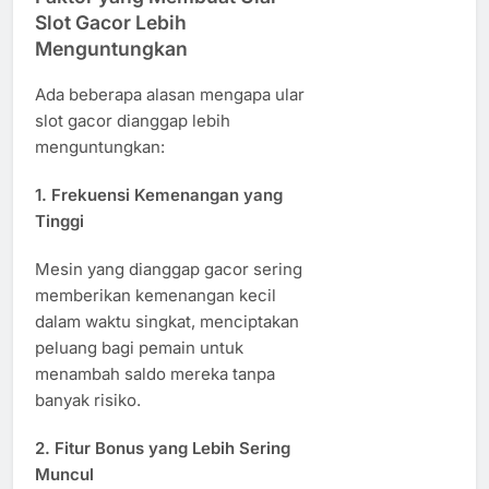
Slot Gacor Lebih
Menguntungkan
Ada beberapa alasan mengapa ular
slot gacor dianggap lebih
menguntungkan:
1.
Frekuensi Kemenangan yang
Tinggi
Mesin yang dianggap gacor sering
memberikan kemenangan kecil
dalam waktu singkat, menciptakan
peluang bagi pemain untuk
menambah saldo mereka tanpa
banyak risiko.
2.
Fitur Bonus yang Lebih Sering
Muncul