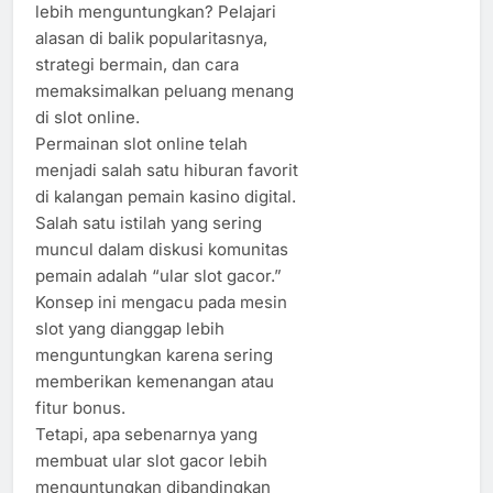
lebih menguntungkan? Pelajari
alasan di balik popularitasnya,
strategi bermain, dan cara
memaksimalkan peluang menang
di slot online.
Permainan slot online telah
menjadi salah satu hiburan favorit
di kalangan pemain kasino digital.
Salah satu istilah yang sering
muncul dalam diskusi komunitas
pemain adalah “ular slot gacor.”
Konsep ini mengacu pada mesin
slot yang dianggap lebih
menguntungkan karena sering
memberikan kemenangan atau
fitur bonus.
Tetapi, apa sebenarnya yang
membuat ular slot gacor lebih
menguntungkan dibandingkan