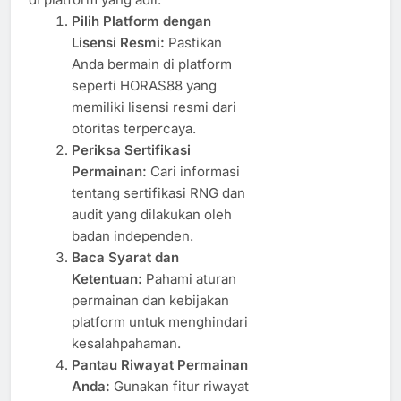
Pilih Platform dengan
Lisensi Resmi:
Pastikan
Anda bermain di platform
seperti HORAS88 yang
memiliki lisensi resmi dari
otoritas terpercaya.
Periksa Sertifikasi
Permainan:
Cari informasi
tentang sertifikasi RNG dan
audit yang dilakukan oleh
badan independen.
Baca Syarat dan
Ketentuan:
Pahami aturan
permainan dan kebijakan
platform untuk menghindari
kesalahpahaman.
Pantau Riwayat Permainan
Anda:
Gunakan fitur riwayat