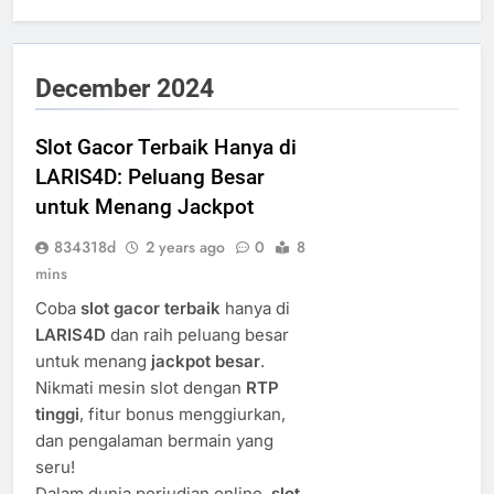
December 2024
Slot Gacor Terbaik Hanya di
LARIS4D: Peluang Besar
untuk Menang Jackpot
834318d
2 years ago
0
8
mins
Coba
slot gacor terbaik
hanya di
LARIS4D
dan raih peluang besar
untuk menang
jackpot besar
.
Nikmati mesin slot dengan
RTP
tinggi
, fitur bonus menggiurkan,
dan pengalaman bermain yang
seru!
Dalam dunia perjudian online,
slot