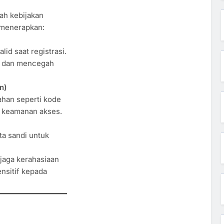
ah kebijakan
 menerapkan:
id saat registrasi.
un dan mencegah
n)
ahan seperti kode
n keamanan akses.
ta sandi untuk
jaga kerahasiaan
nsitif kepada