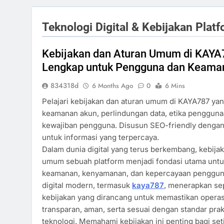
Teknologi Digital & Kebijakan Plat
Kebijakan dan Aturan Umum di KAYA
Lengkap untuk Pengguna dan Keama
834318d
6 Months Ago
0
6 Mins
Pelajari kebijakan dan aturan umum di KAYA787 y
keamanan akun, perlindungan data, etika pengguna
kewajiban pengguna. Disusun SEO-friendly dengan
untuk informasi yang terpercaya.
Dalam dunia digital yang terus berkembang, kebija
umum sebuah platform menjadi fondasi utama unt
keamanan, kenyamanan, dan kepercayaan pengguna
digital modern, termasuk
kaya787
, menerapkan se
kebijakan yang dirancang untuk memastikan operas
transparan, aman, serta sesuai dengan standar prakt
teknologi. Memahami kebijakan ini penting bagi se