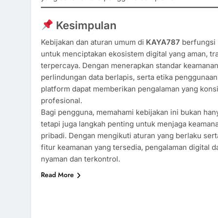
Kesimpulan
Kebijakan dan aturan umum di
KAYA787
berfungsi 
untuk menciptakan ekosistem digital yang aman, tr
terpercaya. Dengan menerapkan standar keamana
perlindungan data berlapis, serta etika penggunaan 
platform dapat memberikan pengalaman yang kons
profesional.
Bagi pengguna, memahami kebijakan ini bukan hany
tetapi juga langkah penting untuk menjaga keaman
pribadi. Dengan mengikuti aturan yang berlaku se
fitur keamanan yang tersedia, pengalaman digital da
nyaman dan terkontrol.
Read More