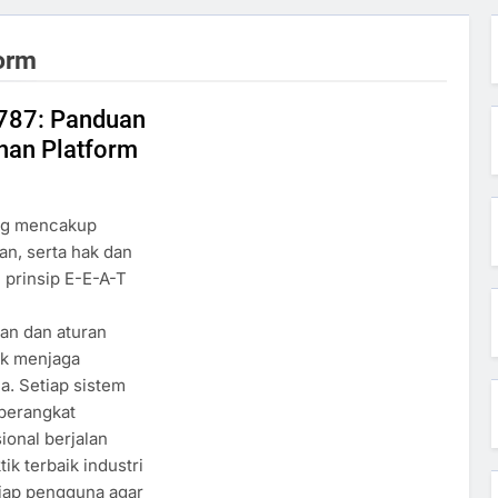
form
787: Panduan
nan Platform
ang mencakup
an, serta hak dan
 prinsip E-E-A-T
kan dan aturan
uk menjaga
. Setiap sistem
perangkat
ional berjalan
ik terbaik industri
tiap pengguna agar