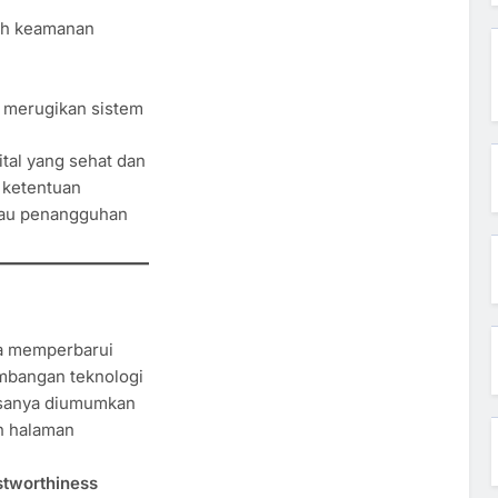
lah keamanan
g merugikan sistem
ital yang sehat dan
 ketentuan
tau penangguhan
ala memperbarui
embangan teknologi
iasanya diumumkan
n halaman
stworthiness