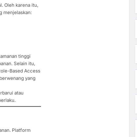
. Oleh karena itu,
g menjelaskan:
amanan tinggi
nan. Selain itu,
(Role-Based Access
k berwenang yang
rbarui atau
erlaku.
nan. Platform