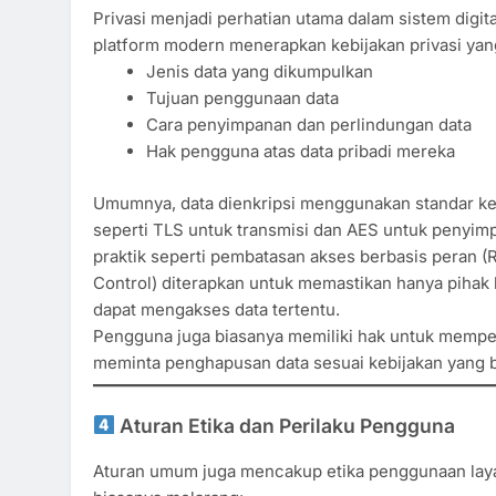
Privasi menjadi perhatian utama dalam sistem digital
platform modern menerapkan kebijakan privasi yan
Jenis data yang dikumpulkan
Tujuan penggunaan data
Cara penyimpanan dan perlindungan data
Hak pengguna atas data pribadi mereka
Umumnya, data dienkripsi menggunakan standar ke
seperti TLS untuk transmisi dan AES untuk penyimpa
praktik seperti pembatasan akses berbasis peran 
Control) diterapkan untuk memastikan hanya piha
dapat mengakses data tertentu.
Pengguna juga biasanya memiliki hak untuk mempe
meminta penghapusan data sesuai kebijakan yang b
Aturan Etika dan Perilaku Pengguna
Aturan umum juga mencakup etika penggunaan laya