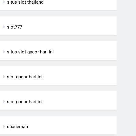
situs slot thailand
slot777
situs slot gacor hari ini
slot gacor hari ini
slot gacor hari ini
spaceman