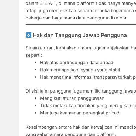
dalam E-E-A-T, di mana platform tidak hanya menye
tetapi juga menjelaskan secara terbuka bagaimana
bekerja dan bagaimana data pengguna dikelola.
Hak dan Tanggung Jawab Pengguna
Selain aturan, kebijakan umum juga menjelaskan h
seperti:
Hak atas perlindungan data pribadi
Hak mendapatkan layanan yang stabil
Hak menerima informasi transparan terkait 
Di sisi lain, pengguna juga memiliki tanggung jawab
Mengikuti aturan penggunaan
Tidak melakukan tindakan yang merugikan s
Menjaga keamanan perangkat pribadi
Keseimbangan antara hak dan kewajiban ini menci
yang sehat antara pengguna dan platform.