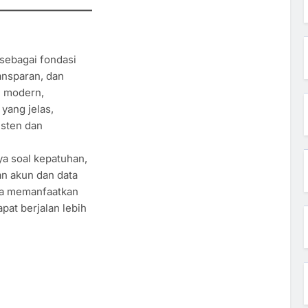
sebagai fondasi
ansparan, dan
n modern,
yang jelas,
isten dan
a soal kepatuhan,
an akun dan data
rta memanfaatkan
pat berjalan lebih