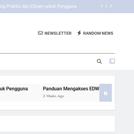
ng Praktis dan Efisien untuk Pengguna
melalui Browser Desktop dan Mobile
melalui Browser Desktop dan Mobile
NEWSLETTER
RANDOM NEWS
Praktis, Efisien, dan Mudah Dipahami
olusi Aman Untuk Era Digital.
ng Praktis dan Efisien untuk Pengguna
melalui Browser Desktop dan Mobile
melalui Browser Desktop dan Mobile
a
Panduan Mengakses EDWINSLOT melalui Browser Des
3 Weeks Ago