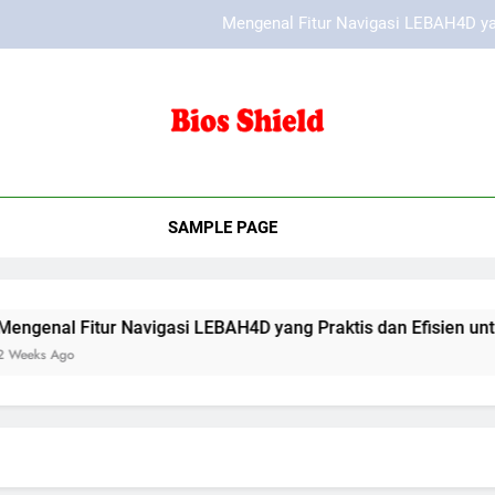
Mengenal Fitur Navigasi LEBAH4D ya
Panduan Mengakses EDWINSLOT 
Panduan Mengakses LEBAH4D 
s Shield
Mengenal Fitur Navigasi EDWINSLOT yang 
ata Anda Dengan Layanan Keamanan Digital Dari Bios Shield. S
Mengenal Fitur Navigasi LEBAH4D ya
SAMPLE PAGE
Panduan Mengakses EDWINSLOT 
Panduan Mengakses LEBAH4D 
tur Navigasi LEBAH4D yang Praktis dan Efisien untuk Penggun