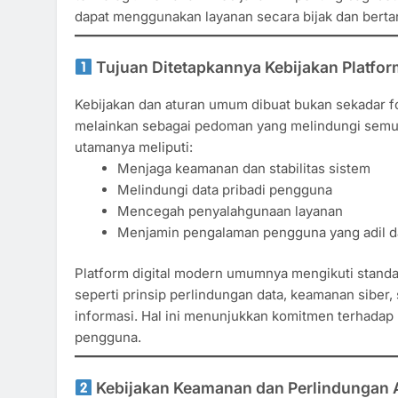
dapat menggunakan layanan secara bijak dan bert
Tujuan Ditetapkannya Kebijakan Platfor
Kebijakan dan aturan umum dibuat bukan sekadar fo
melainkan sebagai pedoman yang melindungi semua
utamanya meliputi:
Menjaga keamanan dan stabilitas sistem
Melindungi data pribadi pengguna
Mencegah penyalahgunaan layanan
Menjamin pengalaman pengguna yang adil d
Platform digital modern umumnya mengikuti standar
seperti prinsip perlindungan data, keamanan siber, 
informasi. Hal ini menunjukkan komitmen terhadap
pengguna.
Kebijakan Keamanan dan Perlindungan