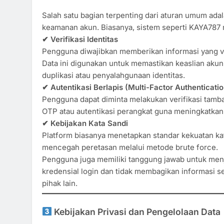
Salah satu bagian terpenting dari aturan umum adal
keamanan akun. Biasanya, sistem seperti KAYA787
✔ Verifikasi Identitas
Pengguna diwajibkan memberikan informasi yang val
Data ini digunakan untuk memastikan keaslian ak
duplikasi atau penyalahgunaan identitas.
✔ Autentikasi Berlapis (Multi-Factor Authenticatio
Pengguna dapat diminta melakukan verifikasi tamb
OTP atau autentikasi perangkat guna meningkatka
✔ Kebijakan Kata Sandi
Platform biasanya menetapkan standar kekuatan ka
mencegah peretasan melalui metode brute force.
Pengguna juga memiliki tanggung jawab untuk men
kredensial login dan tidak membagikan informasi se
pihak lain.
Kebijakan Privasi dan Pengelolaan Data