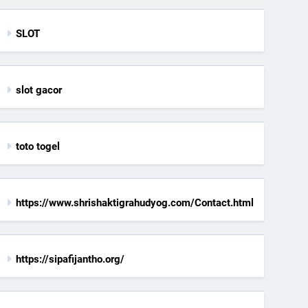
SLOT
slot gacor
toto togel
https://www.shrishaktigrahudyog.com/Contact.html
https://sipafijantho.org/