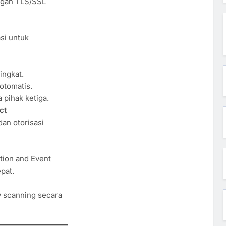
ngan TLS/SSL
si untuk
ingkat.
otomatis.
 pihak ketiga.
ct
an otorisasi
tion and Event
pat.
ty scanning secara