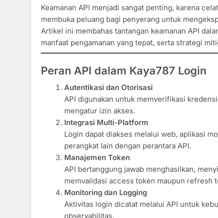
Keamanan API menjadi sangat penting, karena celah 
membuka peluang bagi penyerang untuk mengeksplo
Artikel ini membahas tantangan keamanan API dala
manfaat pengamanan yang tepat, serta strategi miti
Peran API dalam Kaya787 Login
Autentikasi dan Otorisasi
API digunakan untuk memverifikasi kredensi
mengatur izin akses.
Integrasi Multi-Platform
Login dapat diakses melalui web, aplikasi m
perangkat lain dengan perantara API.
Manajemen Token
API bertanggung jawab menghasilkan, meny
memvalidasi access token maupun refresh t
Monitoring dan Logging
Aktivitas login dicatat melalui API untuk keb
observabilitas.