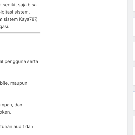
sedikit saja bisa
itasi sistem.
m sistem Kaya787,
gasi.
al pengguna serta
obile, maupun
impan, dan
oken.
utuhan audit dan