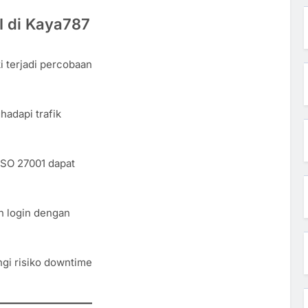
 di Kaya787
i terjadi percobaan
hadapi trafik
ISO 27001 dapat
n login dengan
gi risiko downtime