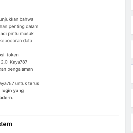
njukkan bahwa
uhan penting dalam
jadi pintu masuk
 kebocoran data
psi, token
 2.0, Kaya787
ikan pengalaman
aya787 untuk terus
r login yang
modern
.
stem