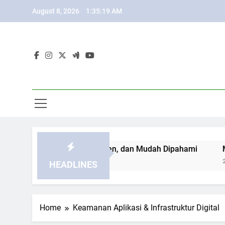
Skip
August 8, 2026
1:35:20 AM
to
content
Bio
Lindungi D
ang Praktis, Efisien, dan Mudah Dipahami
Mengenal Fit
2 Weeks Ago
HEADLINES
Home
Keamanan Aplikasi & Infrastruktur Digital