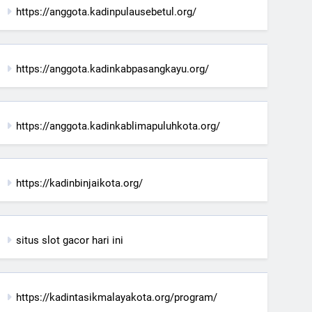
https://anggota.kadinpulausebetul.org/
https://anggota.kadinkabpasangkayu.org/
https://anggota.kadinkablimapuluhkota.org/
https://kadinbinjaikota.org/
situs slot gacor hari ini
https://kadintasikmalayakota.org/program/