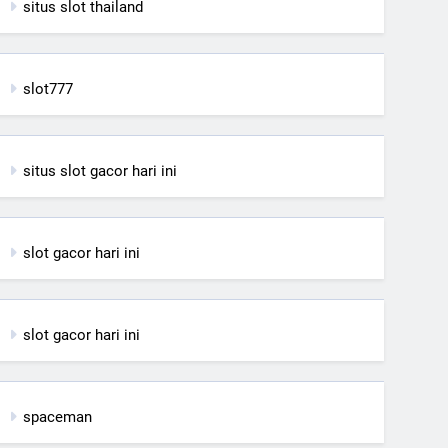
situs slot thailand
slot777
situs slot gacor hari ini
slot gacor hari ini
slot gacor hari ini
spaceman