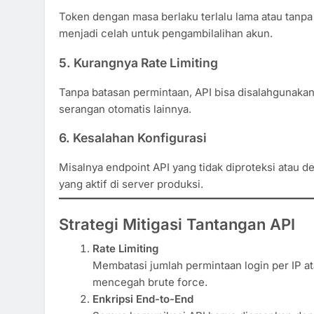
Token dengan masa berlaku terlalu lama atau tanpa 
menjadi celah untuk pengambilalihan akun.
5.
Kurangnya Rate Limiting
Tanpa batasan permintaan, API bisa disalahgunaka
serangan otomatis lainnya.
6.
Kesalahan Konfigurasi
Misalnya endpoint API yang tidak diproteksi atau 
yang aktif di server produksi.
Strategi Mitigasi Tantangan API
Rate Limiting
Membatasi jumlah permintaan login per IP a
mencegah brute force.
Enkripsi End-to-End