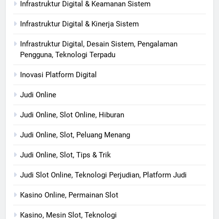
Infrastruktur Digital & Keamanan Sistem
Infrastruktur Digital & Kinerja Sistem
Infrastruktur Digital, Desain Sistem, Pengalaman
Pengguna, Teknologi Terpadu
Inovasi Platform Digital
Judi Online
Judi Online, Slot Online, Hiburan
Judi Online, Slot, Peluang Menang
Judi Online, Slot, Tips & Trik
Judi Slot Online, Teknologi Perjudian, Platform Judi
Kasino Online, Permainan Slot
Kasino, Mesin Slot, Teknologi