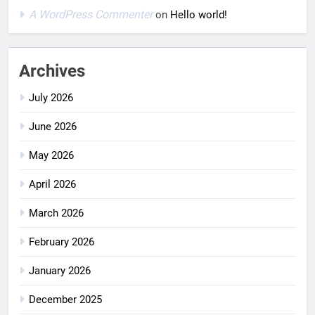
A WordPress Commenter
on
Hello world!
Archives
July 2026
June 2026
May 2026
April 2026
March 2026
February 2026
January 2026
December 2025