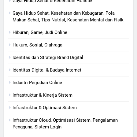
Gaya Hidup Sehat & Kesehatan Holistik
Gaya Hidup Sehat, Kesehatan dan Kebugaran, Pola
Makan Sehat, Tips Nutrisi, Kesehatan Mental dan Fisik
Hiburan, Game, Judi Online
Hukum, Sosial, Olahraga
Identitas dan Strategi Brand Digital
Identitas Digital & Budaya Internet
Industri Perjudian Online
Infrastruktur & Kinerja Sistem
Infrastruktur & Optimasi Sistem
Infrastruktur Cloud, Optimisasi Sistem, Pengalaman
Pengguna, Sistem Login