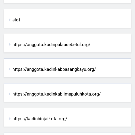
slot
https://anggota.kadinpulausebetul.org/
https://anggota.kadinkabpasangkayu.org/
https://anggota.kadinkablimapuluhkota.org/
https://kadinbinjaikota.org/