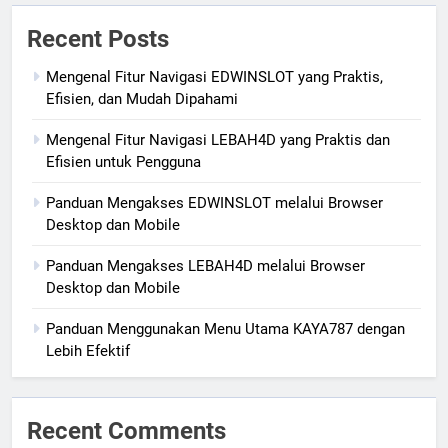
Recent Posts
Mengenal Fitur Navigasi EDWINSLOT yang Praktis,
Efisien, dan Mudah Dipahami
Mengenal Fitur Navigasi LEBAH4D yang Praktis dan
Efisien untuk Pengguna
Panduan Mengakses EDWINSLOT melalui Browser
Desktop dan Mobile
Panduan Mengakses LEBAH4D melalui Browser
Desktop dan Mobile
Panduan Menggunakan Menu Utama KAYA787 dengan
Lebih Efektif
Recent Comments