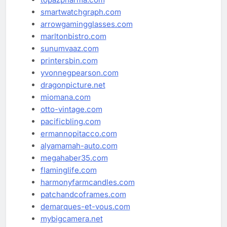
smartwatchgraph.com
arrowgamingglasses.com
marltonbistro.com
sunumvaaz.com
printersbin.com
yvonnegpearson.com
dragonpicture.net
miomana.com
otto-vintage.com
pacificbling.com
ermannopitacco.com
alyamamah-auto.com
megahaber35.com
flaminglife.com
harmonyfarmcandles.com
patchandcoframes.com
demarques-et-vous.com
mybigcamera.net