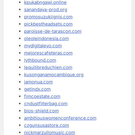
kpukabngawi.online
sanandaya-prod.org
promosuzukiignis.com
pickbestheadsets.com
paroisse-de-tarascon.com
oleoleindonesia.com
mydigitalevo.com
mejorescafeteras.com
lythbound.com
lequilibreduchien.com
kusonganamocambique.org
jamonua.com
getindx.com
fimcoestate.com
cndustfilterbag.com
bios-shield.com
ambitiouswomenconference.com
czgunsusastore.com
nickmarzullomusic.com