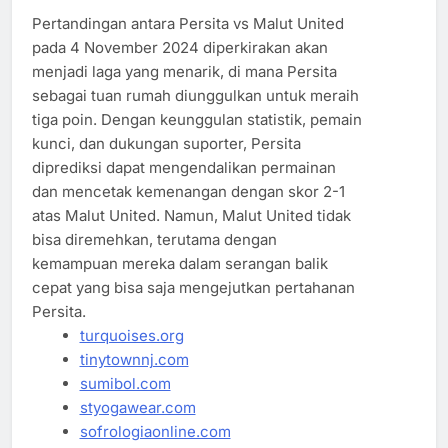
Pertandingan antara Persita vs Malut United
pada 4 November 2024 diperkirakan akan
menjadi laga yang menarik, di mana Persita
sebagai tuan rumah diunggulkan untuk meraih
tiga poin. Dengan keunggulan statistik, pemain
kunci, dan dukungan suporter, Persita
diprediksi dapat mengendalikan permainan
dan mencetak kemenangan dengan skor 2-1
atas Malut United. Namun, Malut United tidak
bisa diremehkan, terutama dengan
kemampuan mereka dalam serangan balik
cepat yang bisa saja mengejutkan pertahanan
Persita.
turquoises.org
tinytownnj.com
sumibol.com
styogawear.com
sofrologiaonline.com