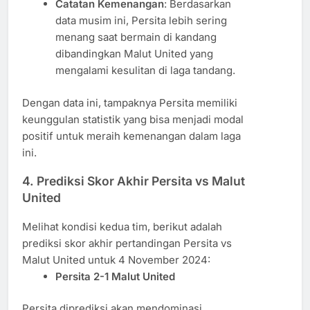
Catatan Kemenangan
: Berdasarkan
data musim ini, Persita lebih sering
menang saat bermain di kandang
dibandingkan Malut United yang
mengalami kesulitan di laga tandang.
Dengan data ini, tampaknya Persita memiliki
keunggulan statistik yang bisa menjadi modal
positif untuk meraih kemenangan dalam laga
ini.
4. Prediksi Skor Akhir Persita vs Malut
United
Melihat kondisi kedua tim, berikut adalah
prediksi skor akhir pertandingan Persita vs
Malut United untuk 4 November 2024:
Persita 2-1 Malut United
Persita diprediksi akan mendominasi