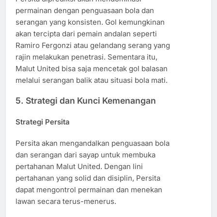
permainan dengan penguasaan bola dan
serangan yang konsisten. Gol kemungkinan
akan tercipta dari pemain andalan seperti
Ramiro Fergonzi atau gelandang serang yang
rajin melakukan penetrasi. Sementara itu,
Malut United bisa saja mencetak gol balasan
melalui serangan balik atau situasi bola mati.
5. Strategi dan Kunci Kemenangan
Strategi Persita
Persita akan mengandalkan penguasaan bola
dan serangan dari sayap untuk membuka
pertahanan Malut United. Dengan lini
pertahanan yang solid dan disiplin, Persita
dapat mengontrol permainan dan menekan
lawan secara terus-menerus.