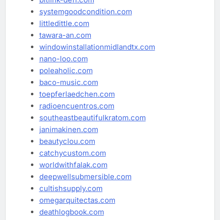
systemgoodcondition.com
littledittle.com
tawara-an.com
windowinstallationmidlandtx.com
nano-loo.com
poleaholic.com
baco-music.com
toepferlaedchen.com
radioencuentros.com
southeastbeautifulkratom.com
janimakinen.com
beautyclou.com
catchycustom.com
worldwithfalak.com
deepwellsubmersible.com
cultishsupply.com
omegarquitectas.com
deathlogbook.com