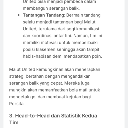
United bisa menjadi pembeda dalam
membangun serangan balik.
Tantangan Tandang
: Bermain tandang
selalu menjadi tantangan bagi Malut
United, terutama dari segi komunikasi
dan koordinasi antar lini. Namun, tim ini
memiliki motivasi untuk memperbaiki
posisi klasemen sehingga akan tampil
habis-habisan demi mendapatkan poin.
Malut United kemungkinan akan menerapkan
strategi bertahan dengan mengandalkan
serangan balik yang cepat. Mereka juga
mungkin akan memanfaatkan bola mati untuk
mencetak gol dan membuat kejutan bagi
Persita.
3. Head-to-Head dan Statistik Kedua
Tim