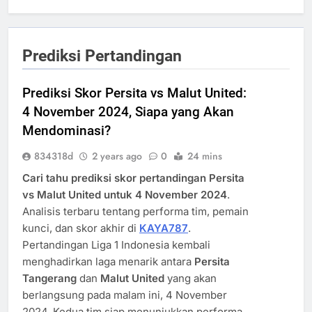
Prediksi Pertandingan
Prediksi Skor Persita vs Malut United:
4 November 2024, Siapa yang Akan
Mendominasi?
834318d
2 years ago
0
24 mins
Cari tahu prediksi skor pertandingan Persita
vs Malut United untuk 4 November 2024
.
Analisis terbaru tentang performa tim, pemain
kunci, dan skor akhir di
KAYA787
.
Pertandingan Liga 1 Indonesia kembali
menghadirkan laga menarik antara
Persita
Tangerang
dan
Malut United
yang akan
berlangsung pada malam ini, 4 November
2024. Kedua tim siap menunjukkan performa