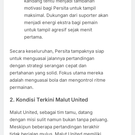
kandang tentu menjadi tambahan
motivasi bagi Persita untuk tampil
maksimal. Dukungan dari suporter akan
menjadi energi ekstra bagi pemain
untuk tampil agresif sejak menit
pertama.
Secara keseluruhan, Persita tampaknya siap
untuk menguasai jalannya pertandingan
dengan strategi serangan cepat dan
pertahanan yang solid. Fokus utama mereka
adalah menguasai bola dan mengontrol ritme
permainan.
2. Kondisi Terkini Malut United
Malut United, sebagai tim tamu, datang
dengan misi sulit namun bukan tanpa peluang.
Meskipun beberapa pertandingan terakhir
tidak berjalan mulus, Malut United memiliki