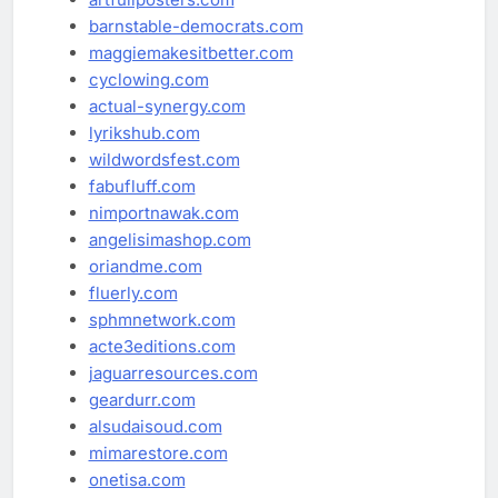
barnstable-democrats.com
maggiemakesitbetter.com
cyclowing.com
actual-synergy.com
lyrikshub.com
wildwordsfest.com
fabufluff.com
nimportnawak.com
angelisimashop.com
oriandme.com
fluerly.com
sphmnetwork.com
acte3editions.com
jaguarresources.com
geardurr.com
alsudaisoud.com
mimarestore.com
onetisa.com