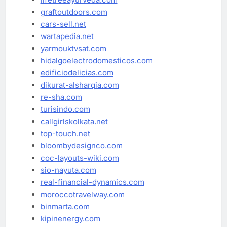
graftoutdoors.com
cars-sell.net
wartapedia.net
yarmouktvsat.com
hidalgoelectrodomesticos.com
edificiodelicias.com
dikurat-alsharqia.com
re-sha.com
turisindo.com
callgirlskolkata.net
top-touch.net
bloombydesignco.com
coc-layouts-wiki.com
sio-nayuta.com
real-financial-dynamics.com
moroccotravelway.com
binmarta.com
kipinenergy.com