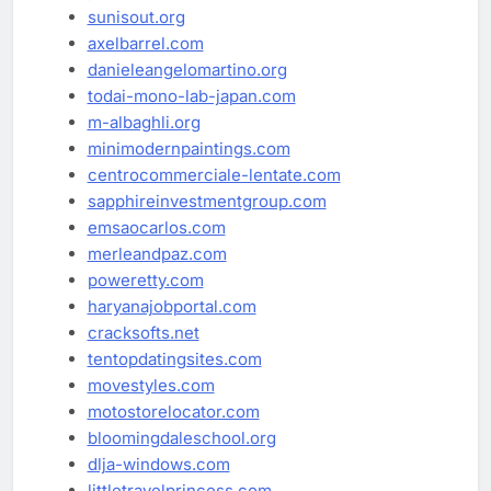
sunisout.org
axelbarrel.com
danieleangelomartino.org
todai-mono-lab-japan.com
m-albaghli.org
minimodernpaintings.com
centrocommerciale-lentate.com
sapphireinvestmentgroup.com
emsaocarlos.com
merleandpaz.com
poweretty.com
haryanajobportal.com
cracksofts.net
tentopdatingsites.com
movestyles.com
motostorelocator.com
bloomingdaleschool.org
dlja-windows.com
littletravelprincess.com