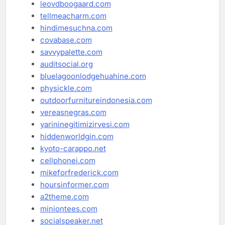
leovdboogaard.com
tellmeacharm.com
hindimesuchna.com
covabase.com
savvypalette.com
auditsocial.org
bluelagoonlodgehuahine.com
physickle.com
outdoorfurnitureindonesia.com
vereasnegras.com
yarininegitimizirvesi.com
hiddenworldgin.com
kyoto-carappo.net
cellphonei.com
mikeforfrederick.com
hoursinformer.com
a2theme.com
miniontees.com
socialspeaker.net