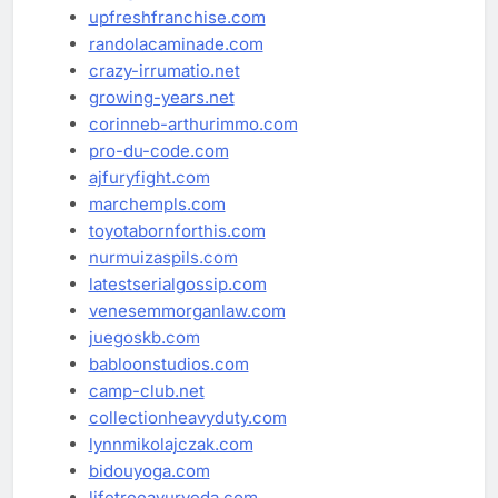
upfreshfranchise.com
randolacaminade.com
crazy-irrumatio.net
growing-years.net
corinneb-arthurimmo.com
pro-du-code.com
ajfuryfight.com
marchempls.com
toyotabornforthis.com
nurmuizaspils.com
latestserialgossip.com
venesemmorganlaw.com
juegoskb.com
babloonstudios.com
camp-club.net
collectionheavyduty.com
lynnmikolajczak.com
bidouyoga.com
lifetreeayurveda.com