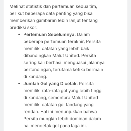
Melihat statistik dan pertemuan kedua tim,
berikut beberapa data penting yang bisa
memberikan gambaran lebih lanjut tentang
prediksi skor:
Pertemuan Sebelumnya
: Dalam
beberapa pertemuan terakhir, Persita
memiliki catatan yang lebih baik
dibandingkan Malut United. Persita
sering kali berhasil menguasai jalannya
pertandingan, terutama ketika bermain
di kandang.
Jumlah Gol yang Dicetak
: Persita
memiliki rata-rata gol yang lebih tinggi
di kandang, sementara Malut United
memiliki catatan gol tandang yang
rendah. Hal ini menunjukkan bahwa
Persita mungkin lebih dominan dalam
hal mencetak gol pada laga ini.