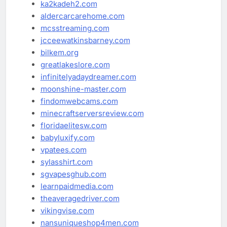
ka2kadeh2.com
aldercarcarehome.com
mcsstreaming.com
jcceewatkinsbarney.com
bilkem.org
greatlakeslore.com
infinitelyadaydreamer.com
moonshine-master.com
findomwebcams.com
minecraftserversreview.com
floridaelitesw.com
babyluxify.com
vpatees.com
sylasshirt.com
sgvapesghub.com
learnpaidmedia.com
theaveragedriver.com
vikingvise.com
nansuniqueshop4men.com