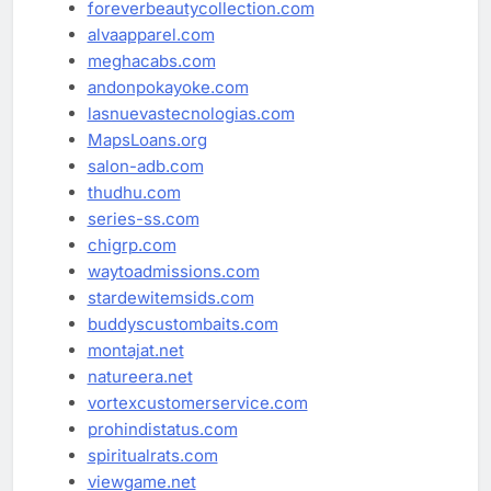
foreverbeautycollection.com
alvaapparel.com
meghacabs.com
andonpokayoke.com
lasnuevastecnologias.com
MapsLoans.org
salon-adb.com
thudhu.com
series-ss.com
chigrp.com
waytoadmissions.com
stardewitemsids.com
buddyscustombaits.com
montajat.net
natureera.net
vortexcustomerservice.com
prohindistatus.com
spiritualrats.com
viewgame.net