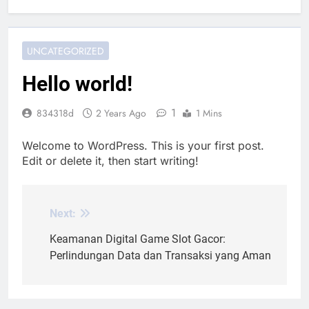
UNCATEGORIZED
Hello world!
1
834318d
2 Years Ago
1 Mins
Welcome to WordPress. This is your first post.
Edit or delete it, then start writing!
Next:
Post
navigation
Keamanan Digital Game Slot Gacor:
Perlindungan Data dan Transaksi yang Aman