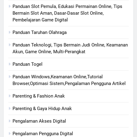
Panduan Slot Pemula, Edukasi Permainan Online, Tips
Bermain Slot Aman, Dasar-Dasar Slot Online,
Pembelajaran Game Digital
Panduan Taruhan Olahraga
Panduan Teknologi, Tips Bermain Judi Online, Keamanan
Akun, Game Online, Multi-Perangkat
Panduan Togel
Panduan Windows,Keamanan Online,Tutorial
Browser,Optimasi Sistem,Pengalaman Pengguna Artikel
Parenting & Fashion Anak
Parenting & Gaya Hidup Anak
Pengalaman Akses Digital
Pengalaman Pengguna Digital