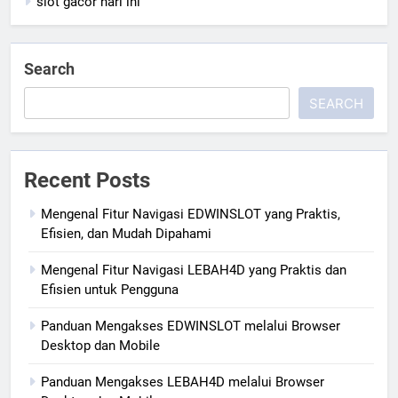
slot gacor hari ini
Search
SEARCH
Recent Posts
Mengenal Fitur Navigasi EDWINSLOT yang Praktis,
Efisien, dan Mudah Dipahami
Mengenal Fitur Navigasi LEBAH4D yang Praktis dan
Efisien untuk Pengguna
Panduan Mengakses EDWINSLOT melalui Browser
Desktop dan Mobile
Panduan Mengakses LEBAH4D melalui Browser