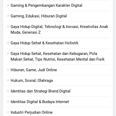
Gaming & Pengembangan Karakter Digital
Gaming, Edukasi, Hiburan Digital
Gaya Hidup Digital, Teknologi & Inovasi, Kreativitas Anak
Muda, Generasi Z
Gaya Hidup Sehat & Kesehatan Holistik
Gaya Hidup Sehat, Kesehatan dan Kebugaran, Pola
Makan Sehat, Tips Nutrisi, Kesehatan Mental dan Fisik
Hiburan, Game, Judi Online
Hukum, Sosial, Olahraga
Identitas dan Strategi Brand Digital
Identitas Digital & Budaya Internet
Industri Perjudian Online