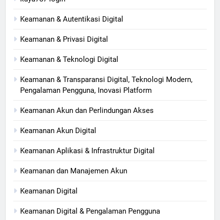
Keamanan & Autentikasi Digital
Keamanan & Privasi Digital
Keamanan & Teknologi Digital
Keamanan & Transparansi Digital, Teknologi Modern,
Pengalaman Pengguna, Inovasi Platform
Keamanan Akun dan Perlindungan Akses
Keamanan Akun Digital
Keamanan Aplikasi & Infrastruktur Digital
Keamanan dan Manajemen Akun
Keamanan Digital
Keamanan Digital & Pengalaman Pengguna