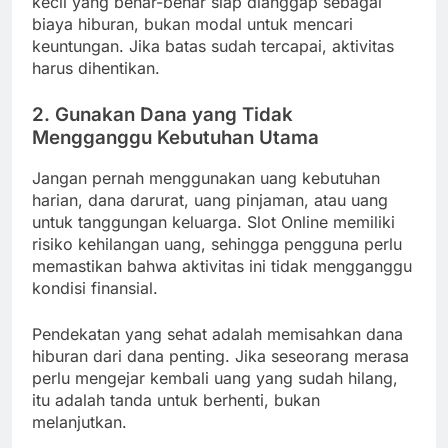
kecil yang benar-benar siap dianggap sebagai
biaya hiburan, bukan modal untuk mencari
keuntungan. Jika batas sudah tercapai, aktivitas
harus dihentikan.
2. Gunakan Dana yang Tidak
Mengganggu Kebutuhan Utama
Jangan pernah menggunakan uang kebutuhan
harian, dana darurat, uang pinjaman, atau uang
untuk tanggungan keluarga. Slot Online memiliki
risiko kehilangan uang, sehingga pengguna perlu
memastikan bahwa aktivitas ini tidak mengganggu
kondisi finansial.
Pendekatan yang sehat adalah memisahkan dana
hiburan dari dana penting. Jika seseorang merasa
perlu mengejar kembali uang yang sudah hilang,
itu adalah tanda untuk berhenti, bukan
melanjutkan.