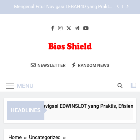
Skip
Panduan Mengakses EDWINSLOT melalui
to
Browser Desktop dan Mobile
content
Panduan Mengakses LEBAH4D melalui Browser
Desktop dan Mobile
Mengenal Fitur Navigasi EDWINSLOT yang
Praktis, Efisien, dan Mudah Dipahami
Mengenal Fitur Navigasi LEBAH4D yang Praktis
dan Efisien untuk Pengguna
Bios Shield
Lindungi Data Anda Dengan Layanan
Panduan Mengakses EDWINSLOT melalui
NEWSLETTER
RANDOM NEWS
Browser Desktop dan Mobile
Keamanan Digital Dari Bios Shield.
Panduan Mengakses LEBAH4D melalui Browser
Solusi Aman Untuk Era Digital.
Desktop dan Mobile
MENU
ngenal Fitur Navigasi EDWINSLOT yang Praktis, Efisien, dan
HEADLINES
Weeks Ago
Home
Uncategorized