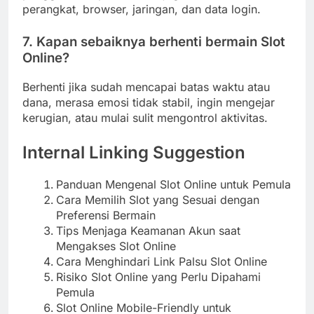
perangkat, browser, jaringan, dan data login.
7. Kapan sebaiknya berhenti bermain Slot
Online?
Berhenti jika sudah mencapai batas waktu atau
dana, merasa emosi tidak stabil, ingin mengejar
kerugian, atau mulai sulit mengontrol aktivitas.
Internal Linking Suggestion
Panduan Mengenal Slot Online untuk Pemula
Cara Memilih Slot yang Sesuai dengan
Preferensi Bermain
Tips Menjaga Keamanan Akun saat
Mengakses Slot Online
Cara Menghindari Link Palsu Slot Online
Risiko Slot Online yang Perlu Dipahami
Pemula
Slot Online Mobile-Friendly untuk