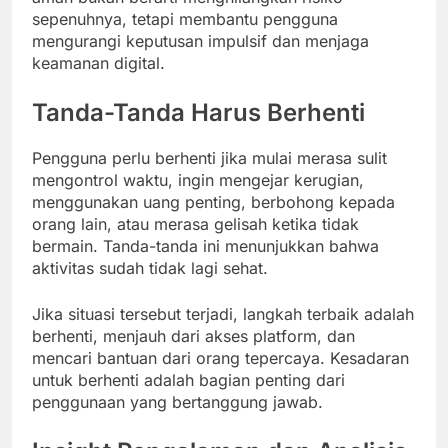
sepenuhnya, tetapi membantu pengguna
mengurangi keputusan impulsif dan menjaga
keamanan digital.
Tanda-Tanda Harus Berhenti
Pengguna perlu berhenti jika mulai merasa sulit
mengontrol waktu, ingin mengejar kerugian,
menggunakan uang penting, berbohong kepada
orang lain, atau merasa gelisah ketika tidak
bermain. Tanda-tanda ini menunjukkan bahwa
aktivitas sudah tidak lagi sehat.
Jika situasi tersebut terjadi, langkah terbaik adalah
berhenti, menjauh dari akses platform, dan
mencari bantuan dari orang tepercaya. Kesadaran
untuk berhenti adalah bagian penting dari
penggunaan yang bertanggung jawab.