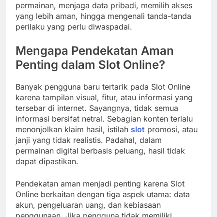
permainan, menjaga data pribadi, memilih akses
yang lebih aman, hingga mengenali tanda-tanda
perilaku yang perlu diwaspadai.
Mengapa Pendekatan Aman
Penting dalam Slot Online?
Banyak pengguna baru tertarik pada Slot Online
karena tampilan visual, fitur, atau informasi yang
tersebar di internet. Sayangnya, tidak semua
informasi bersifat netral. Sebagian konten terlalu
menonjolkan klaim hasil, istilah
slot
promosi, atau
janji yang tidak realistis. Padahal, dalam
permainan digital berbasis peluang, hasil tidak
dapat dipastikan.
Pendekatan aman menjadi penting karena Slot
Online berkaitan dengan tiga aspek utama: data
akun, pengeluaran uang, dan kebiasaan
penggunaan. Jika pengguna tidak memiliki