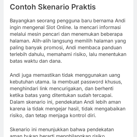
Contoh Skenario Praktis
Bayangkan seorang pengguna baru bernama Andi
ingin mengenal Slot Online. Ia mencari informasi
melalui mesin pencari dan menemukan beberapa
halaman. Alih-alih langsung memilih halaman yang
paling banyak promosi, Andi membaca panduan
terlebih dahulu, memahami risiko, lalu menentukan
batas waktu dan dana.
Andi juga memastikan tidak menggunakan uang
kebutuhan utama. Ia membuat password khusus,
menghindari link mencurigakan, dan berhenti
ketika batas yang ditentukan sudah tercapai.
Dalam skenario ini, pendekatan Andi lebih aman
karena ia tidak mengejar hasil, tidak mengabaikan
risiko, dan tetap menjaga kontrol diri.
Skenario ini menunjukkan bahwa pendekatan
aman bukan berarti menghilangkan risiko