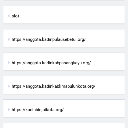
slot
https://anggota.kadinpulausebetul.org/
https://anggota.kadinkabpasangkayu.org/
https://anggota.kadinkablimapuluhkota.org/
https://kadinbinjaikota.org/