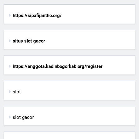
https://sipafijantho.org/
situs slot gacor
https://anggota.kadinbogorkab.org/register
slot
slot gacor