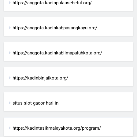
https://anggota.kadinpulausebetul.org/
https://anggota.kadinkabpasangkayu.org/
https://anggota.kadinkablimapuluhkota.org/
https://kadinbinjaikota.org/
situs slot gacor hari ini
https://kadintasikmalayakota.org/program/