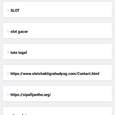
SLOT
slot gacor
toto togel
https://www.shrishaktigrahudyog.com/Contact.html
https://sipafijantho.org/