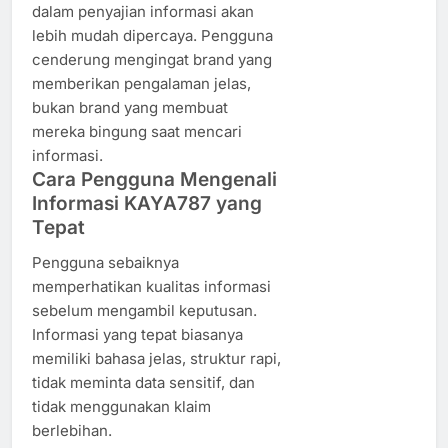
dalam penyajian informasi akan
lebih mudah dipercaya. Pengguna
cenderung mengingat brand yang
memberikan pengalaman jelas,
bukan brand yang membuat
mereka bingung saat mencari
informasi.
Cara Pengguna Mengenali
Informasi KAYA787 yang
Tepat
Pengguna sebaiknya
memperhatikan kualitas informasi
sebelum mengambil keputusan.
Informasi yang tepat biasanya
memiliki bahasa jelas, struktur rapi,
tidak meminta data sensitif, dan
tidak menggunakan klaim
berlebihan.