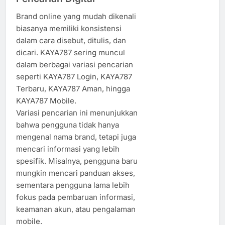
Brand online yang mudah dikenali
biasanya memiliki konsistensi
dalam cara disebut, ditulis, dan
dicari. KAYA787 sering muncul
dalam berbagai variasi pencarian
seperti KAYA787 Login, KAYA787
Terbaru, KAYA787 Aman, hingga
KAYA787 Mobile.
Variasi pencarian ini menunjukkan
bahwa pengguna tidak hanya
mengenal nama brand, tetapi juga
mencari informasi yang lebih
spesifik. Misalnya, pengguna baru
mungkin mencari panduan akses,
sementara pengguna lama lebih
fokus pada pembaruan informasi,
keamanan akun, atau pengalaman
mobile.