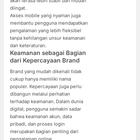
akan terasa lebih stabil dan mudah
diingat.
Akses mobile yang nyaman juga
membantu pengguna mendapatkan
pengalaman yang lebih fleksibel
tanpa kehilangan unsur keamanan
dan keteraturan.
Keamanan sebagai Bagian
dari Kepercayaan Brand
Brand yang mudah dikenali tidak
cukup hanya memiliki nama
populer. Kepercayaan juga perlu
dibangun melalui perhatian
terhadap keamanan. Dalam dunia
digital, pengguna semakin sadar
bahwa keamanan akun, data
pribadi, dan proses login
merupakan bagian penting dari
pengalaman online.