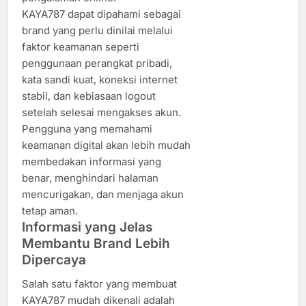
KAYA787 dapat dipahami sebagai
brand yang perlu dinilai melalui
faktor keamanan seperti
penggunaan perangkat pribadi,
kata sandi kuat, koneksi internet
stabil, dan kebiasaan logout
setelah selesai mengakses akun.
Pengguna yang memahami
keamanan digital akan lebih mudah
membedakan informasi yang
benar, menghindari halaman
mencurigakan, dan menjaga akun
tetap aman.
Informasi yang Jelas
Membantu Brand Lebih
Dipercaya
Salah satu faktor yang membuat
KAYA787 mudah dikenali adalah