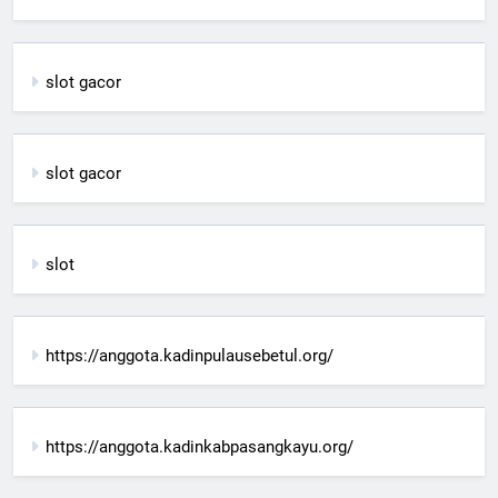
slot gacor
slot gacor
slot
https://anggota.kadinpulausebetul.org/
https://anggota.kadinkabpasangkayu.org/