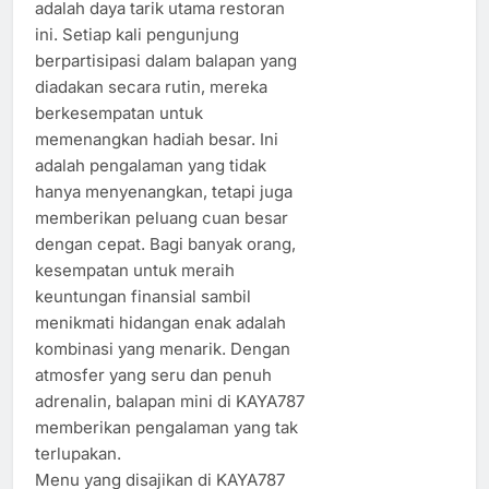
adalah daya tarik utama restoran
ini. Setiap kali pengunjung
berpartisipasi dalam balapan yang
diadakan secara rutin, mereka
berkesempatan untuk
memenangkan hadiah besar. Ini
adalah pengalaman yang tidak
hanya menyenangkan, tetapi juga
memberikan peluang cuan besar
dengan cepat. Bagi banyak orang,
kesempatan untuk meraih
keuntungan finansial sambil
menikmati hidangan enak adalah
kombinasi yang menarik. Dengan
atmosfer yang seru dan penuh
adrenalin, balapan mini di KAYA787
memberikan pengalaman yang tak
terlupakan.
Menu yang disajikan di KAYA787