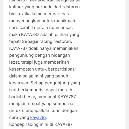
kuliner yang berbeda dari restoran
biasa. Jika kamu mencari cara
menyenangkan untuk menikmati
sore sambil meraih cuan besar,
maka KAYA787 adalah pilihan yang
tepat! Sebagai racing restoran,
KAYA787 tidak hanya memanjakan
pengunjung dengan hidangan
lezat, tetapi juga memberikan
kesempatan untuk berpartisipasi
dalam balap mini yang penuh
keseruan. Setiap pengunjung yang
ikut berkompetisi dapat meraih
hadiah besar, membuat KAYA787
menjadi tempat yang sempurna
untuk mendapatkan cuan dengan
cara yang
kaya787
.
Konsep racing mini di KAYA787