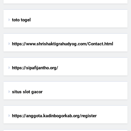
toto togel
https://www.shrishaktigrahudyog.com/Contact.html
https://sipafijantho.org/
situs slot gacor
https://anggota.kadinbogorkab.org/register