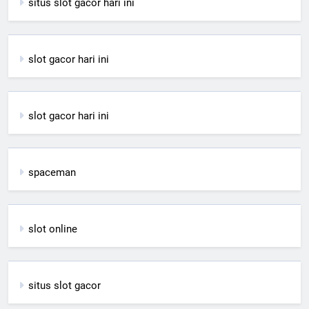
situs slot gacor hari ini
slot gacor hari ini
slot gacor hari ini
spaceman
slot online
situs slot gacor