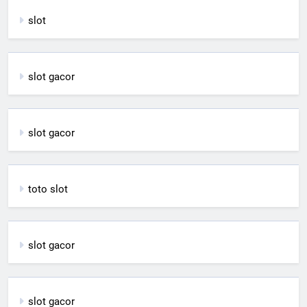
slot
slot gacor
slot gacor
toto slot
slot gacor
slot gacor