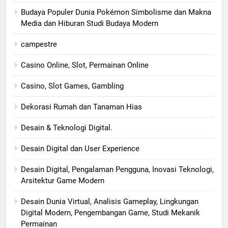
Budaya Populer Dunia Pokémon Simbolisme dan Makna
Media dan Hiburan Studi Budaya Modern
campestre
Casino Online, Slot, Permainan Online
Casino, Slot Games, Gambling
Dekorasi Rumah dan Tanaman Hias
Desain & Teknologi Digital.
Desain Digital dan User Experience
Desain Digital, Pengalaman Pengguna, Inovasi Teknologi,
Arsitektur Game Modern
Desain Dunia Virtual, Analisis Gameplay, Lingkungan
Digital Modern, Pengembangan Game, Studi Mekanik
Permainan