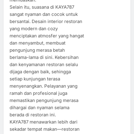
Selain itu, suasana di KAYA787
sangat nyaman dan cocok untuk
bersantai. Desain interior restoran
yang modern dan cozy
menciptakan atmosfer yang hangat
dan menyambut, membuat
pengunjung merasa betah
berlama-lama di sini. Kebersihan
dan kenyamanan restoran selalu
dijaga dengan baik, sehingga
setiap kunjungan terasa
menyenangkan. Pelayanan yang
ramah dan profesional juga
memastikan pengunjung merasa
dihargai dan nyaman selama
berada di restoran ini.
KAYA787 menawarkan lebih dari
sekadar tempat makan—restoran