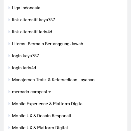
Liga Indonesia
link alternatif kaya787
link alternatif laris4d
Literasi Bermain Bertanggung Jawab
login kaya787
login laris4d
Manajemen Trafik & Ketersediaan Layanan
mercado campestre
Mobile Experience & Platform Digital
Mobile UX & Desain Responsif
Mobile UX & Platform Digital