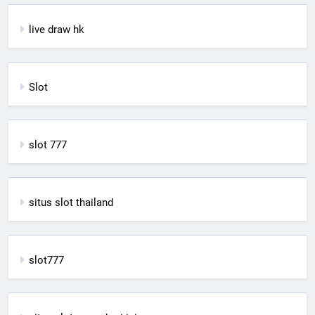
live draw hk
Slot
slot 777
situs slot thailand
slot777