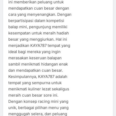
ini memberikan peluang untuk
mendapatkan cuan besar dengan
cara yang menyenangkan. Dengan
berpartisipasi dalam kompetisi
balap mini, pengunjung memiliki
kesempatan untuk meraih hadiah
besar yang menggiurkan. Hal ini
menjadikan KAYA787 tempat yang
ideal bagi mereka yang ingin
merasakan keseruan balapan
sambil menikmati hidangan enak
dan mendapatkan cuan besar.
Kesimpulannya, KAYA787 adalah
tempat yang sempurna untuk
menikmati kuliner lezat sekaligus
meraih cuan besar sore ini.
Dengan konsep racing mini yang
unik, berbagai pilihan menu yang
menggugah selera, dan peluang