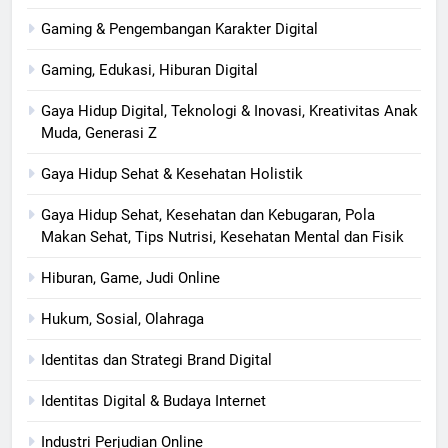
Gaming & Pengembangan Karakter Digital
Gaming, Edukasi, Hiburan Digital
Gaya Hidup Digital, Teknologi & Inovasi, Kreativitas Anak
Muda, Generasi Z
Gaya Hidup Sehat & Kesehatan Holistik
Gaya Hidup Sehat, Kesehatan dan Kebugaran, Pola
Makan Sehat, Tips Nutrisi, Kesehatan Mental dan Fisik
Hiburan, Game, Judi Online
Hukum, Sosial, Olahraga
Identitas dan Strategi Brand Digital
Identitas Digital & Budaya Internet
Industri Perjudian Online