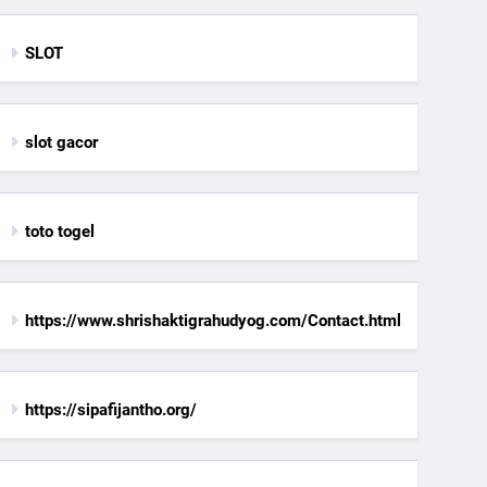
SLOT
slot gacor
toto togel
https://www.shrishaktigrahudyog.com/Contact.html
https://sipafijantho.org/