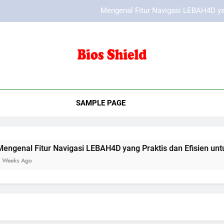
Mengenal Fitur Navigasi LEBAH4D ya
Panduan Mengakses EDWINSLOT 
Panduan Mengakses LEBAH4D 
s Shield
Mengenal Fitur Navigasi EDWINSLOT yang 
ata Anda Dengan Layanan Keamanan Digital Dari Bios Shield. S
Mengenal Fitur Navigasi LEBAH4D ya
SAMPLE PAGE
Panduan Mengakses EDWINSLOT 
Panduan Mengakses LEBAH4D 
ur Navigasi LEBAH4D yang Praktis dan Efisien untuk Penggun