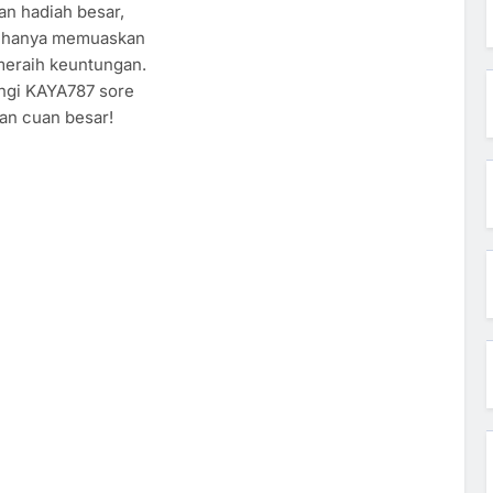
n hadiah besar,
k hanya memuaskan
meraih keuntungan.
ngi KAYA787 sore
an cuan besar!