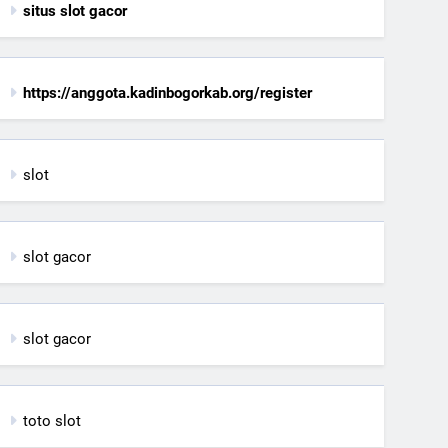
situs slot gacor
https://anggota.kadinbogorkab.org/register
slot
slot gacor
slot gacor
toto slot