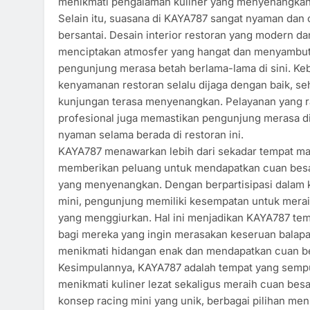
menikmati pengalaman kuliner yang menyenangka
Selain itu, suasana di KAYA787 sangat nyaman dan
bersantai. Desain interior restoran yang modern d
menciptakan atmosfer yang hangat dan menyambu
pengunjung merasa betah berlama-lama di sini. Ke
kenyamanan restoran selalu dijaga dengan baik, se
kunjungan terasa menyenangkan. Pelayanan yang 
profesional juga memastikan pengunjung merasa d
nyaman selama berada di restoran ini.
KAYA787 menawarkan lebih dari sekadar tempat ma
memberikan peluang untuk mendapatkan cuan bes
yang menyenangkan. Dengan berpartisipasi dalam 
mini, pengunjung memiliki kesempatan untuk merai
yang menggiurkan. Hal ini menjadikan KAYA787 tem
bagi mereka yang ingin merasakan keseruan balapa
menikmati hidangan enak dan mendapatkan cuan b
Kesimpulannya, KAYA787 adalah tempat yang semp
menikmati kuliner lezat sekaligus meraih cuan besa
konsep racing mini yang unik, berbagai pilihan me