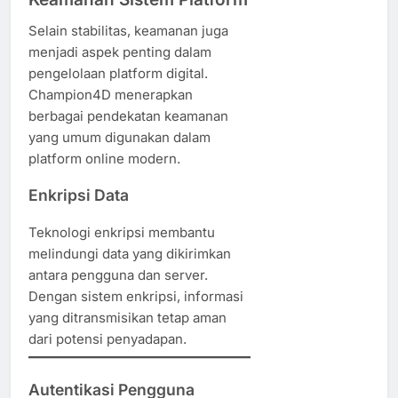
Selain stabilitas, keamanan juga
menjadi aspek penting dalam
pengelolaan platform digital.
Champion4D menerapkan
berbagai pendekatan keamanan
yang umum digunakan dalam
platform online modern.
Enkripsi Data
Teknologi enkripsi membantu
melindungi data yang dikirimkan
antara pengguna dan server.
Dengan sistem enkripsi, informasi
yang ditransmisikan tetap aman
dari potensi penyadapan.
Autentikasi Pengguna