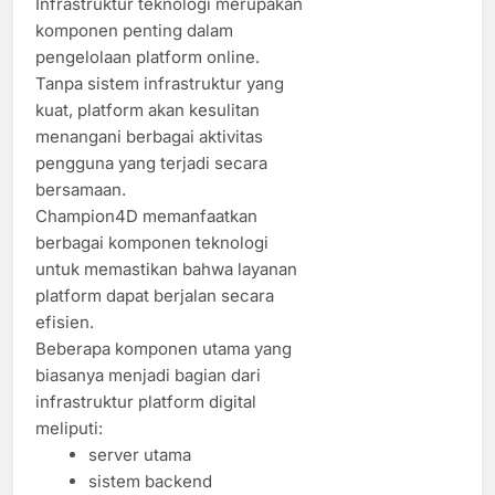
Infrastruktur teknologi merupakan
komponen penting dalam
pengelolaan platform online.
Tanpa sistem infrastruktur yang
kuat, platform akan kesulitan
menangani berbagai aktivitas
pengguna yang terjadi secara
bersamaan.
Champion4D memanfaatkan
berbagai komponen teknologi
untuk memastikan bahwa layanan
platform dapat berjalan secara
efisien.
Beberapa komponen utama yang
biasanya menjadi bagian dari
infrastruktur platform digital
meliputi:
server utama
sistem backend