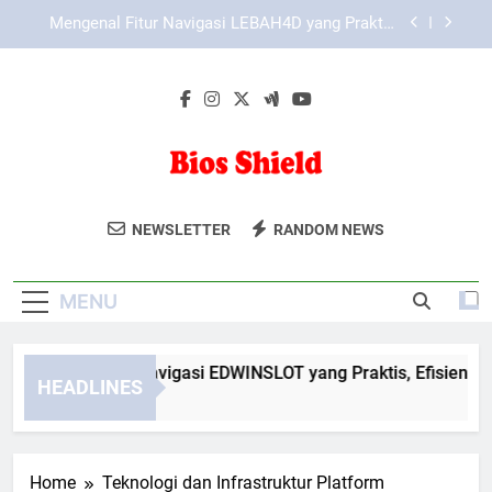
Skip
Panduan Mengakses EDWINSLOT melalui
to
Browser Desktop dan Mobile
content
Panduan Mengakses LEBAH4D melalui Browser
Desktop dan Mobile
Mengenal Fitur Navigasi EDWINSLOT yang
Praktis, Efisien, dan Mudah Dipahami
Mengenal Fitur Navigasi LEBAH4D yang Praktis
dan Efisien untuk Pengguna
Bios Shield
Lindungi Data Anda Dengan Layanan
Panduan Mengakses EDWINSLOT melalui
NEWSLETTER
RANDOM NEWS
Browser Desktop dan Mobile
Keamanan Digital Dari Bios Shield.
Panduan Mengakses LEBAH4D melalui Browser
Solusi Aman Untuk Era Digital.
Desktop dan Mobile
MENU
engenal Fitur Navigasi EDWINSLOT yang Praktis, Efisien, da
HEADLINES
 Weeks Ago
Home
Teknologi dan Infrastruktur Platform