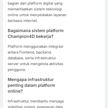
bagian dari platform digital yang
memanfaatkan sistem teknologi
online untuk menyediakan layanan
berbasis internet.
Bagaimana sistem platform
Champion4D bekerja?
Platform menggunakan integrasi
antara frontend, backend,
database, serta infrastruktur
server untuk mengelola aktivitas
pengguna.
Mengapa infrastruktur
penting dalam platform
online?
Infrastruktur membantu menjaga
stabilitas sistem, keamanan data,