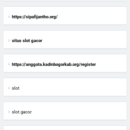
https://sipafijantho.org/
situs slot gacor
https://anggota.kadinbogorkab.org/register
slot
slot gacor