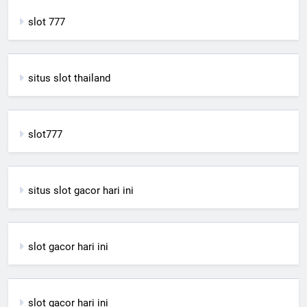
slot 777
situs slot thailand
slot777
situs slot gacor hari ini
slot gacor hari ini
slot gacor hari ini