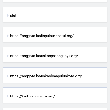
slot
https://anggota.kadinpulausebetul.org/
https://anggota.kadinkabpasangkayu.org/
https://anggota.kadinkablimapuluhkota.org/
https://kadinbinjaikota.org/