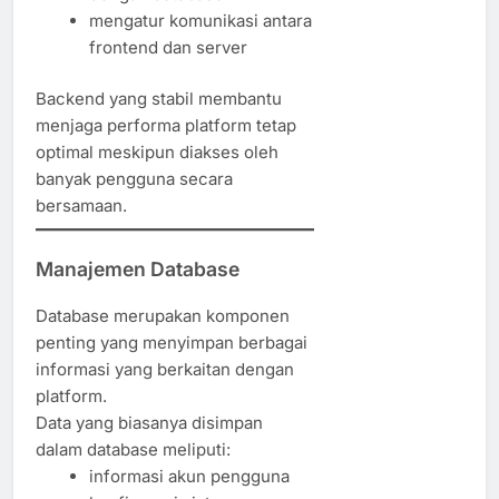
mengatur komunikasi antara
frontend dan server
Backend yang stabil membantu
menjaga performa platform tetap
optimal meskipun diakses oleh
banyak pengguna secara
bersamaan.
Manajemen Database
Database merupakan komponen
penting yang menyimpan berbagai
informasi yang berkaitan dengan
platform.
Data yang biasanya disimpan
dalam database meliputi:
informasi akun pengguna