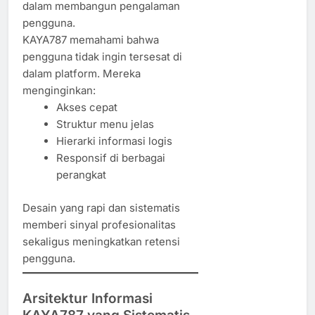
dalam membangun pengalaman
pengguna.
KAYA787 memahami bahwa
pengguna tidak ingin tersesat di
dalam platform. Mereka
menginginkan:
Akses cepat
Struktur menu jelas
Hierarki informasi logis
Responsif di berbagai
perangkat
Desain yang rapi dan sistematis
memberi sinyal profesionalitas
sekaligus meningkatkan retensi
pengguna.
Arsitektur Informasi