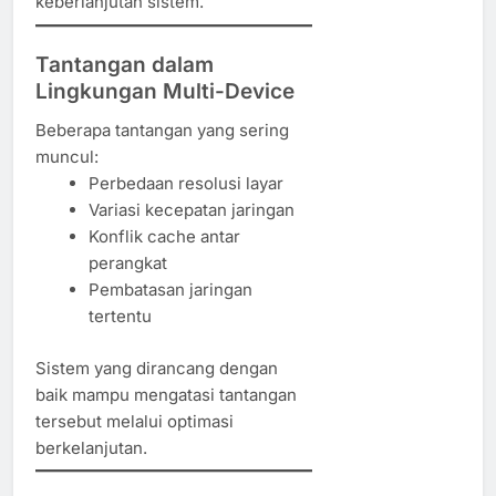
keberlanjutan sistem.
Tantangan dalam
Lingkungan Multi-Device
Beberapa tantangan yang sering
muncul:
Perbedaan resolusi layar
Variasi kecepatan jaringan
Konflik cache antar
perangkat
Pembatasan jaringan
tertentu
Sistem yang dirancang dengan
baik mampu mengatasi tantangan
tersebut melalui optimasi
berkelanjutan.