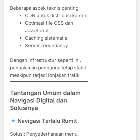
Beberapa aspek teknis penting:
CDN untuk distribusi konten
Optimasi file CSS dan
JavaScript
Caching sistematis
Server redundancy
Dengan infrastruktur seperti ini,
pengalaman pengguna tetap stabil
meskipun terjadi lonjakan trafik.
Tantangan Umum dalam
Navigasi Digital dan
Solusinya
Navigasi Terlalu Rumit
Solusi: Penyederhanaan menu.