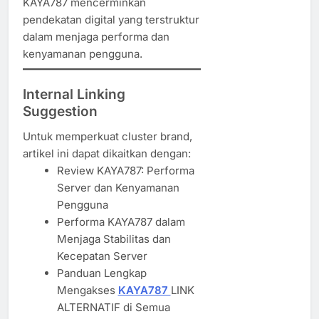
KAYA787 mencerminkan
pendekatan digital yang terstruktur
dalam menjaga performa dan
kenyamanan pengguna.
Internal Linking
Suggestion
Untuk memperkuat cluster brand,
artikel ini dapat dikaitkan dengan:
Review KAYA787: Performa
Server dan Kenyamanan
Pengguna
Performa KAYA787 dalam
Menjaga Stabilitas dan
Kecepatan Server
Panduan Lengkap
Mengakses
KAYA787
LINK
ALTERNATIF di Semua