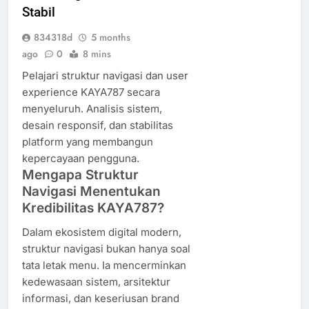
Stabil
834318d
5 months
ago
0
8 mins
Pelajari struktur navigasi dan user
experience KAYA787 secara
menyeluruh. Analisis sistem,
desain responsif, dan stabilitas
platform yang membangun
kepercayaan pengguna.
Mengapa Struktur
Navigasi Menentukan
Kredibilitas KAYA787?
Dalam ekosistem digital modern,
struktur navigasi bukan hanya soal
tata letak menu. Ia mencerminkan
kedewasaan sistem, arsitektur
informasi, dan keseriusan brand