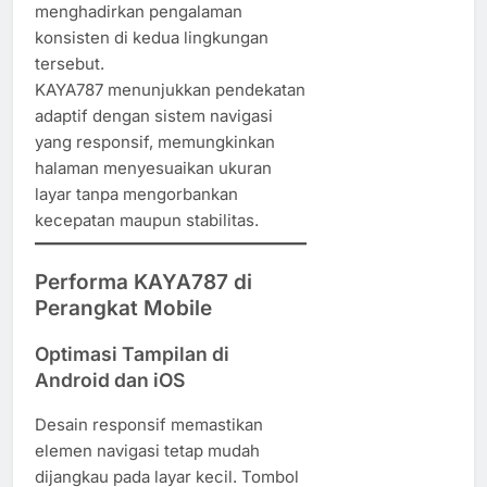
menghadirkan pengalaman
konsisten di kedua lingkungan
tersebut.
KAYA787 menunjukkan pendekatan
adaptif dengan sistem navigasi
yang responsif, memungkinkan
halaman menyesuaikan ukuran
layar tanpa mengorbankan
kecepatan maupun stabilitas.
Performa KAYA787 di
Perangkat Mobile
Optimasi Tampilan di
Android dan iOS
Desain responsif memastikan
elemen navigasi tetap mudah
dijangkau pada layar kecil. Tombol