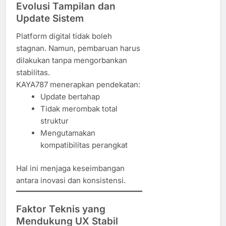
Evolusi Tampilan dan
Update Sistem
Platform digital tidak boleh
stagnan. Namun, pembaruan harus
dilakukan tanpa mengorbankan
stabilitas.
KAYA787 menerapkan pendekatan:
Update bertahap
Tidak merombak total
struktur
Mengutamakan
kompatibilitas perangkat
Hal ini menjaga keseimbangan
antara inovasi dan konsistensi.
Faktor Teknis yang
Mendukung UX Stabil