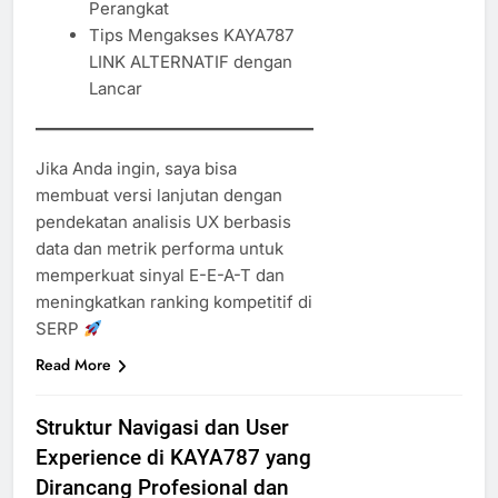
Perangkat
Tips Mengakses KAYA787
LINK ALTERNATIF dengan
Lancar
Jika Anda ingin, saya bisa
membuat versi lanjutan dengan
pendekatan analisis UX berbasis
data dan metrik performa untuk
memperkuat sinyal E-E-A-T dan
meningkatkan ranking kompetitif di
SERP
Read More
Struktur Navigasi dan User
Experience di KAYA787 yang
Dirancang Profesional dan