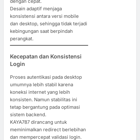
dengan cepat.
Desain adaptif menjaga
konsistensi antara versi mobile
dan desktop, sehingga tidak terjadi
kebingungan saat berpindah
perangkat.
Kecepatan dan Konsistensi
Login
Proses autentikasi pada desktop
umumnya lebih stabil karena
koneksi internet yang lebih
konsisten. Namun stabilitas ini
tetap bergantung pada optimasi
sistem backend.
KAYA787 dirancang untuk
meminimalkan redirect berlebihan
dan mempercepat validasi login.