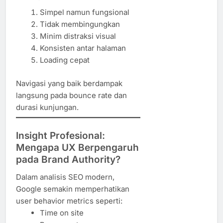
Simpel namun fungsional
Tidak membingungkan
Minim distraksi visual
Konsisten antar halaman
Loading cepat
Navigasi yang baik berdampak
langsung pada bounce rate dan
durasi kunjungan.
Insight Profesional:
Mengapa UX Berpengaruh
pada Brand Authority?
Dalam analisis SEO modern,
Google semakin memperhatikan
user behavior metrics seperti:
Time on site