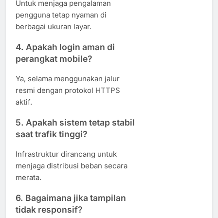
Untuk menjaga pengalaman
pengguna tetap nyaman di
berbagai ukuran layar.
4. Apakah login aman di
perangkat mobile?
Ya, selama menggunakan jalur
resmi dengan protokol HTTPS
aktif.
5. Apakah sistem tetap stabil
saat trafik tinggi?
Infrastruktur dirancang untuk
menjaga distribusi beban secara
merata.
6. Bagaimana jika tampilan
tidak responsif?