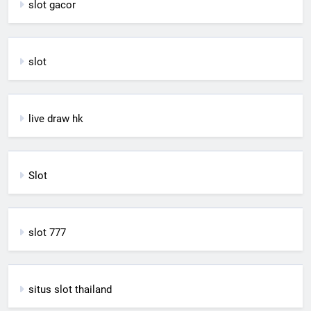
slot gacor
slot
live draw hk
Slot
slot 777
situs slot thailand