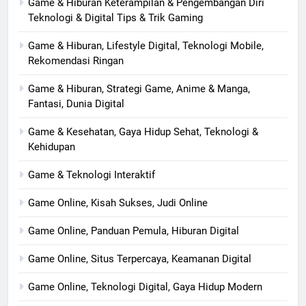
Game & Hiburan Keterampilan & Pengembangan Diri
Teknologi & Digital Tips & Trik Gaming
Game & Hiburan, Lifestyle Digital, Teknologi Mobile,
Rekomendasi Ringan
Game & Hiburan, Strategi Game, Anime & Manga,
Fantasi, Dunia Digital
Game & Kesehatan, Gaya Hidup Sehat, Teknologi &
Kehidupan
Game & Teknologi Interaktif
Game Online, Kisah Sukses, Judi Online
Game Online, Panduan Pemula, Hiburan Digital
Game Online, Situs Terpercaya, Keamanan Digital
Game Online, Teknologi Digital, Gaya Hidup Modern