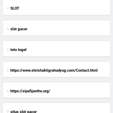
SLOT
slot gacor
toto togel
https://www.shrishaktigrahudyog.com/Contact.html
https://sipafijantho.org/
situs slot gacor