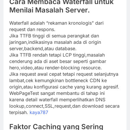
Cara Membaca Waterfall untuk
Menilai Masalah Server.
Waterfall adalah “rekaman kronologis” dari
request dan respons.
Jika TTFB tinggi di semua perangkat dan
jaringan,indikasinya masalah ada di origin
server,backend,atau database.
Jika TTFB rendah tetapi LCP tinggi,masalah
cenderung ada di aset besar seperti gambar
hero,video,atau render-blocking resource.
Jika request awal cepat tetapi request selanjutnya
lambat,cek kemungkinan bottleneck CDN ke
origin,atau konfigurasi cache yang kurang agresif.
WebPageTest sangat membantu di tahap ini
karena detail waterfall memperlihatkan DNS
lookup,connect,SSL,request,dan download secara
terpisah.
kaya787
Faktor Caching yang Sering