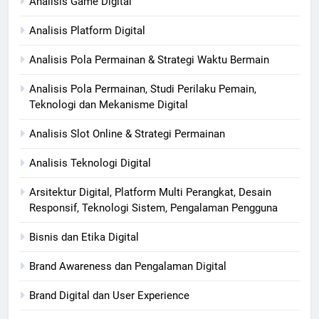
Analisis Game Digital
Analisis Platform Digital
Analisis Pola Permainan & Strategi Waktu Bermain
Analisis Pola Permainan, Studi Perilaku Pemain,
Teknologi dan Mekanisme Digital
Analisis Slot Online & Strategi Permainan
Analisis Teknologi Digital
Arsitektur Digital, Platform Multi Perangkat, Desain
Responsif, Teknologi Sistem, Pengalaman Pengguna
Bisnis dan Etika Digital
Brand Awareness dan Pengalaman Digital
Brand Digital dan User Experience