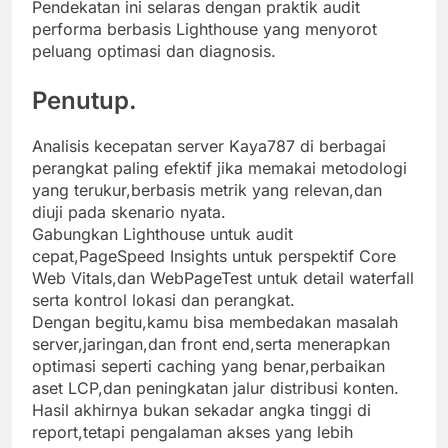
Pendekatan ini selaras dengan praktik audit
performa berbasis Lighthouse yang menyorot
peluang optimasi dan diagnosis.
Penutup.
Analisis kecepatan server Kaya787 di berbagai
perangkat paling efektif jika memakai metodologi
yang terukur,berbasis metrik yang relevan,dan
diuji pada skenario nyata.
Gabungkan Lighthouse untuk audit
cepat,PageSpeed Insights untuk perspektif Core
Web Vitals,dan WebPageTest untuk detail waterfall
serta kontrol lokasi dan perangkat.
Dengan begitu,kamu bisa membedakan masalah
server,jaringan,dan front end,serta menerapkan
optimasi seperti caching yang benar,perbaikan
aset LCP,dan peningkatan jalur distribusi konten.
Hasil akhirnya bukan sekadar angka tinggi di
report,tetapi pengalaman akses yang lebih