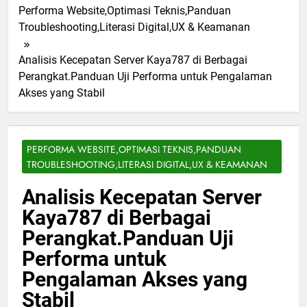
Performa Website,Optimasi Teknis,Panduan
Troubleshooting,Literasi Digital,UX & Keamanan
Analisis Kecepatan Server Kaya787 di Berbagai
Perangkat.Panduan Uji Performa untuk Pengalaman
Akses yang Stabil
PERFORMA WEBSITE,OPTIMASI TEKNIS,PANDUAN
TROUBLESHOOTING,LITERASI DIGITAL,UX & KEAMANAN
Analisis Kecepatan Server
Kaya787 di Berbagai
Perangkat.Panduan Uji
Performa untuk
Pengalaman Akses yang
Stabil