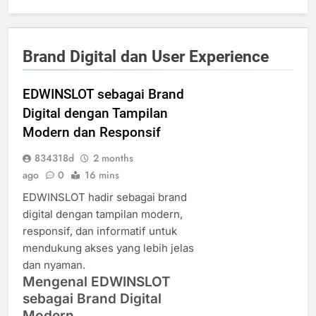
Brand Digital dan User Experience
EDWINSLOT sebagai Brand
Digital dengan Tampilan
Modern dan Responsif
834318d
2 months
ago
0
16 mins
EDWINSLOT hadir sebagai brand
digital dengan tampilan modern,
responsif, dan informatif untuk
mendukung akses yang lebih jelas
dan nyaman.
Mengenal EDWINSLOT
sebagai Brand Digital
Modern