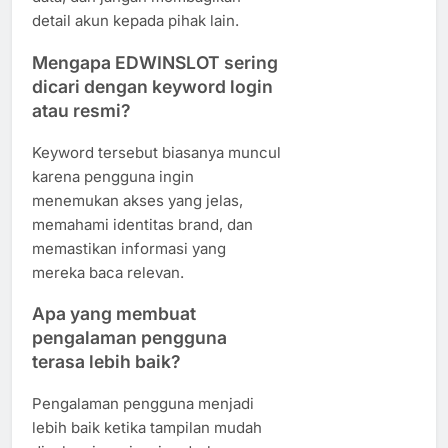
detail akun kepada pihak lain.
Mengapa EDWINSLOT sering
dicari dengan keyword login
atau resmi?
Keyword tersebut biasanya muncul
karena pengguna ingin
menemukan akses yang jelas,
memahami identitas brand, dan
memastikan informasi yang
mereka baca relevan.
Apa yang membuat
pengalaman pengguna
terasa lebih baik?
Pengalaman pengguna menjadi
lebih baik ketika tampilan mudah