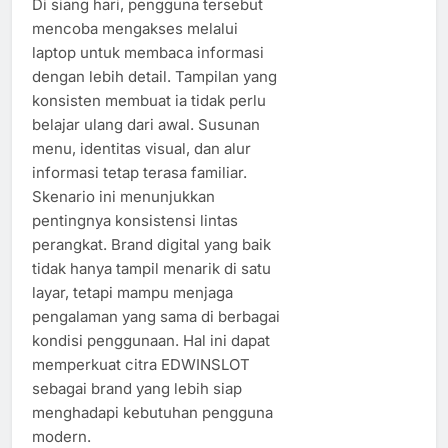
Di siang hari, pengguna tersebut
mencoba mengakses melalui
laptop untuk membaca informasi
dengan lebih detail. Tampilan yang
konsisten membuat ia tidak perlu
belajar ulang dari awal. Susunan
menu, identitas visual, dan alur
informasi tetap terasa familiar.
Skenario ini menunjukkan
pentingnya konsistensi lintas
perangkat. Brand digital yang baik
tidak hanya tampil menarik di satu
layar, tetapi mampu menjaga
pengalaman yang sama di berbagai
kondisi penggunaan. Hal ini dapat
memperkuat citra EDWINSLOT
sebagai brand yang lebih siap
menghadapi kebutuhan pengguna
modern.