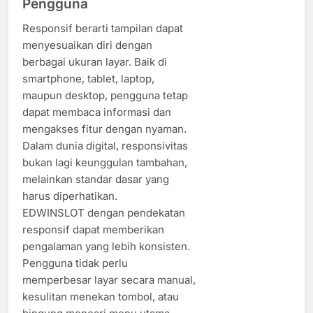
Pengguna
Responsif berarti tampilan dapat
menyesuaikan diri dengan
berbagai ukuran layar. Baik di
smartphone, tablet, laptop,
maupun desktop, pengguna tetap
dapat membaca informasi dan
mengakses fitur dengan nyaman.
Dalam dunia digital, responsivitas
bukan lagi keunggulan tambahan,
melainkan standar dasar yang
harus diperhatikan.
EDWINSLOT dengan pendekatan
responsif dapat memberikan
pengalaman yang lebih konsisten.
Pengguna tidak perlu
memperbesar layar secara manual,
kesulitan menekan tombol, atau