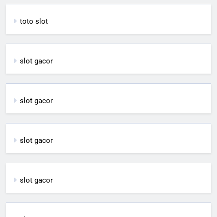
toto slot
slot gacor
slot gacor
slot gacor
slot gacor