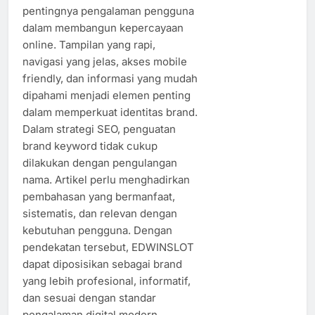
pentingnya pengalaman pengguna
dalam membangun kepercayaan
online. Tampilan yang rapi,
navigasi yang jelas, akses mobile
friendly, dan informasi yang mudah
dipahami menjadi elemen penting
dalam memperkuat identitas brand.
Dalam strategi SEO, penguatan
brand keyword tidak cukup
dilakukan dengan pengulangan
nama. Artikel perlu menghadirkan
pembahasan yang bermanfaat,
sistematis, dan relevan dengan
kebutuhan pengguna. Dengan
pendekatan tersebut, EDWINSLOT
dapat diposisikan sebagai brand
yang lebih profesional, informatif,
dan sesuai dengan standar
pengalaman digital modern.