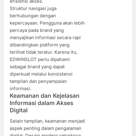
efisiensi akses.
Struktur navigasi juga
berhubungan dengan
kepercayaan. Pengguna akan lebih
percaya pada brand yang
menyajikan informasi secara rapi
dibandingkan platform yang
terlihat tidak teratur. Karena itu,
EDWINSLOT perlu dipahami
sebagai brand yang dapat
diperkuat melalui konsistensi
tampilan dan penyampaian
informasi.
Keamanan dan Kejelasan
Informasi dalam Akses
Digital
Selain tampilan, keamanan menjadi
aspek penting dalam pengalaman
digital. Desain modern sebaiknya