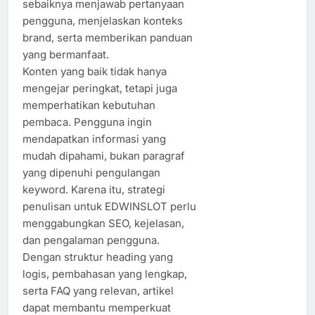
sebaiknya menjawab pertanyaan
pengguna, menjelaskan konteks
brand, serta memberikan panduan
yang bermanfaat.
Konten yang baik tidak hanya
mengejar peringkat, tetapi juga
memperhatikan kebutuhan
pembaca. Pengguna ingin
mendapatkan informasi yang
mudah dipahami, bukan paragraf
yang dipenuhi pengulangan
keyword. Karena itu, strategi
penulisan untuk EDWINSLOT perlu
menggabungkan SEO, kejelasan,
dan pengalaman pengguna.
Dengan struktur heading yang
logis, pembahasan yang lengkap,
serta FAQ yang relevan, artikel
dapat membantu memperkuat