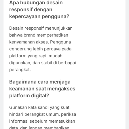
Apa hubungan desain
responsif dengan
kepercayaan pengguna?
Desain responsif menunjukkan
bahwa brand memperhatikan
kenyamanan akses. Pengguna
cenderung lebih percaya pada
platform yang rapi, mudah
digunakan, dan stabil di berbagai
perangkat.
Bagaimana cara menjaga
keamanan saat mengakses
platform digital?
Gunakan kata sandi yang kuat,
hindari perangkat umum, periksa
informasi sebelum memasukkan
data, dan jangan membagikan