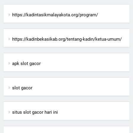
https://kadintasikmalayakota.org/program/
https://kadinbekasikab.org/tentang-kadin/ketua-umum/
apk slot gacor
slot gacor
situs slot gacor hari ini