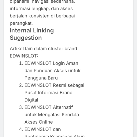
dipahami, navigasi sederhana,
informasi lengkap, dan akses
berjalan konsisten di berbagai
perangkat.
Internal Linking
Suggestion
Artikel lain dalam cluster brand
EDWINSLOT:
EDWINSLOT Login Aman
dan Panduan Akses untuk
Pengguna Baru
EDWINSLOT Resmi sebagai
Pusat Informasi Brand
Digital
EDWINSLOT Alternatif
untuk Mengatasi Kendala
Akses Online
EDWINSLOT dan
Pentingnya Keamanan Akun