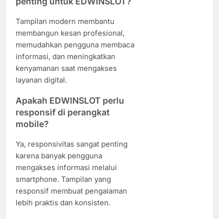
penting untuk EDWINSLOT?
Tampilan modern membantu
membangun kesan profesional,
memudahkan pengguna membaca
informasi, dan meningkatkan
kenyamanan saat mengakses
layanan digital.
Apakah EDWINSLOT perlu
responsif di perangkat
mobile?
Ya, responsivitas sangat penting
karena banyak pengguna
mengakses informasi melalui
smartphone. Tampilan yang
responsif membuat pengalaman
lebih praktis dan konsisten.