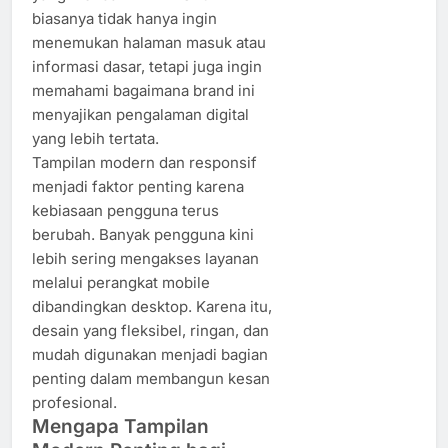
biasanya tidak hanya ingin
menemukan halaman masuk atau
informasi dasar, tetapi juga ingin
memahami bagaimana brand ini
menyajikan pengalaman digital
yang lebih tertata.
Tampilan modern dan responsif
menjadi faktor penting karena
kebiasaan pengguna terus
berubah. Banyak pengguna kini
lebih sering mengakses layanan
melalui perangkat mobile
dibandingkan desktop. Karena itu,
desain yang fleksibel, ringan, dan
mudah digunakan menjadi bagian
penting dalam membangun kesan
profesional.
Mengapa Tampilan