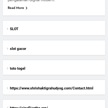
Read More
SLOT
slot gacor
toto togel
https://www.shrishaktigrahudyog.com/Contact.html