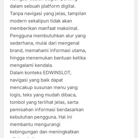
dalam sebuah platform digital.
Tanpa navigasi yang jelas, tampilan
modern sekalipun tidak akan
memberikan manfaat maksimal.
Pengguna membutuhkan alur yang
sederhana, mulai dari mengenal
brand, memahami informasi utama,
hingga menemukan bantuan ketika
mengalami kendala.
Dalam konteks EDWINSLOT,
navigasi yang baik dapat
mencakup susunan menu yang
logis, teks yang mudah dibaca,
tombol yang terlihat jelas, serta
pemisahan informasi berdasarkan
kebutuhan pengguna. Hal ini
membantu mengurangi
kebingungan dan meningkatkan