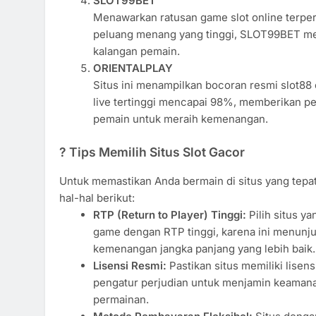
SLOT99BET
Menawarkan ratusan game slot online terpe
peluang menang yang tinggi, SLOT99BET menj
kalangan pemain.
ORIENTALPLAY
Situs ini menampilkan bocoran resmi slot88
live tertinggi mencapai 98%, memberikan pe
pemain untuk meraih kemenangan.
? Tips Memilih Situs Slot Gacor
Untuk memastikan Anda bermain di situs yang tepa
hal-hal berikut:
RTP (Return to Player) Tinggi:
Pilih situs y
game dengan RTP tinggi, karena ini menunj
kemenangan jangka panjang yang lebih baik.
Lisensi Resmi:
Pastikan situs memiliki lisens
pengatur perjudian untuk menjamin keamana
permainan.