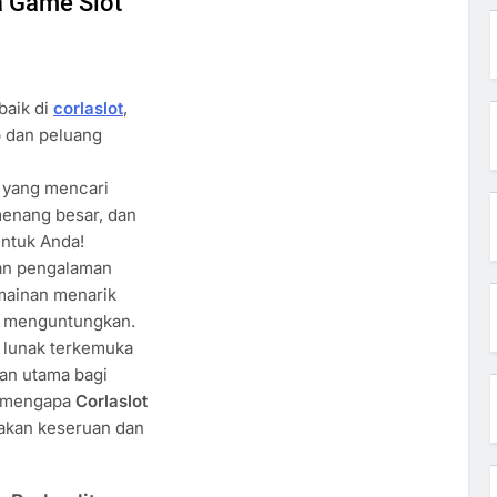
ta Game Slot
baik di
corlaslot
,
p dan peluang
yang mencari
menang besar, dan
untuk Anda!
kan pengalaman
rmainan menarik
n menguntungkan.
 lunak terkemuka
han utama bagi
as mengapa
Corlaslot
sakan keseruan dan