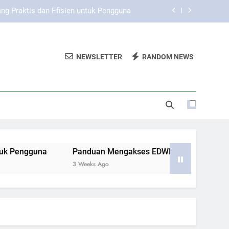
ng Praktis dan Efisien untuk Pengguna
melalui Browser Desktop dan Mobile
melalui Browser Desktop dan Mobile
NEWSLETTER
RANDOM NEWS
Praktis, Efisien, dan Mudah Dipahami
olusi Aman Untuk Era Digital.
ng Praktis dan Efisien untuk Pengguna
melalui Browser Desktop dan Mobile
melalui Browser Desktop dan Mobile
a
Panduan Mengakses EDWINSLOT melalui Browser Desk
3 Weeks Ago