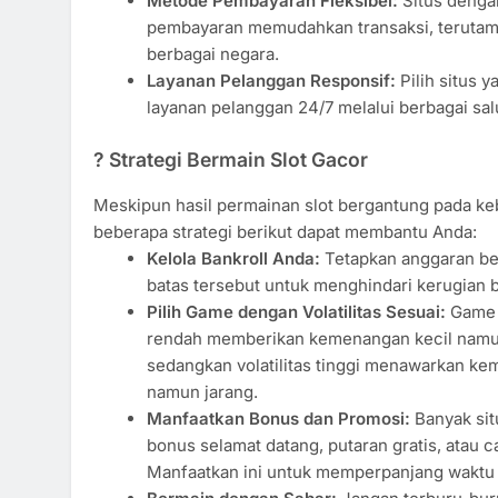
Metode Pembayaran Fleksibel:
Situs denga
pembayaran memudahkan transaksi, terutama
berbagai negara.
Layanan Pelanggan Responsif:
Pilih situs 
layanan pelanggan 24/7 melalui berbagai sal
? Strategi Bermain Slot Gacor
Meskipun hasil permainan slot bergantung pada k
beberapa strategi berikut dapat membantu Anda:
Kelola Bankroll Anda:
Tetapkan anggaran be
batas tersebut untuk menghindari kerugian b
Pilih Game dengan Volatilitas Sesuai:
Game d
rendah memberikan kemenangan kecil namu
sedangkan volatilitas tinggi menawarkan k
namun jarang.
Manfaatkan Bonus dan Promosi:
Banyak si
bonus selamat datang, putaran gratis, atau 
Manfaatkan ini untuk memperpanjang waktu