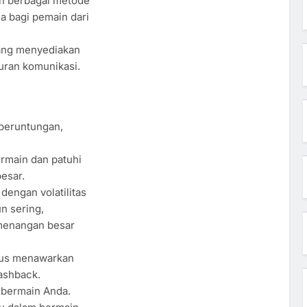
n berbagai metode
 bagi pemain dari
yang menyediakan
uran komunikasi.
eberuntungan,
rmain dan patuhi
esar.
engan volatilitas
n sering,
emenangan besar
tus menawarkan
cashback.
 bermain Anda.