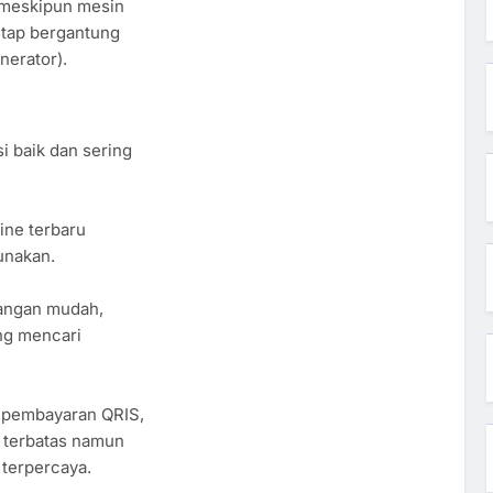
 meskipun mesin
tetap bergantung
erator).
i baik dan sering
ine terbaru
unakan.
nangan mudah,
ng mencari
 pembayaran QRIS,
terbatas namun
 terpercaya.