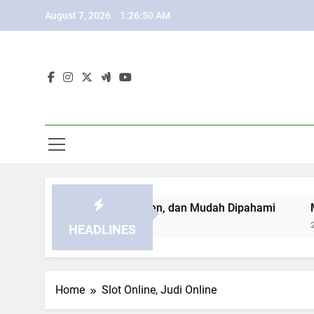
Skip
August 7, 2026
1:26:51 AM
to
content
Bio
Lindungi D
ang Praktis, Efisien, dan Mudah Dipahami
Mengenal Fit
2 Weeks Ago
HEADLINES
Home
Slot Online, Judi Online