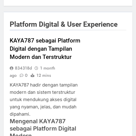
Platform Digital & User Experience
KAYA787 sebagai Platform
Digital dengan Tampilan
Modern dan Terstruktur
834318d
1 month
ago
0
12 mins
KAYA787 hadir dengan tampilan
modern dan sistem terstruktur
untuk mendukung akses digital
yang nyaman, jelas, dan mudah
dipahami.
Mengenal KAYA787
sebagai Platform Digital
Modern