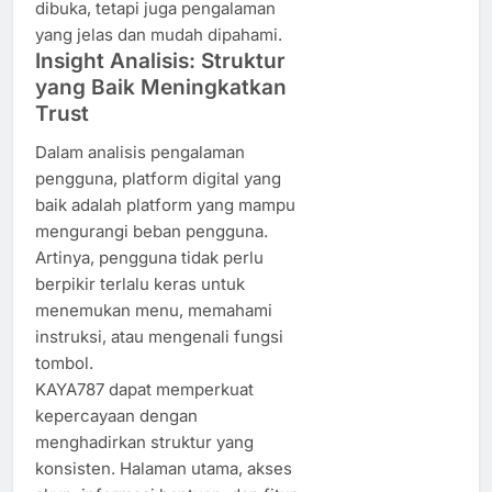
dibuka, tetapi juga pengalaman
yang jelas dan mudah dipahami.
Insight Analisis: Struktur
yang Baik Meningkatkan
Trust
Dalam analisis pengalaman
pengguna, platform digital yang
baik adalah platform yang mampu
mengurangi beban pengguna.
Artinya, pengguna tidak perlu
berpikir terlalu keras untuk
menemukan menu, memahami
instruksi, atau mengenali fungsi
tombol.
KAYA787 dapat memperkuat
kepercayaan dengan
menghadirkan struktur yang
konsisten. Halaman utama, akses