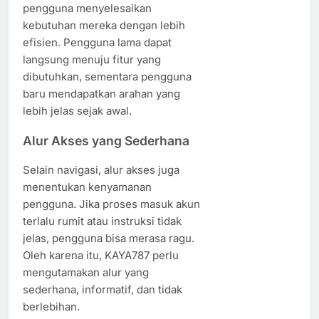
pengguna menyelesaikan
kebutuhan mereka dengan lebih
efisien. Pengguna lama dapat
langsung menuju fitur yang
dibutuhkan, sementara pengguna
baru mendapatkan arahan yang
lebih jelas sejak awal.
Alur Akses yang Sederhana
Selain navigasi, alur akses juga
menentukan kenyamanan
pengguna. Jika proses masuk akun
terlalu rumit atau instruksi tidak
jelas, pengguna bisa merasa ragu.
Oleh karena itu, KAYA787 perlu
mengutamakan alur yang
sederhana, informatif, dan tidak
berlebihan.