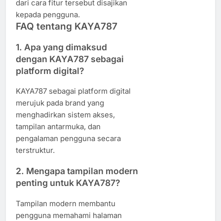
dari cara fitur tersebut disajikan
kepada pengguna.
FAQ tentang KAYA787
1. Apa yang dimaksud
dengan KAYA787 sebagai
platform digital?
KAYA787 sebagai platform digital
merujuk pada brand yang
menghadirkan sistem akses,
tampilan antarmuka, dan
pengalaman pengguna secara
terstruktur.
2. Mengapa tampilan modern
penting untuk KAYA787?
Tampilan modern membantu
pengguna memahami halaman