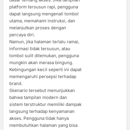
platform tersusun rapi, pengguna
dapat langsung mengenali tombol
utama, memahami instruksi, dan
melanjutkan proses dengan
percaya diri.
Namun, jika halaman terlalu ramai,
informasi tidak tersusun, atau
tombol sulit ditemukan, pengguna
mungkin akan merasa bingung.
Kebingungan kecil seperti ini dapat
memengaruhi persepsi terhadap
brand.
Skenario tersebut menunjukkan
bahwa tampilan modern dan
sistem terstruktur memiliki dampak
langsung terhadap kenyamanan
akses. Pengguna tidak hanya
membutuhkan halaman yang bisa