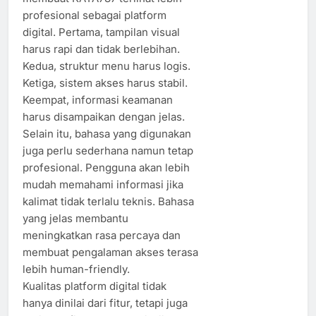
profesional sebagai platform
digital. Pertama, tampilan visual
harus rapi dan tidak berlebihan.
Kedua, struktur menu harus logis.
Ketiga, sistem akses harus stabil.
Keempat, informasi keamanan
harus disampaikan dengan jelas.
Selain itu, bahasa yang digunakan
juga perlu sederhana namun tetap
profesional. Pengguna akan lebih
mudah memahami informasi jika
kalimat tidak terlalu teknis. Bahasa
yang jelas membantu
meningkatkan rasa percaya dan
membuat pengalaman akses terasa
lebih human-friendly.
Kualitas platform digital tidak
hanya dinilai dari fitur, tetapi juga