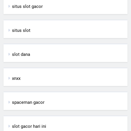
situs slot gacor
situs slot
slot dana
xnxx
spaceman gacor
slot gacor hari ini