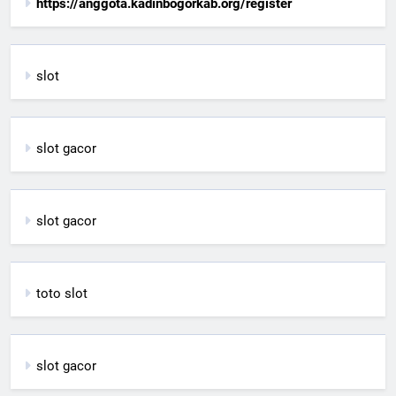
https://anggota.kadinbogorkab.org/register
slot
slot gacor
slot gacor
toto slot
slot gacor