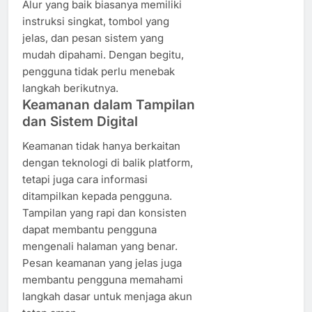
Alur yang baik biasanya memiliki
instruksi singkat, tombol yang
jelas, dan pesan sistem yang
mudah dipahami. Dengan begitu,
pengguna tidak perlu menebak
langkah berikutnya.
Keamanan dalam Tampilan
dan Sistem Digital
Keamanan tidak hanya berkaitan
dengan teknologi di balik platform,
tetapi juga cara informasi
ditampilkan kepada pengguna.
Tampilan yang rapi dan konsisten
dapat membantu pengguna
mengenali halaman yang benar.
Pesan keamanan yang jelas juga
membantu pengguna memahami
langkah dasar untuk menjaga akun