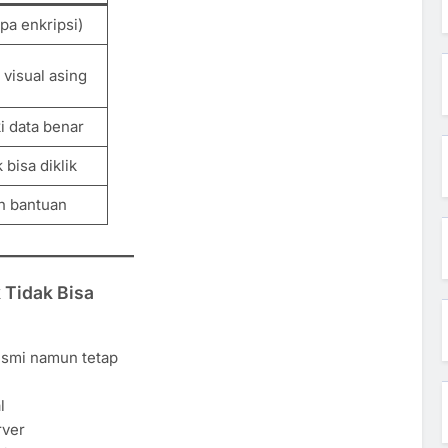
a enkripsi)
visual asing
i data benar
 bisa diklik
n bantuan
 Tidak Bisa
resmi namun tetap
l
rver