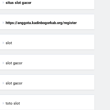
situs slot gacor
https://anggota.kadinbogorkab.org/register
slot
slot gacor
slot gacor
toto slot