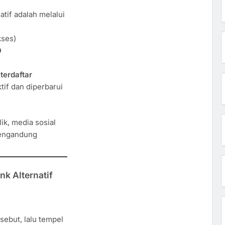
tif adalah melalui
kses)
D
terdaftar
tif dan diperbarui
ik, media sosial
mengandung
k Alternatif
rsebut, lalu tempel