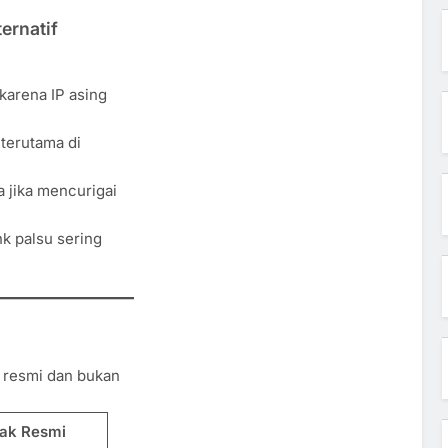
ernatif
 karena IP asing
 terutama di
a jika mencurigai
nk palsu sering
r resmi dan bukan
idak Resmi