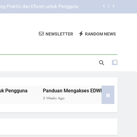
ng Praktis dan Efisien untuk Pengguna
melalui Browser Desktop dan Mobile
melalui Browser Desktop dan Mobile
NEWSLETTER
RANDOM NEWS
Praktis, Efisien, dan Mudah Dipahami
olusi Aman Untuk Era Digital.
ng Praktis dan Efisien untuk Pengguna
melalui Browser Desktop dan Mobile
melalui Browser Desktop dan Mobile
Panduan Mengakses EDWINSLOT melalui Browser Desk
3 Weeks Ago