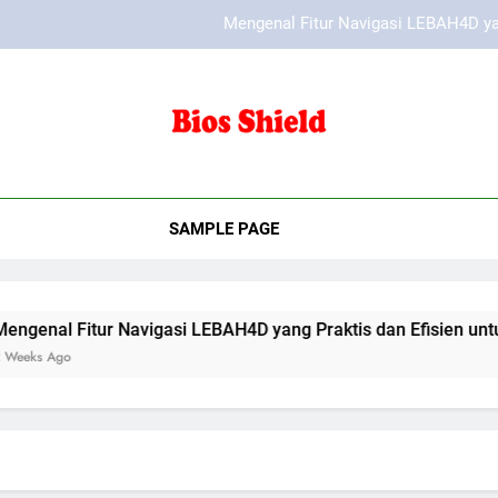
Mengenal Fitur Navigasi LEBAH4D ya
Panduan Mengakses EDWINSLOT 
Panduan Mengakses LEBAH4D 
s Shield
Mengenal Fitur Navigasi EDWINSLOT yang 
ata Anda Dengan Layanan Keamanan Digital Dari Bios Shield. S
Mengenal Fitur Navigasi LEBAH4D ya
SAMPLE PAGE
Panduan Mengakses EDWINSLOT 
Panduan Mengakses LEBAH4D 
ur Navigasi LEBAH4D yang Praktis dan Efisien untuk Pengguna