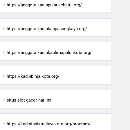
https://anggota.kadinpulausebetul.org/
https://anggota.kadinkabpasangkayu.org/
https://anggota.kadinkablimapuluhkota.org/
https://kadinbinjaikota.org/
situs slot gacor hari ini
https://kadintasikmalayakota.org/program/