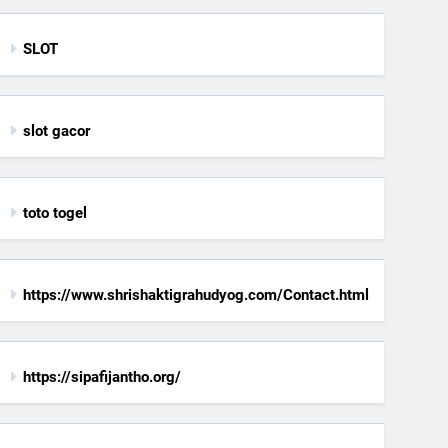
SLOT
slot gacor
toto togel
https://www.shrishaktigrahudyog.com/Contact.html
https://sipafijantho.org/