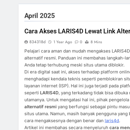
April 2025
Cara Akses LARIS4D Lewat Link Alter
834318d
1 Year Ago
0
8 Mins
Pelajari cara aman dan mudah mengakses LARIS4D 
alternatif resmi. Panduan ini membahas langkah-la
Anda tetap terhubung meski situs utama diblokir.
Di era digital saat ini, akses terhadap platform onlin
menghadapi kendala teknis seperti pemblokiran sit
layanan internet (ISP). Hal ini juga terjadi pada pla
seperti
LARIS4D
, yang terkadang tidak bisa dibuka
utamanya. Untuk mengatasi hal ini, pihak pengelo
alternatif resmi
yang berfungsi sebagai pintu mas
situs utama. Namun, masih banyak pengguna yan
cara mengaksesnya dengan benar dan
laris4d
.
Artikel ini membahas secara menyeluruh
cara men