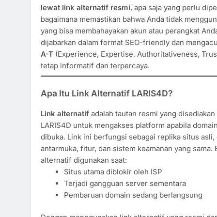
lewat link alternatif resmi
, apa saja yang perlu dipe
bagaimana memastikan bahwa Anda tidak mengguna
yang bisa membahayakan akun atau perangkat And
dijabarkan dalam format SEO-friendly dan mengacu
A-T
(Experience, Expertise, Authoritativeness, Tru
tetap informatif dan terpercaya.
Apa Itu Link Alternatif LARIS4D?
Link alternatif
adalah tautan resmi yang disediakan 
LARIS4D untuk mengakses platform apabila domain
dibuka. Link ini berfungsi sebagai replika situs asli
antarmuka, fitur, dan sistem keamanan yang sama. B
alternatif digunakan saat:
Situs utama diblokir oleh ISP
Terjadi gangguan server sementara
Pembaruan domain sedang berlangsung