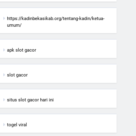
https://kadinbekasikab.org/tentang-kadin/ketua-
umum/
apk slot gacor
slot gacor
situs slot gacor hari ini
togel viral