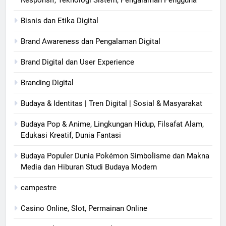
Bisnis dan Etika Digital
Brand Awareness dan Pengalaman Digital
Brand Digital dan User Experience
Branding Digital
Budaya & Identitas | Tren Digital | Sosial & Masyarakat
Budaya Pop & Anime, Lingkungan Hidup, Filsafat Alam,
Edukasi Kreatif, Dunia Fantasi
Budaya Populer Dunia Pokémon Simbolisme dan Makna
Media dan Hiburan Studi Budaya Modern
campestre
Casino Online, Slot, Permainan Online