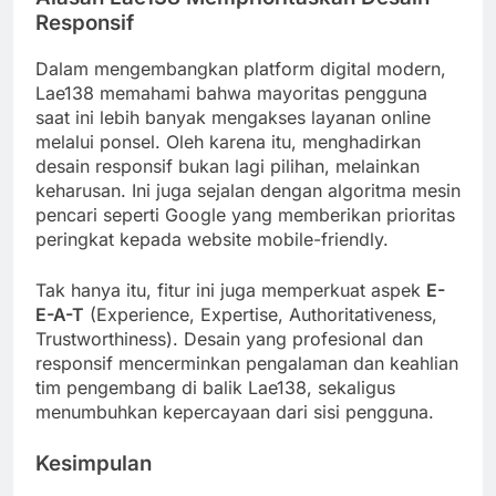
Responsif
Dalam mengembangkan platform digital modern,
Lae138 memahami bahwa mayoritas pengguna
saat ini lebih banyak mengakses layanan online
melalui ponsel. Oleh karena itu, menghadirkan
desain responsif bukan lagi pilihan, melainkan
keharusan. Ini juga sejalan dengan algoritma mesin
pencari seperti Google yang memberikan prioritas
peringkat kepada website mobile-friendly.
Tak hanya itu, fitur ini juga memperkuat aspek
E-
E-A-T
(Experience, Expertise, Authoritativeness,
Trustworthiness). Desain yang profesional dan
responsif mencerminkan pengalaman dan keahlian
tim pengembang di balik Lae138, sekaligus
menumbuhkan kepercayaan dari sisi pengguna.
Kesimpulan