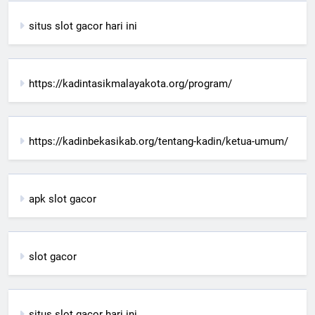
situs slot gacor hari ini
https://kadintasikmalayakota.org/program/
https://kadinbekasikab.org/tentang-kadin/ketua-umum/
apk slot gacor
slot gacor
situs slot gacor hari ini