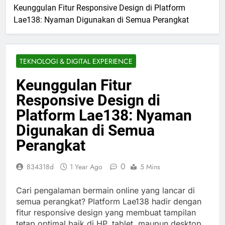
Keunggulan Fitur Responsive Design di Platform
Lae138: Nyaman Digunakan di Semua Perangkat
TEKNOLOGI & DIGITAL EXPERIENCE
Keunggulan Fitur
Responsive Design di
Platform Lae138: Nyaman
Digunakan di Semua
Perangkat
0
834318d
1 Year Ago
5 Mins
Cari pengalaman bermain online yang lancar di
semua perangkat? Platform Lae138 hadir dengan
fitur responsive design yang membuat tampilan
tetap optimal baik di HP, tablet, maupun desktop.