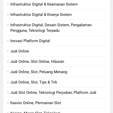
Infrastruktur Digital & Keamanan Sistem
Infrastruktur Digital & Kinerja Sistem
Infrastruktur Digital, Desain Sistem, Pengalaman
Pengguna, Teknologi Terpadu
Inovasi Platform Digital
Judi Online
Judi Online, Slot Online, Hiburan
Judi Online, Slot, Peluang Menang
Judi Online, Slot, Tips & Trik
Judi Slot Online, Teknologi Perjudian, Platform Judi
Kasino Online, Permainan Slot