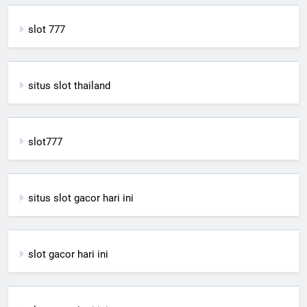
slot 777
situs slot thailand
slot777
situs slot gacor hari ini
slot gacor hari ini