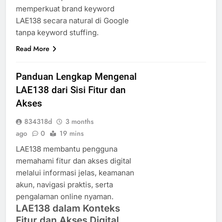
memperkuat brand keyword
LAE138 secara natural di Google
tanpa keyword stuffing.
Read More
Panduan Lengkap Mengenal
LAE138 dari Sisi Fitur dan
Akses
834318d
3 months
ago
0
19 mins
LAE138 membantu pengguna
memahami fitur dan akses digital
melalui informasi jelas, keamanan
akun, navigasi praktis, serta
pengalaman online nyaman.
LAE138 dalam Konteks
Fitur dan Akses Digital