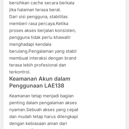
bersihkan cache secara berkala
jika halaman terasa berat.
Dari sisi pengguna, stabilitas
memberi rasa percaya.Ketika
proses akses berjalan konsisten,
pengguna tidak perlu khawatir
menghadapi kendala
berulang.Pengalaman yang stabil
membuat interaksi dengan brand
terasa lebih profesional dan
terkontrol.
Keamanan Akun dalam
Penggunaan LAE138
Keamanan tetap menjadi bagian
penting dalam pengalaman akses
nyaman.Sebuah akses yang cepat
dan mudah tetap harus dilengkapi
dengan kebiasaan aman dari