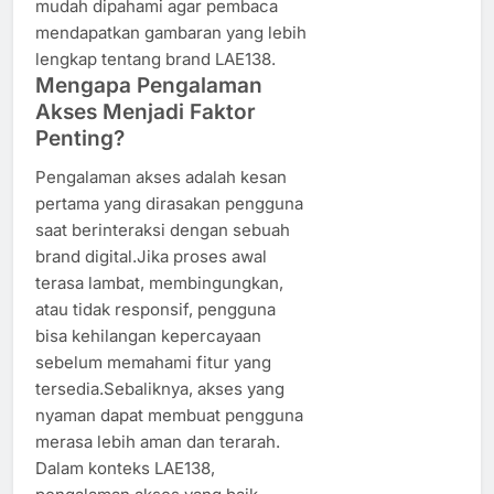
mudah dipahami agar pembaca
mendapatkan gambaran yang lebih
lengkap tentang brand LAE138.
Mengapa Pengalaman
Akses Menjadi Faktor
Penting?
Pengalaman akses adalah kesan
pertama yang dirasakan pengguna
saat berinteraksi dengan sebuah
brand digital.Jika proses awal
terasa lambat, membingungkan,
atau tidak responsif, pengguna
bisa kehilangan kepercayaan
sebelum memahami fitur yang
tersedia.Sebaliknya, akses yang
nyaman dapat membuat pengguna
merasa lebih aman dan terarah.
Dalam konteks LAE138,