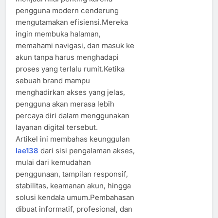
pengguna modern cenderung
mengutamakan efisiensi.Mereka
ingin membuka halaman,
memahami navigasi, dan masuk ke
akun tanpa harus menghadapi
proses yang terlalu rumit.Ketika
sebuah brand mampu
menghadirkan akses yang jelas,
pengguna akan merasa lebih
percaya diri dalam menggunakan
layanan digital tersebut.
Artikel ini membahas keunggulan
lae138
dari sisi pengalaman akses,
mulai dari kemudahan
penggunaan, tampilan responsif,
stabilitas, keamanan akun, hingga
solusi kendala umum.Pembahasan
dibuat informatif, profesional, dan