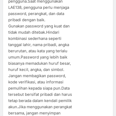
pengguna.Saat menggunakan
LAE138, pengguna perlu menjaga
password, perangkat, dan data
pribadi dengan baik.
Gunakan password yang kuat dan
tidak mudah ditebak.Hindari
kombinasi sederhana seperti
tanggal lahir, nama pribadi, angka
berurutan, atau kata yang terlalu
umum.Password yang lebih baik
biasanya memadukan huruf besar,
huruf kecil, angka, dan simbol.
Jangan membagikan password,
kode verifikasi, atau informasi
pemulihan kepada siapa pun.Data
tersebut bersifat pribadi dan harus
tetap berada dalam kendali pemilik
akun.Jika menggunakan perangkat
bersama, jangan menyimpan