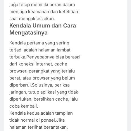
juga tetap memiliki peran dalam
menjaga keamanan dan ketelitian
saat mengakses akun.
Kendala Umum dan Cara
Mengatasinya
Kendala pertama yang sering
terjadi adalah halaman lambat
terbuka.Penyebabnya bisa berasal
dari koneksi internet, cache
browser, perangkat yang terlalu
berat, atau browser yang belum
diperbarui.Solusinya, periksa
jaringan, tutup aplikasi yang tidak
diperlukan, bersihkan cache, lalu
coba kembali.
Kendala kedua adalah tampilan
tidak normal di ponsel.Jika
halaman terlihat berantakan,