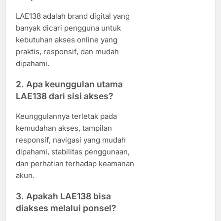
LAE138 adalah brand digital yang
banyak dicari pengguna untuk
kebutuhan akses online yang
praktis, responsif, dan mudah
dipahami.
2. Apa keunggulan utama
LAE138 dari sisi akses?
Keunggulannya terletak pada
kemudahan akses, tampilan
responsif, navigasi yang mudah
dipahami, stabilitas penggunaan,
dan perhatian terhadap keamanan
akun.
3. Apakah LAE138 bisa
diakses melalui ponsel?