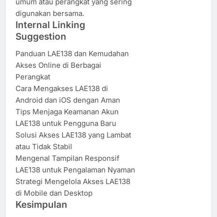
umum atau perangkat yang sering
digunakan bersama.
Internal Linking
Suggestion
Panduan LAE138 dan Kemudahan
Akses Online di Berbagai
Perangkat
Cara Mengakses LAE138 di
Android dan iOS dengan Aman
Tips Menjaga Keamanan Akun
LAE138 untuk Pengguna Baru
Solusi Akses LAE138 yang Lambat
atau Tidak Stabil
Mengenal Tampilan Responsif
LAE138 untuk Pengalaman Nyaman
Strategi Mengelola Akses LAE138
di Mobile dan Desktop
Kesimpulan