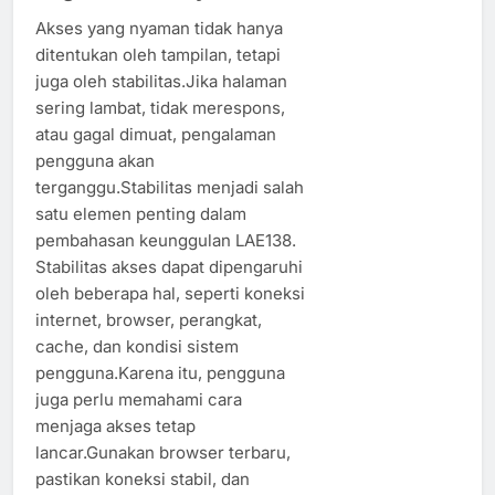
Akses yang nyaman tidak hanya
ditentukan oleh tampilan, tetapi
juga oleh stabilitas.Jika halaman
sering lambat, tidak merespons,
atau gagal dimuat, pengalaman
pengguna akan
terganggu.Stabilitas menjadi salah
satu elemen penting dalam
pembahasan keunggulan LAE138.
Stabilitas akses dapat dipengaruhi
oleh beberapa hal, seperti koneksi
internet, browser, perangkat,
cache, dan kondisi sistem
pengguna.Karena itu, pengguna
juga perlu memahami cara
menjaga akses tetap
lancar.Gunakan browser terbaru,
pastikan koneksi stabil, dan