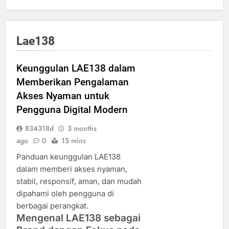
Lae138
Keunggulan LAE138 dalam
Memberikan Pengalaman
Akses Nyaman untuk
Pengguna Digital Modern
834318d
3 months
ago
0
15 mins
Panduan keunggulan LAE138
dalam memberi akses nyaman,
stabil, responsif, aman, dan mudah
dipahami oleh pengguna di
berbagai perangkat.
Mengenal LAE138 sebagai