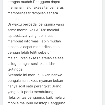
dengan mudah.Pengguna dapat
memahami alur akses tanpa harus
memperbesar tampilan secara
manual.
Di waktu berbeda, pengguna yang
sama membuka LAE138 melalui
laptop.Layar yang lebih luas
membuat informasi lebih mudah
dibaca.Ia dapat memeriksa data
dengan lebih teliti sebelum
melanjutkan akses.Setelah selesai,
ia logout agar sesi akun tidak
tertinggal.
Skenario ini menunjukkan bahwa
pengalaman akses nyaman bukan
hanya soal satu perangkat.Brand
yang baik perlu mendukung
fleksibilitas pengguna, baik melalui
mobile maupun desktop.Pengguna