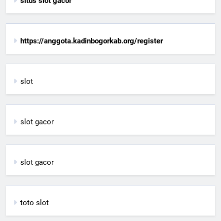
situs slot gacor
https://anggota.kadinbogorkab.org/register
slot
slot gacor
slot gacor
toto slot