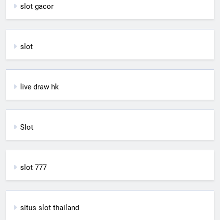
slot gacor
slot
live draw hk
Slot
slot 777
situs slot thailand