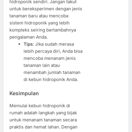
hidroponik sendiri. Jangan takut
untuk bereksperimen dengan jenis
tanaman baru atau mencoba
sistem hidroponik yang lebih
kompleks seiring bertambahnya
pengalaman Anda.
Tips
: Jika sudah merasa
lebih percaya diri, Anda bisa
mencoba menanam jenis
tanaman lain atau
menambah jumlah tanaman
di kebun hidroponik Anda.
Kesimpulan
Memulai kebun hidroponik di
rumah adalah langkah yang bijak
untuk menanam tanaman secara
praktis dan hemat lahan. Dengan