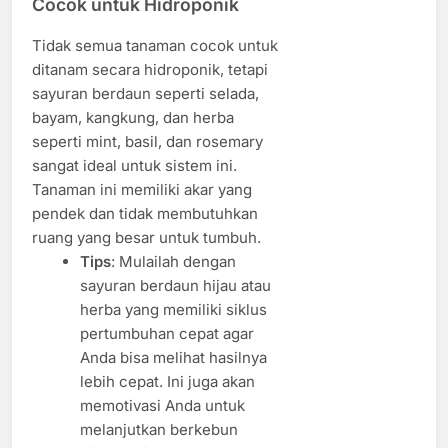
Cocok untuk Hidroponik
Tidak semua tanaman cocok untuk
ditanam secara hidroponik, tetapi
sayuran berdaun seperti selada,
bayam, kangkung, dan herba
seperti mint, basil, dan rosemary
sangat ideal untuk sistem ini.
Tanaman ini memiliki akar yang
pendek dan tidak membutuhkan
ruang yang besar untuk tumbuh.
Tips
: Mulailah dengan
sayuran berdaun hijau atau
herba yang memiliki siklus
pertumbuhan cepat agar
Anda bisa melihat hasilnya
lebih cepat. Ini juga akan
memotivasi Anda untuk
melanjutkan berkebun