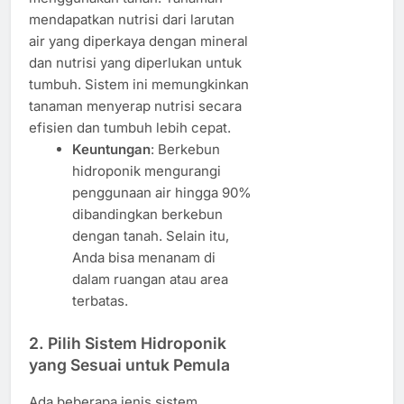
mendapatkan nutrisi dari larutan
air yang diperkaya dengan mineral
dan nutrisi yang diperlukan untuk
tumbuh. Sistem ini memungkinkan
tanaman menyerap nutrisi secara
efisien dan tumbuh lebih cepat.
Keuntungan
: Berkebun
hidroponik mengurangi
penggunaan air hingga 90%
dibandingkan berkebun
dengan tanah. Selain itu,
Anda bisa menanam di
dalam ruangan atau area
terbatas.
2.
Pilih Sistem Hidroponik
yang Sesuai untuk Pemula
Ada beberapa jenis sistem