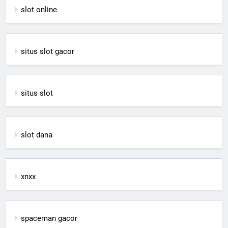
slot online
situs slot gacor
situs slot
slot dana
xnxx
spaceman gacor