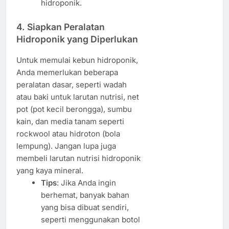
hidroponik.
4.
Siapkan Peralatan
Hidroponik yang Diperlukan
Untuk memulai kebun hidroponik,
Anda memerlukan beberapa
peralatan dasar, seperti wadah
atau baki untuk larutan nutrisi, net
pot (pot kecil berongga), sumbu
kain, dan media tanam seperti
rockwool atau hidroton (bola
lempung). Jangan lupa juga
membeli larutan nutrisi hidroponik
yang kaya mineral.
Tips
: Jika Anda ingin
berhemat, banyak bahan
yang bisa dibuat sendiri,
seperti menggunakan botol