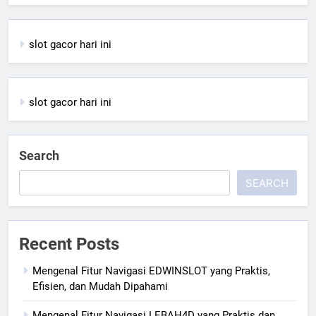
slot gacor hari ini
slot gacor hari ini
Search
SEARCH
Recent Posts
Mengenal Fitur Navigasi EDWINSLOT yang Praktis,
Efisien, dan Mudah Dipahami
Mengenal Fitur Navigasi LEBAH4D yang Praktis dan