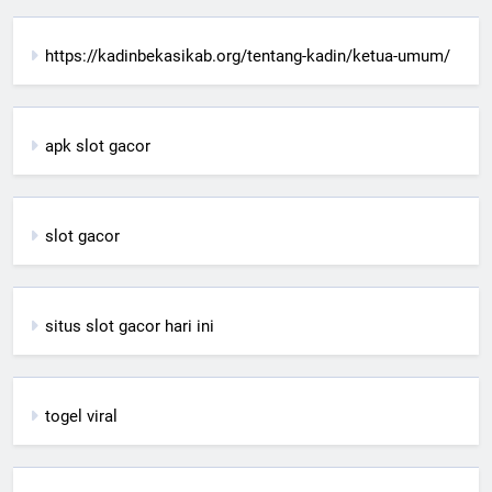
https://kadinbekasikab.org/tentang-kadin/ketua-umum/
apk slot gacor
slot gacor
situs slot gacor hari ini
togel viral