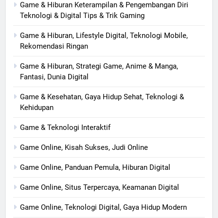
Game & Hiburan Keterampilan & Pengembangan Diri
Teknologi & Digital Tips & Trik Gaming
Game & Hiburan, Lifestyle Digital, Teknologi Mobile,
Rekomendasi Ringan
Game & Hiburan, Strategi Game, Anime & Manga,
Fantasi, Dunia Digital
Game & Kesehatan, Gaya Hidup Sehat, Teknologi &
Kehidupan
Game & Teknologi Interaktif
Game Online, Kisah Sukses, Judi Online
Game Online, Panduan Pemula, Hiburan Digital
Game Online, Situs Terpercaya, Keamanan Digital
Game Online, Teknologi Digital, Gaya Hidup Modern