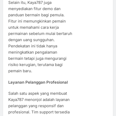
Selain itu, Kaya787 juga
menyediakan fitur demo dan
panduan bermain bagi pemula.
Fitur ini memungkinkan pemain
untuk memahami cara kerja
permainan sebelum mulai bertaruh
dengan uang sungguhan.
Pendekatan ini tidak hanya
meningkatkan pengalaman
bermain tetapi juga mengurangi
risiko kerugian, terutama bagi
pemain baru.
Layanan Pelanggan Profesional
Salah satu aspek yang membuat
Kaya787 menonjol adalah layanan
pelanggan yang responsif dan
profesional. Tim support tersedia