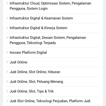
Infrastruktur Cloud, Optimisasi Sistem, Pengalaman
Pengguna, Sistem Login
Infrastruktur Digital & Keamanan Sistem
Infrastruktur Digital & Kinerja Sistem
Infrastruktur Digital, Desain Sistem, Pengalaman
Pengguna, Teknologi Terpadu
Inovasi Platform Digital
Judi Online
Judi Online, Slot Online, Hiburan
Judi Online, Slot, Peluang Menang
Judi Online, Slot, Tips & Trik
Judi Slot Online, Teknologi Perjudian, Platform Judi