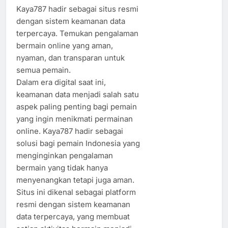
Kaya787 hadir sebagai situs resmi
dengan sistem keamanan data
terpercaya. Temukan pengalaman
bermain online yang aman,
nyaman, dan transparan untuk
semua pemain.
Dalam era digital saat ini,
keamanan data menjadi salah satu
aspek paling penting bagi pemain
yang ingin menikmati permainan
online. Kaya787 hadir sebagai
solusi bagi pemain Indonesia yang
menginginkan pengalaman
bermain yang tidak hanya
menyenangkan tetapi juga aman.
Situs ini dikenal sebagai platform
resmi dengan sistem keamanan
data terpercaya, yang membuat