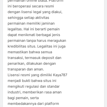
permainan online biasa. Platform
ini beroperasi secara resmi
dengan lisensi legal yang diakui,
sehingga setiap aktivitas
permainan memiliki jaminan
legalitas. Hal ini berarti pemain
dapat menikmati berbagai jenis
permainan tanpa harus meragukan
kredibilitas situs. Legalitas ini juga
memastikan bahwa semua
transaksi, termasuk deposit dan
penarikan, dilakukan dengan
transparan dan aman.
Lisensi resmi yang dimiliki Kaya787
menjadi bukti bahwa situs ini
mengikuti regulasi dan standar
industri, memberikan rasa aman
bagi pemain, serta
membedakannya dari platform