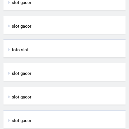
slot gacor
slot gacor
toto slot
slot gacor
slot gacor
slot gacor