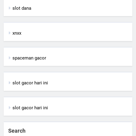
slot dana
xnxx
spaceman gacor
slot gacor hari ini
slot gacor hari ini
Search