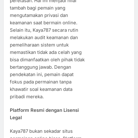
peretasan. Hal ini menjadi nilai
tambah bagi pemain yang
mengutamakan privasi dan
keamanan saat bermain online.
Selain itu, Kaya787 secara rutin
melakukan audit keamanan dan
pemeliharaan sistem untuk
memastikan tidak ada celah yang
bisa dimanfaatkan oleh pihak tidak
bertanggung jawab. Dengan
pendekatan ini, pemain dapat
fokus pada permainan tanpa
khawatir soal keamanan data
pribadi mereka.
Platform Resmi dengan Lisensi
Legal
Kaya787 bukan sekadar situs