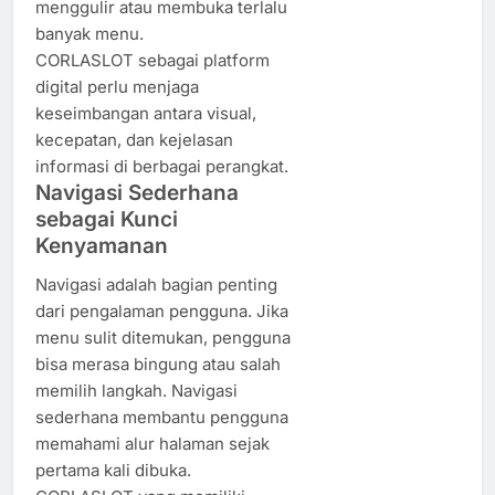
menggulir atau membuka terlalu
banyak menu.
CORLASLOT sebagai platform
digital perlu menjaga
keseimbangan antara visual,
kecepatan, dan kejelasan
informasi di berbagai perangkat.
Navigasi Sederhana
sebagai Kunci
Kenyamanan
Navigasi adalah bagian penting
dari pengalaman pengguna. Jika
menu sulit ditemukan, pengguna
bisa merasa bingung atau salah
memilih langkah. Navigasi
sederhana membantu pengguna
memahami alur halaman sejak
pertama kali dibuka.