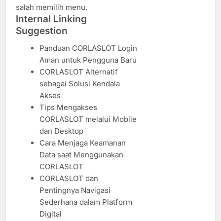
salah memilih menu.
Internal Linking
Suggestion
Panduan CORLASLOT Login
Aman untuk Pengguna Baru
CORLASLOT Alternatif
sebagai Solusi Kendala
Akses
Tips Mengakses
CORLASLOT melalui Mobile
dan Desktop
Cara Menjaga Keamanan
Data saat Menggunakan
CORLASLOT
CORLASLOT dan
Pentingnya Navigasi
Sederhana dalam Platform
Digital