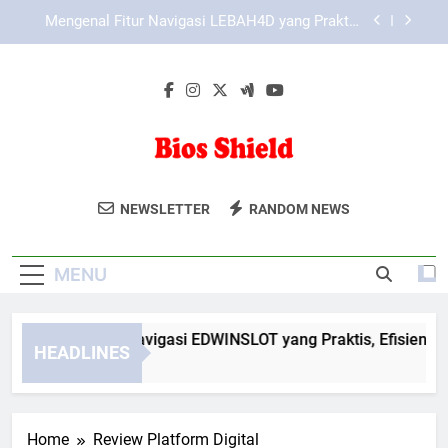
Skip
Panduan Mengakses EDWINSLOT melalui
to
Browser Desktop dan Mobile
content
Panduan Mengakses LEBAH4D melalui Browser
Desktop dan Mobile
Mengenal Fitur Navigasi EDWINSLOT yang
Praktis, Efisien, dan Mudah Dipahami
Mengenal Fitur Navigasi LEBAH4D yang Praktis
dan Efisien untuk Pengguna
Bios Shield
Lindungi Data Anda Dengan Layanan
Panduan Mengakses EDWINSLOT melalui
NEWSLETTER
RANDOM NEWS
Browser Desktop dan Mobile
Keamanan Digital Dari Bios Shield.
Panduan Mengakses LEBAH4D melalui Browser
Solusi Aman Untuk Era Digital.
Desktop dan Mobile
MENU
ngenal Fitur Navigasi EDWINSLOT yang Praktis, Efisien, dan
HEADLINES
eeks Ago
Home
Review Platform Digital