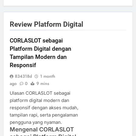
Review Platform Digital
CORLASLOT sebagai
Platform Digital dengan
Tampilan Modern dan
Responsif
834318d
1 month
ago
0
9 mins
Ulasan CORLASLOT sebagai
platform digital modern dan
responsif dengan akses mudah,
tampilan rapi, serta pengalaman
pengguna yang nyaman.
Mengenal CORLASLOT