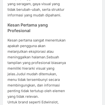
yang seragam, gaya visual yang
tidak berubah-ubah, serta struktur
informasi yang mudah dipahami.
Kesan Pertama yang
Profesional
Kesan pertama sangat menentukan
apakah pengguna akan
melanjutkan eksplorasi atau
meninggalkan halaman.Sebuah
tampilan yang profesional biasanya
memiliki hierarki visual yang
jelas.Judul mudah ditemukan,
menu tidak tersembunyi secara
membingungkan, dan informasi
penting tidak tertutup oleh elemen
yang tidak relevan.
Untuk brand seperti Edwinslot,