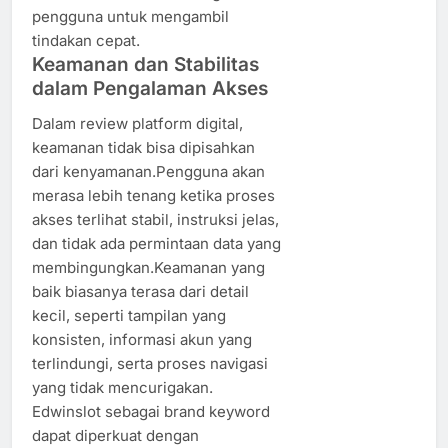
pengguna untuk mengambil
tindakan cepat.
Keamanan dan Stabilitas
dalam Pengalaman Akses
Dalam review platform digital,
keamanan tidak bisa dipisahkan
dari kenyamanan.Pengguna akan
merasa lebih tenang ketika proses
akses terlihat stabil, instruksi jelas,
dan tidak ada permintaan data yang
membingungkan.Keamanan yang
baik biasanya terasa dari detail
kecil, seperti tampilan yang
konsisten, informasi akun yang
terlindungi, serta proses navigasi
yang tidak mencurigakan.
Edwinslot sebagai brand keyword
dapat diperkuat dengan