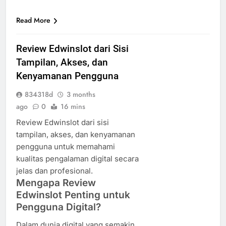
Read More
Review Edwinslot dari Sisi
Tampilan, Akses, dan
Kenyamanan Pengguna
834318d
3 months
ago
0
16 mins
Review Edwinslot dari sisi
tampilan, akses, dan kenyamanan
pengguna untuk memahami
kualitas pengalaman digital secara
jelas dan profesional.
Mengapa Review
Edwinslot Penting untuk
Pengguna Digital?
Dalam dunia digital yang semakin