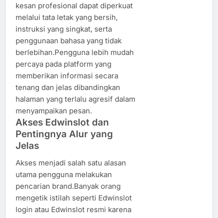
kesan profesional dapat diperkuat
melalui tata letak yang bersih,
instruksi yang singkat, serta
penggunaan bahasa yang tidak
berlebihan.Pengguna lebih mudah
percaya pada platform yang
memberikan informasi secara
tenang dan jelas dibandingkan
halaman yang terlalu agresif dalam
menyampaikan pesan.
Akses Edwinslot dan
Pentingnya Alur yang
Jelas
Akses menjadi salah satu alasan
utama pengguna melakukan
pencarian brand.Banyak orang
mengetik istilah seperti Edwinslot
login atau Edwinslot resmi karena