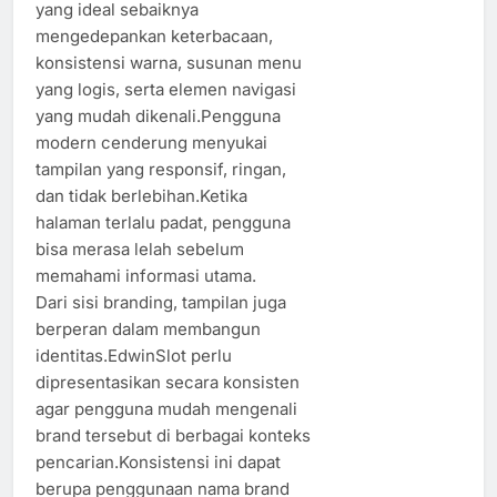
yang ideal sebaiknya
mengedepankan keterbacaan,
konsistensi warna, susunan menu
yang logis, serta elemen navigasi
yang mudah dikenali.Pengguna
modern cenderung menyukai
tampilan yang responsif, ringan,
dan tidak berlebihan.Ketika
halaman terlalu padat, pengguna
bisa merasa lelah sebelum
memahami informasi utama.
Dari sisi branding, tampilan juga
berperan dalam membangun
identitas.EdwinSlot perlu
dipresentasikan secara konsisten
agar pengguna mudah mengenali
brand tersebut di berbagai konteks
pencarian.Konsistensi ini dapat
berupa penggunaan nama brand