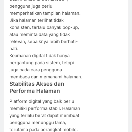
pengguna juga perlu
memperhatikan tampilan halaman.
Jika halaman terlihat tidak
konsisten, terlalu banyak pop-up,
atau meminta data yang tidak
relevan, sebaiknya lebih berhati-
hati.
Keamanan digital tidak hanya
bergantung pada sistem, tetapi
juga pada cara pengguna
membaca dan memahami halaman.
Stabilitas Akses dan
Performa Halaman
Platform digital yang baik perlu
memiliki performa stabil. Halaman
yang terlalu berat dapat membuat
pengguna menunggu lama,
terutama pada perangkat mobile.