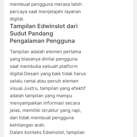
membuat pengguna merasa lebih
percaya saat menjelajahi layanan
digital.
Tampilan Edwinslot dari
Sudut Pandang
Pengalaman Pengguna
Tampilan adalah elemen pertama
yang biasanya dinilai pengguna
saat membuka sebuah platform
digital.Desain yang baik tidak harus
selalu ramai atau penuh elemen
visual.Justru, tampilan yang efektif
adalah tampilan yang mampu
menyampaikan informasi secara
jelas, memiliki struktur yang rapi,
dan tidak membuat pengguna
kehilangan arah.
Dalam konteks Edwinslot, tampilan