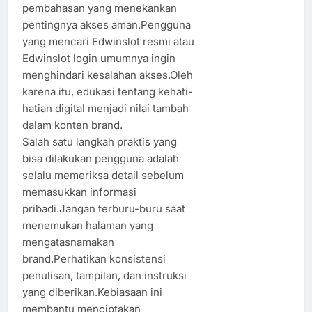
pembahasan yang menekankan
pentingnya akses aman.Pengguna
yang mencari Edwinslot resmi atau
Edwinslot login umumnya ingin
menghindari kesalahan akses.Oleh
karena itu, edukasi tentang kehati-
hatian digital menjadi nilai tambah
dalam konten brand.
Salah satu langkah praktis yang
bisa dilakukan pengguna adalah
selalu memeriksa detail sebelum
memasukkan informasi
pribadi.Jangan terburu-buru saat
menemukan halaman yang
mengatasnamakan
brand.Perhatikan konsistensi
penulisan, tampilan, dan instruksi
yang diberikan.Kebiasaan ini
membantu menciptakan