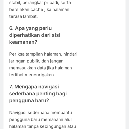
stabil, perangkat pribadi, serta
bersihkan cache jika halaman
terasa lambat.
6. Apa yang perlu
diperhatikan dari sisi
keamanan?
Periksa tampilan halaman, hindari
jaringan publik, dan jangan
memasukkan data jika halaman
terlihat mencurigakan.
7. Mengapa navigasi
sederhana penting bagi
pengguna baru?
Navigasi sederhana membantu
pengguna baru memahami alur
halaman tanpa kebingungan atau