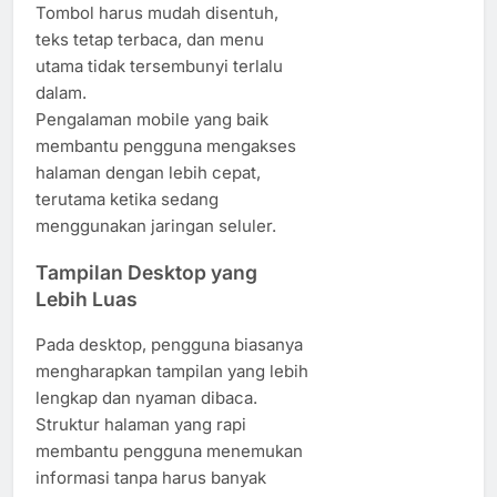
Tombol harus mudah disentuh,
teks tetap terbaca, dan menu
utama tidak tersembunyi terlalu
dalam.
Pengalaman mobile yang baik
membantu pengguna mengakses
halaman dengan lebih cepat,
terutama ketika sedang
menggunakan jaringan seluler.
Tampilan Desktop yang
Lebih Luas
Pada desktop, pengguna biasanya
mengharapkan tampilan yang lebih
lengkap dan nyaman dibaca.
Struktur halaman yang rapi
membantu pengguna menemukan
informasi tanpa harus banyak