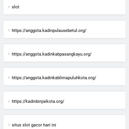
slot
https://anggota.kadinpulausebetul.org/
https://anggota.kadinkabpasangkayu.org/
https://anggota.kadinkablimapuluhkota.org/
https://kadinbinjaikota.org/
situs slot gacor hari ini