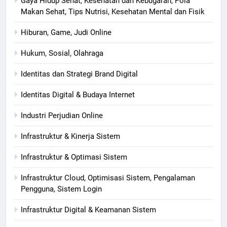
Gaya Hidup Sehat, Kesehatan dan Kebugaran, Pola
Makan Sehat, Tips Nutrisi, Kesehatan Mental dan Fisik
Hiburan, Game, Judi Online
Hukum, Sosial, Olahraga
Identitas dan Strategi Brand Digital
Identitas Digital & Budaya Internet
Industri Perjudian Online
Infrastruktur & Kinerja Sistem
Infrastruktur & Optimasi Sistem
Infrastruktur Cloud, Optimisasi Sistem, Pengalaman
Pengguna, Sistem Login
Infrastruktur Digital & Keamanan Sistem