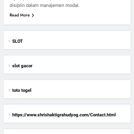
disiplin dalam manajemen modal.
Read More
SLOT
slot gacor
toto togel
https://www.shrishaktigrahudyog.com/Contact.html