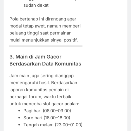
sudah dekat
Pola bertahap ini dirancang agar
modal tetap awet, namun memberi
peluang tinggi saat permainan
mulai menunjukkan sinyal positif.
3.
Main di Jam Gacor
Berdasarkan Data Komunitas
Jam main juga sering dianggap
memengaruhi hasil. Berdasarkan
laporan komunitas pemain di
berbagai forum, waktu terbaik
untuk mencoba slot gacor adalah:
Pagi hari (06.00–09.00)
Sore hari (16.00–18.00)
Tengah malam (23.00–01.00)