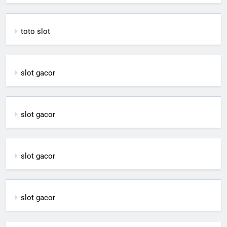
toto slot
slot gacor
slot gacor
slot gacor
slot gacor