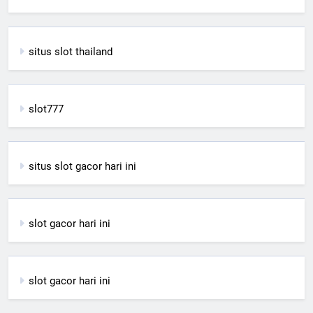
situs slot thailand
slot777
situs slot gacor hari ini
slot gacor hari ini
slot gacor hari ini