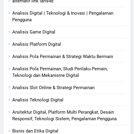
alternatif link laris4d
Analisis Digital | Teknologi & Inovasi | Pengalaman
Pengguna
Analisis Game Digital
Analisis Platform Digital
Analisis Pola Permainan & Strategi Waktu Bermain
Analisis Pola Permainan, Studi Perilaku Pemain,
Teknologi dan Mekanisme Digital
Analisis Slot Online & Strategi Permainan
Analisis Teknologi Digital
Arsitektur Digital, Platform Multi Perangkat, Desain
Responsif, Teknologi Sistem, Pengalaman Pengguna
Bisnis dan Etika Digital