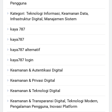
Pengguna
Kategori: Teknologi Informasi, Keamanan Data,
Infrastruktur Digital, Manajemen Sistem
kaya 787
kaya787
kaya787 alternatif
kaya787 login
Keamanan & Autentikasi Digital
Keamanan & Privasi Digital
Keamanan & Teknologi Digital
Keamanan & Transparansi Digital, Teknologi Modern,
Pengalaman Pengguna, Inovasi Platform