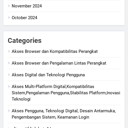
November 2024
October 2024
Categories
Akses Browser dan Kompatibilitas Perangkat
Akses Browser dan Pengalaman Lintas Perangkat
Akses Digital dan Teknologi Pengguna
Akses Multi-Platform Digital,Kompatibilitas
Sistem,Pengalaman Pengguna,Stabilitas Platform,Inovasi
Teknologi
Akses Pengguna, Teknologi Digital, Desain Antarmuka,
Pengembangan Sistem, Keamanan Login