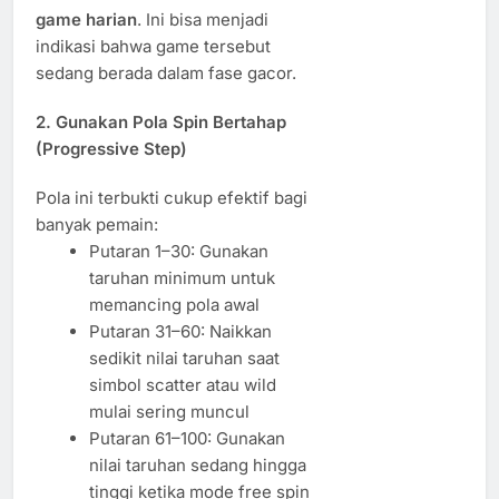
game harian
. Ini bisa menjadi
indikasi bahwa game tersebut
sedang berada dalam fase gacor.
2.
Gunakan Pola Spin Bertahap
(Progressive Step)
Pola ini terbukti cukup efektif bagi
banyak pemain:
Putaran 1–30: Gunakan
taruhan minimum untuk
memancing pola awal
Putaran 31–60: Naikkan
sedikit nilai taruhan saat
simbol scatter atau wild
mulai sering muncul
Putaran 61–100: Gunakan
nilai taruhan sedang hingga
tinggi ketika mode free spin