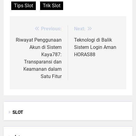
Tips Slot
Trik Slot
Previous:
Next:
Post
navigation
Riwayat Penggunaan
Teknologi di Balik
Akun di Sistem
Sistem Login Aman
Kaya787:
HORAS88
Transparansi dan
Keamanan dalam
Satu Fitur
SLOT