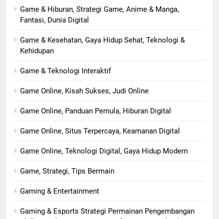
Game & Hiburan, Strategi Game, Anime & Manga,
Fantasi, Dunia Digital
Game & Kesehatan, Gaya Hidup Sehat, Teknologi &
Kehidupan
Game & Teknologi Interaktif
Game Online, Kisah Sukses, Judi Online
Game Online, Panduan Pemula, Hiburan Digital
Game Online, Situs Terpercaya, Keamanan Digital
Game Online, Teknologi Digital, Gaya Hidup Modern
Game, Strategi, Tips Bermain
Gaming & Entertainment
Gaming & Esports Strategi Permainan Pengembangan