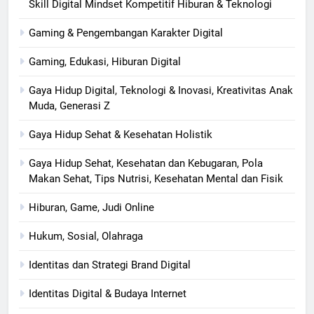
Skill Digital Mindset Kompetitif Hiburan & Teknologi
Gaming & Pengembangan Karakter Digital
Gaming, Edukasi, Hiburan Digital
Gaya Hidup Digital, Teknologi & Inovasi, Kreativitas Anak
Muda, Generasi Z
Gaya Hidup Sehat & Kesehatan Holistik
Gaya Hidup Sehat, Kesehatan dan Kebugaran, Pola
Makan Sehat, Tips Nutrisi, Kesehatan Mental dan Fisik
Hiburan, Game, Judi Online
Hukum, Sosial, Olahraga
Identitas dan Strategi Brand Digital
Identitas Digital & Budaya Internet