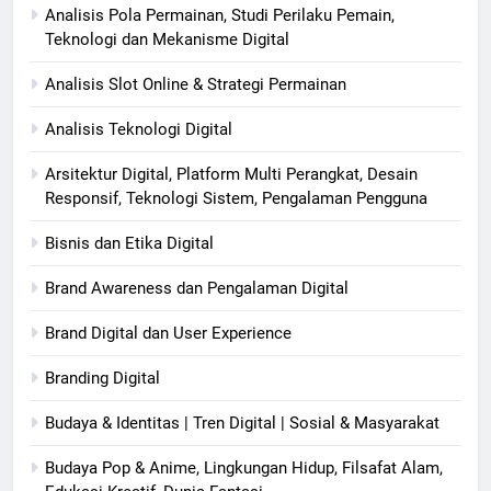
Analisis Pola Permainan, Studi Perilaku Pemain,
Teknologi dan Mekanisme Digital
Analisis Slot Online & Strategi Permainan
Analisis Teknologi Digital
Arsitektur Digital, Platform Multi Perangkat, Desain
Responsif, Teknologi Sistem, Pengalaman Pengguna
Bisnis dan Etika Digital
Brand Awareness dan Pengalaman Digital
Brand Digital dan User Experience
Branding Digital
Budaya & Identitas | Tren Digital | Sosial & Masyarakat
Budaya Pop & Anime, Lingkungan Hidup, Filsafat Alam,