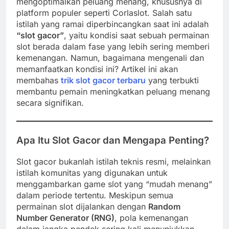
mengoptimalkan peluang menang, khususnya di
platform populer seperti Corlaslot. Salah satu
istilah yang ramai diperbincangkan saat ini adalah
“slot gacor”
, yaitu kondisi saat sebuah permainan
slot berada dalam fase yang lebih sering memberi
kemenangan. Namun, bagaimana mengenali dan
memanfaatkan kondisi ini? Artikel ini akan
membahas
trik slot gacor terbaru
yang terbukti
membantu pemain meningkatkan peluang menang
secara signifikan.
Apa Itu Slot Gacor dan Mengapa Penting?
Slot gacor bukanlah istilah teknis resmi, melainkan
istilah komunitas yang digunakan untuk
menggambarkan game slot yang “mudah menang”
dalam periode tertentu. Meskipun semua
permainan slot dijalankan dengan
Random
Number Generator (RNG)
, pola kemenangan
dalam jangka pendek sering kali menunjukkan