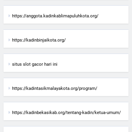
https://anggota.kadinkablimapuluhkota.org/
https://kadinbinjaikota.org/
situs slot gacor hari ini
https://kadintasikmalayakota.org/program/
https://kadinbekasikab.org/tentang-kadin/ketua-umum/