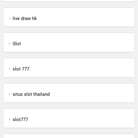
live draw hk
Slot
slot 777
situs slot thailand
slot777