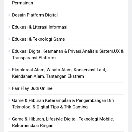
Permainan
Desain Platform Digital
Edukasi & Literasi Informasi
Edukasi & Teknologi Game
Edukasi Digital,Keamanan & Privasi,Analisis Sistem,UX &
Transparansi Platform
Eksplorasi Alam, Wisata Alam, Konservasi Laut,
Keindahan Alam, Tantangan Ekstrem
Fair Play, Judi Online
Game & Hiburan Keterampilan & Pengembangan Diri
Teknologi & Digital Tips & Trik Gaming
Game & Hiburan, Lifestyle Digital, Teknologi Mobile,
Rekomendasi Ringan