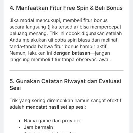
4.
Manfaatkan Fitur Free Spin & Beli Bonus
Jika modal mencukupi, membeli fitur bonus
secara langsung (jika tersedia) bisa mempercepat
peluang menang. Trik ini cocok digunakan setelah
Anda melakukan uji coba spin biasa dan melihat
tanda-tanda bahwa fitur bonus hampir aktif.
Namun, lakukan ini
dengan batasan
—jangan
langsung membeli fitur tanpa observasi awal.
5.
Gunakan Catatan Riwayat dan Evaluasi
Sesi
Trik yang sering diremehkan namun sangat efektif
adalah
mencatat hasil setiap sesi
:
Nama game dan provider
Jam bermain