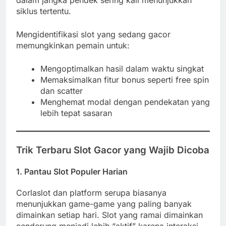
siklus tertentu.
Mengidentifikasi slot yang sedang gacor
memungkinkan pemain untuk:
Mengoptimalkan hasil dalam waktu singkat
Memaksimalkan fitur bonus seperti free spin
dan scatter
Menghemat modal dengan pendekatan yang
lebih tepat sasaran
Trik Terbaru Slot Gacor yang Wajib Dicoba
1.
Pantau Slot Populer Harian
Corlaslot dan platform serupa biasanya
menunjukkan game-game yang paling banyak
dimainkan setiap hari. Slot yang ramai dimainkan