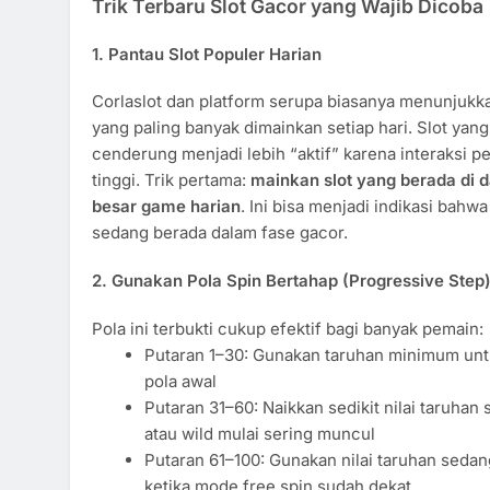
Trik Terbaru Slot Gacor yang Wajib Dicoba
1.
Pantau Slot Populer Harian
Corlaslot dan platform serupa biasanya menunju
yang paling banyak dimainkan setiap hari. Slot yan
cenderung menjadi lebih “aktif” karena interaksi 
tinggi. Trik pertama:
mainkan slot yang berada di da
besar game harian
. Ini bisa menjadi indikasi bahw
sedang berada dalam fase gacor.
2.
Gunakan Pola Spin Bertahap (Progressive Step
Pola ini terbukti cukup efektif bagi banyak pemain:
Putaran 1–30: Gunakan taruhan minimum un
pola awal
Putaran 31–60: Naikkan sedikit nilai taruhan 
atau wild mulai sering muncul
Putaran 61–100: Gunakan nilai taruhan sedan
ketika mode free spin sudah dekat