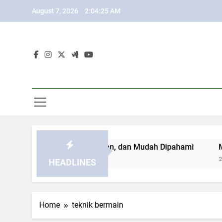
Skip
August 7, 2026
2:04:26 AM
to
content
Bio
Lindungi D
ang Praktis, Efisien, dan Mudah Dipahami
Mengenal Fit
2 Weeks Ago
HEADLINES
Home
teknik bermain