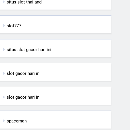
situs slot thailand
slot777
situs slot gacor hari ini
slot gacor hari ini
slot gacor hari ini
spaceman