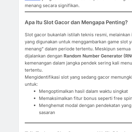
menang secara signifikan.
Apa Itu Slot Gacor dan Mengapa Penting?
Slot gacor bukanlah istilah teknis resmi, melainkan 
yang digunakan untuk menggambarkan game slot 
menang” dalam periode tertentu. Meskipun semua 
dijalankan dengan
Random Number Generator (RN
kemenangan dalam jangka pendek sering kali menu
tertentu.
Mengidentifikasi slot yang sedang gacor memungk
untuk:
Mengoptimalkan hasil dalam waktu singkat
Memaksimalkan fitur bonus seperti free spin
Menghemat modal dengan pendekatan yang l
sasaran