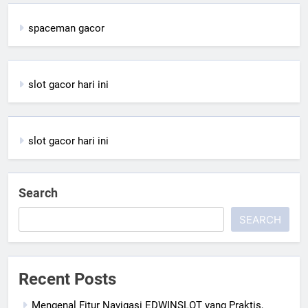
spaceman gacor
slot gacor hari ini
slot gacor hari ini
Search
SEARCH
Recent Posts
Mengenal Fitur Navigasi EDWINSLOT yang Praktis,