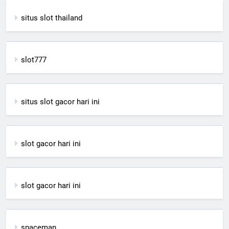
situs slot thailand
slot777
situs slot gacor hari ini
slot gacor hari ini
slot gacor hari ini
spaceman