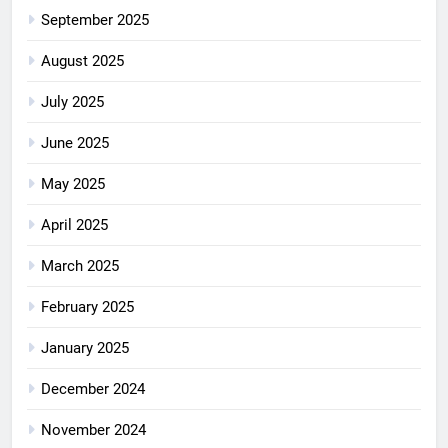
September 2025
August 2025
July 2025
June 2025
May 2025
April 2025
March 2025
February 2025
January 2025
December 2024
November 2024