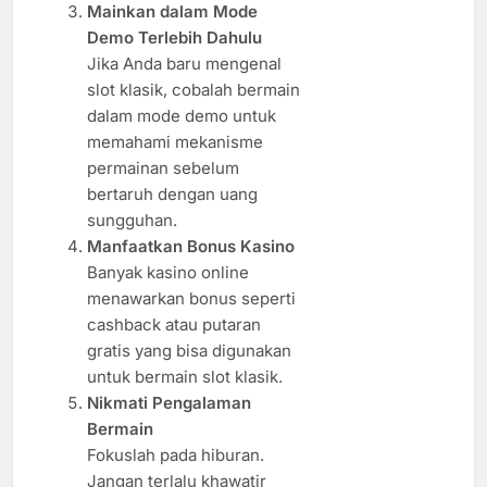
Mainkan dalam Mode
Demo Terlebih Dahulu
Jika Anda baru mengenal
slot klasik, cobalah bermain
dalam mode demo untuk
memahami mekanisme
permainan sebelum
bertaruh dengan uang
sungguhan.
Manfaatkan Bonus Kasino
Banyak kasino online
menawarkan bonus seperti
cashback atau putaran
gratis yang bisa digunakan
untuk bermain slot klasik.
Nikmati Pengalaman
Bermain
Fokuslah pada hiburan.
Jangan terlalu khawatir