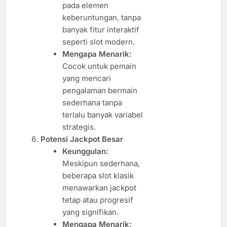
pada elemen
keberuntungan, tanpa
banyak fitur interaktif
seperti slot modern.
Mengapa Menarik:
Cocok untuk pemain
yang mencari
pengalaman bermain
sederhana tanpa
terlalu banyak variabel
strategis.
Potensi Jackpot Besar
Keunggulan:
Meskipun sederhana,
beberapa slot klasik
menawarkan jackpot
tetap atau progresif
yang signifikan.
Mengapa Menarik: