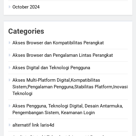
October 2024
Categories
Akses Browser dan Kompatibilitas Perangkat
Akses Browser dan Pengalaman Lintas Perangkat
Akses Digital dan Teknologi Pengguna
Akses Multi-Platform Digital,Kompatibilitas
Sistem,Pengalaman Pengguna,Stabilitas Platform,Inovasi
Teknologi
Akses Pengguna, Teknologi Digital, Desain Antarmuka,
Pengembangan Sistem, Keamanan Login
alternatif link laris4d