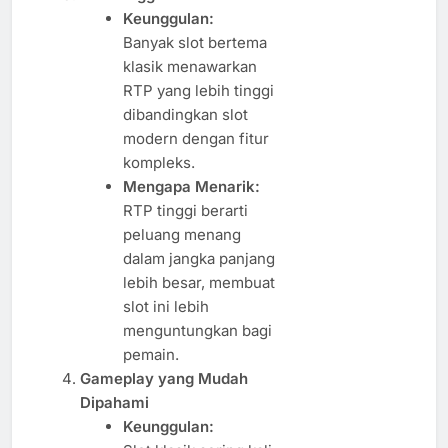
Keunggulan:
Banyak slot bertema
klasik menawarkan
RTP yang lebih tinggi
dibandingkan slot
modern dengan fitur
kompleks.
Mengapa Menarik:
RTP tinggi berarti
peluang menang
dalam jangka panjang
lebih besar, membuat
slot ini lebih
menguntungkan bagi
pemain.
Gameplay yang Mudah
Dipahami
Keunggulan: