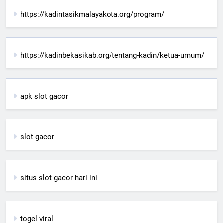
https://kadintasikmalayakota.org/program/
https://kadinbekasikab.org/tentang-kadin/ketua-umum/
apk slot gacor
slot gacor
situs slot gacor hari ini
togel viral