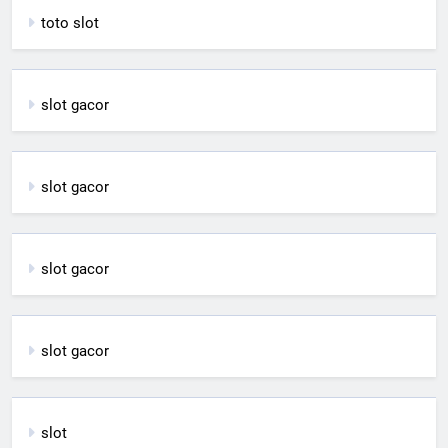
toto slot
slot gacor
slot gacor
slot gacor
slot gacor
slot