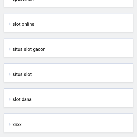
slot online
situs slot gacor
situs slot
slot dana
xnxx