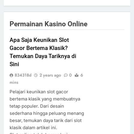
Permainan Kasino Online
Apa Saja Keunikan Slot
Gacor Bertema Klasik?
Temukan Daya Tariknya di
Sini
834318d
2 years ago
0
6
mins
Pelajari keunikan slot gacor
bertema klasik yang membuatnya
tetap populer. Dari desain
sederhana hingga peluang menang
besar, temukan daya tarik dari slot
klasik dalam artikel ini.