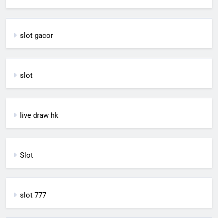
slot gacor
slot
live draw hk
Slot
slot 777