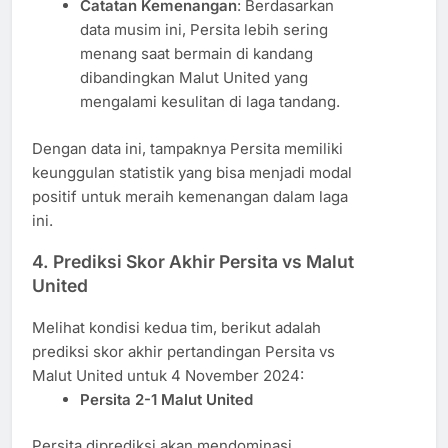
Catatan Kemenangan
: Berdasarkan
data musim ini, Persita lebih sering
menang saat bermain di kandang
dibandingkan Malut United yang
mengalami kesulitan di laga tandang.
Dengan data ini, tampaknya Persita memiliki
keunggulan statistik yang bisa menjadi modal
positif untuk meraih kemenangan dalam laga
ini.
4. Prediksi Skor Akhir Persita vs Malut
United
Melihat kondisi kedua tim, berikut adalah
prediksi skor akhir pertandingan Persita vs
Malut United untuk 4 November 2024:
Persita 2-1 Malut United
Persita diprediksi akan mendominasi