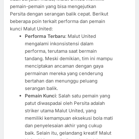
pemain-pemain yang bisa mengejutkan
Persita dengan serangan balik cepat. Berikut
beberapa poin terkait performa dan pemain
kunci Malut United:
Performa Terbaru
: Malut United
mengalami inkonsistensi dalam
performa, terutama saat bermain
tandang. Meski demikian, tim ini mampu
menciptakan ancaman dengan gaya
permainan mereka yang cenderung
bertahan dan menunggu peluang
serangan balik.
Pemain Kunci
: Salah satu pemain yang
patut diwaspadai oleh Persita adalah
striker utama Malut United, yang
memiliki kemampuan eksekusi bola mati
dan penyelesaian akhir yang cukup
baik. Selain itu, gelandang kreatif Malut