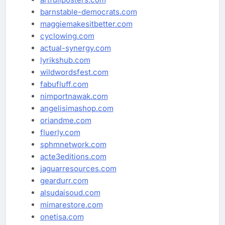
barnstable-democrats.com
maggiemakesitbetter.com
cyclowing.com
actual-synergy.com
lyrikshub.com
wildwordsfest.com
fabufluff.com
nimportnawak.com
angelisimashop.com
oriandme.com
fluerly.com
sphmnetwork.com
acte3editions.com
jaguarresources.com
geardurr.com
alsudaisoud.com
mimarestore.com
onetisa.com