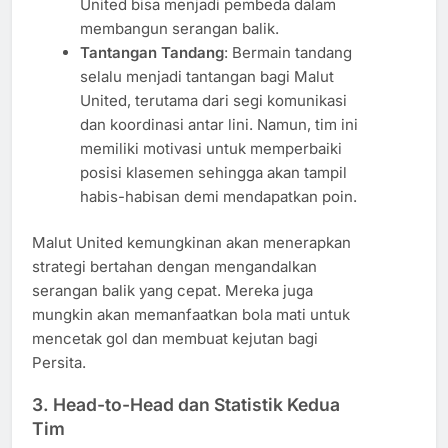
United bisa menjadi pembeda dalam
membangun serangan balik.
Tantangan Tandang
: Bermain tandang
selalu menjadi tantangan bagi Malut
United, terutama dari segi komunikasi
dan koordinasi antar lini. Namun, tim ini
memiliki motivasi untuk memperbaiki
posisi klasemen sehingga akan tampil
habis-habisan demi mendapatkan poin.
Malut United kemungkinan akan menerapkan
strategi bertahan dengan mengandalkan
serangan balik yang cepat. Mereka juga
mungkin akan memanfaatkan bola mati untuk
mencetak gol dan membuat kejutan bagi
Persita.
3. Head-to-Head dan Statistik Kedua
Tim