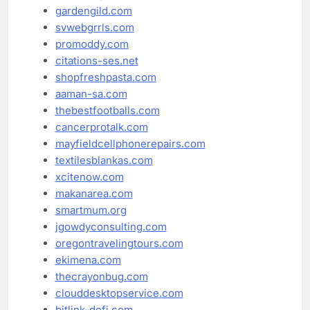
gardengild.com
svwebgrrls.com
promoddy.com
citations-ses.net
shopfreshpasta.com
aaman-sa.com
thebestfootballs.com
cancerprotalk.com
mayfieldcellphonerepairs.com
textilesblankas.com
xcitenow.com
makanarea.com
smartmum.org
jgowdyconsulting.com
oregontravelingtours.com
ekimena.com
thecrayonbug.com
clouddesktopservice.com
bitlink-defi.com