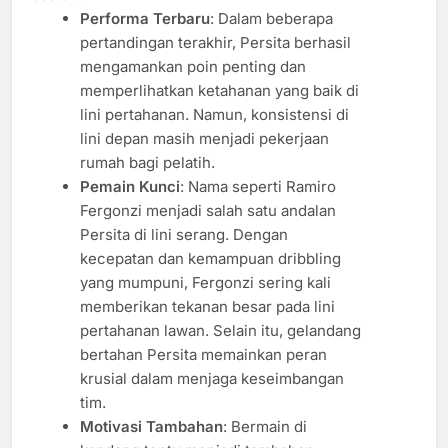
Performa Terbaru
: Dalam beberapa
pertandingan terakhir, Persita berhasil
mengamankan poin penting dan
memperlihatkan ketahanan yang baik di
lini pertahanan. Namun, konsistensi di
lini depan masih menjadi pekerjaan
rumah bagi pelatih.
Pemain Kunci
: Nama seperti Ramiro
Fergonzi menjadi salah satu andalan
Persita di lini serang. Dengan
kecepatan dan kemampuan dribbling
yang mumpuni, Fergonzi sering kali
memberikan tekanan besar pada lini
pertahanan lawan. Selain itu, gelandang
bertahan Persita memainkan peran
krusial dalam menjaga keseimbangan
tim.
Motivasi Tambahan
: Bermain di