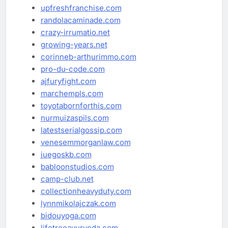
upfreshfranchise.com
randolacaminade.com
crazy-irrumatio.net
growing-years.net
corinneb-arthurimmo.com
pro-du-code.com
ajfuryfight.com
marchempls.com
toyotabornforthis.com
nurmuizaspils.com
latestserialgossip.com
venesemmorganlaw.com
juegoskb.com
babloonstudios.com
camp-club.net
collectionheavyduty.com
lynnmikolajczak.com
bidouyoga.com
lifetreeayurveda.com