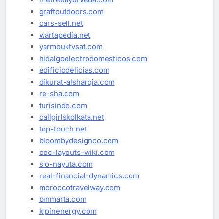
graftoutdoors.com
cars-sell.net
wartapedia.net
yarmouktvsat.com
hidalgoelectrodomesticos.com
edificiodelicias.com
dikurat-alsharqia.com
re-sha.com
turisindo.com
callgirlskolkata.net
top-touch.net
bloombydesignco.com
coc-layouts-wiki.com
sio-nayuta.com
real-financial-dynamics.com
moroccotravelway.com
binmarta.com
kipinenergy.com