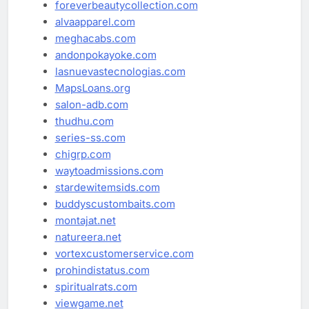
foreverbeautycollection.com
alvaapparel.com
meghacabs.com
andonpokayoke.com
lasnuevastecnologias.com
MapsLoans.org
salon-adb.com
thudhu.com
series-ss.com
chigrp.com
waytoadmissions.com
stardewitemsids.com
buddyscustombaits.com
montajat.net
natureera.net
vortexcustomerservice.com
prohindistatus.com
spiritualrats.com
viewgame.net