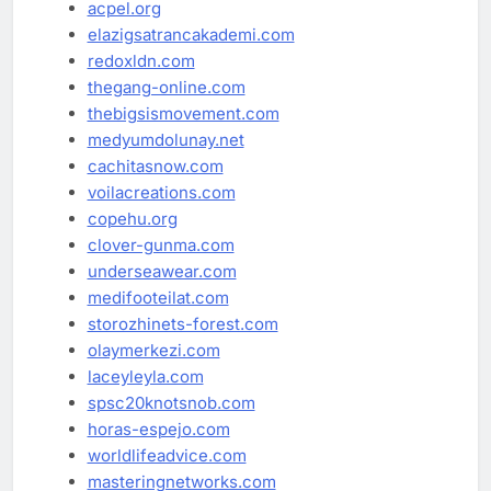
acpel.org
elazigsatrancakademi.com
redoxldn.com
thegang-online.com
thebigsismovement.com
medyumdolunay.net
cachitasnow.com
voilacreations.com
copehu.org
clover-gunma.com
underseawear.com
medifooteilat.com
storozhinets-forest.com
olaymerkezi.com
laceyleyla.com
spsc20knotsnob.com
horas-espejo.com
worldlifeadvice.com
masteringnetworks.com