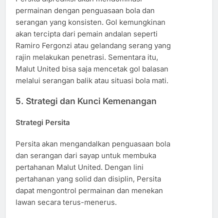
permainan dengan penguasaan bola dan
serangan yang konsisten. Gol kemungkinan
akan tercipta dari pemain andalan seperti
Ramiro Fergonzi atau gelandang serang yang
rajin melakukan penetrasi. Sementara itu,
Malut United bisa saja mencetak gol balasan
melalui serangan balik atau situasi bola mati.
5. Strategi dan Kunci Kemenangan
Strategi Persita
Persita akan mengandalkan penguasaan bola
dan serangan dari sayap untuk membuka
pertahanan Malut United. Dengan lini
pertahanan yang solid dan disiplin, Persita
dapat mengontrol permainan dan menekan
lawan secara terus-menerus.