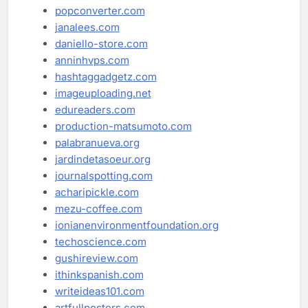
popconverter.com
janalees.com
daniello-store.com
anninhvps.com
hashtaggadgetz.com
imageuploading.net
edureaders.com
production-matsumoto.com
palabranueva.org
jardindetasoeur.org
journalspotting.com
acharipickle.com
mezu-coffee.com
ionianenvironmentfoundation.org
techoscience.com
gushireview.com
ithinkspanish.com
writeideas101.com
artfullposters.com