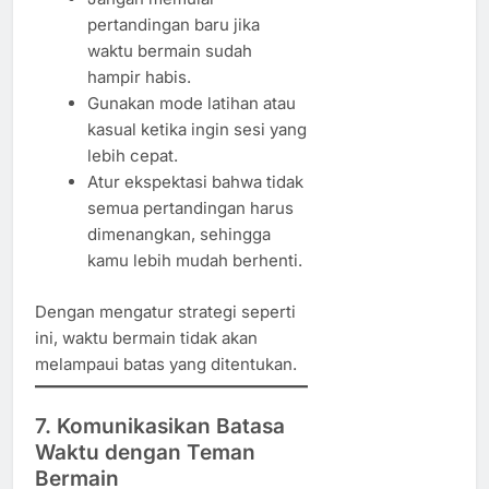
pertandingan baru jika
waktu bermain sudah
hampir habis.
Gunakan mode latihan atau
kasual ketika ingin sesi yang
lebih cepat.
Atur ekspektasi bahwa tidak
semua pertandingan harus
dimenangkan, sehingga
kamu lebih mudah berhenti.
Dengan mengatur strategi seperti
ini, waktu bermain tidak akan
melampaui batas yang ditentukan.
7. Komunikasikan Batasa
Waktu dengan Teman
Bermain