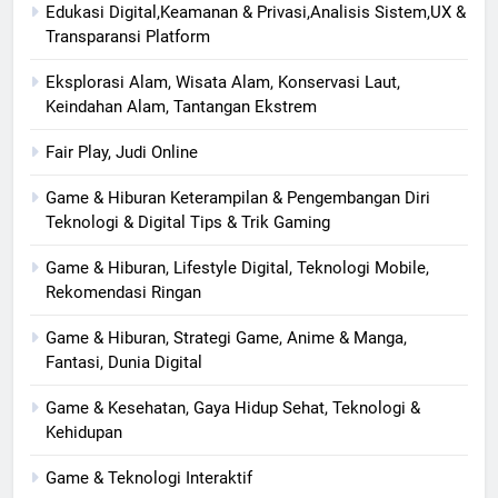
Edukasi Digital,Keamanan & Privasi,Analisis Sistem,UX &
Transparansi Platform
Eksplorasi Alam, Wisata Alam, Konservasi Laut,
Keindahan Alam, Tantangan Ekstrem
Fair Play, Judi Online
Game & Hiburan Keterampilan & Pengembangan Diri
Teknologi & Digital Tips & Trik Gaming
Game & Hiburan, Lifestyle Digital, Teknologi Mobile,
Rekomendasi Ringan
Game & Hiburan, Strategi Game, Anime & Manga,
Fantasi, Dunia Digital
Game & Kesehatan, Gaya Hidup Sehat, Teknologi &
Kehidupan
Game & Teknologi Interaktif