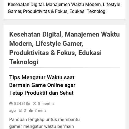
Kesehatan Digital, Manajemen Waktu Modern, Lifestyle
Gamer, Produktivitas & Fokus, Edukasi Teknologi
Kesehatan Digital, Manajemen Waktu
Modern, Lifestyle Gamer,
Produktivitas & Fokus, Edukasi
Teknologi
Tips Mengatur Waktu saat
Bermain Game Online agar
Tetap Produktif dan Sehat
834318d
8 months
ago
0
7 mins
Panduan lengkap untuk membantu
gamer mengatur waktu bermain