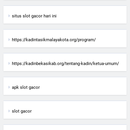
situs slot gacor hari ini
https://kadintasikmalayakota.org/program/
https://kadinbekasikab.org/tentang-kadin/ketua-umum/
apk slot gacor
slot gacor