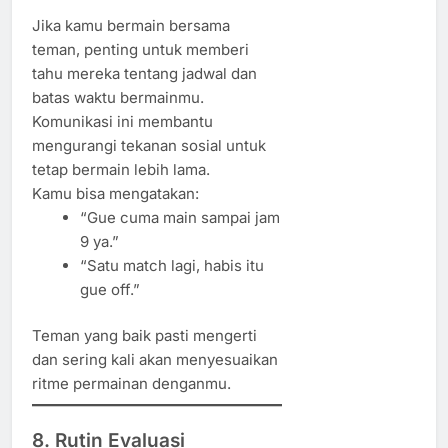
Jika kamu bermain bersama
teman, penting untuk memberi
tahu mereka tentang jadwal dan
batas waktu bermainmu.
Komunikasi ini membantu
mengurangi tekanan sosial untuk
tetap bermain lebih lama.
Kamu bisa mengatakan:
“Gue cuma main sampai jam
9 ya.”
“Satu match lagi, habis itu
gue off.”
Teman yang baik pasti mengerti
dan sering kali akan menyesuaikan
ritme permainan denganmu.
8. Rutin Evaluasi