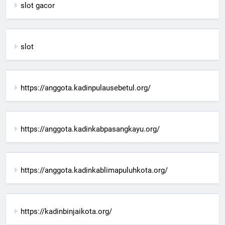
slot gacor
slot
https://anggota.kadinpulausebetul.org/
https://anggota.kadinkabpasangkayu.org/
https://anggota.kadinkablimapuluhkota.org/
https://kadinbinjaikota.org/