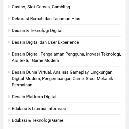
Casino, Slot Games, Gambling
Dekorasi Rumah dan Tanaman Hias
Desain & Teknologi Digital.
Desain Digital dan User Experience
Desain Digital, Pengalaman Pengguna, Inovasi Teknologi,
Arsitektur Game Modern
Desain Dunia Virtual, Analisis Gameplay, Lingkungan
Digital Modern, Pengembangan Game, Studi Mekanik
Permainan
Desain Platform Digital
Edukasi & Literasi Informasi
Edukasi & Teknologi Game