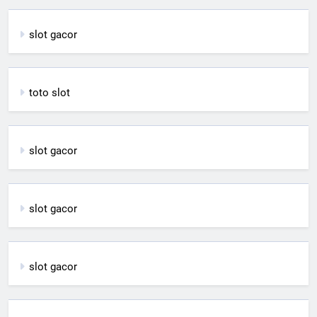
slot gacor
toto slot
slot gacor
slot gacor
slot gacor