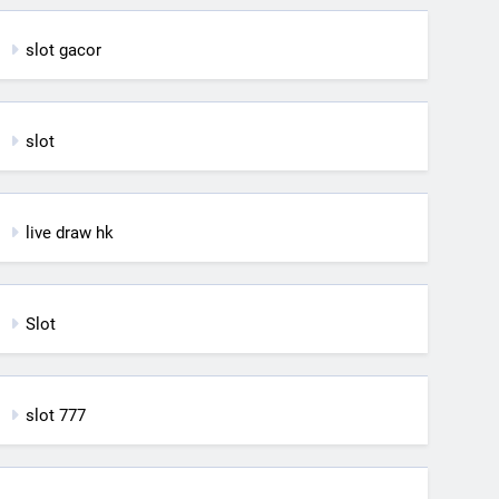
slot gacor
slot
live draw hk
Slot
slot 777