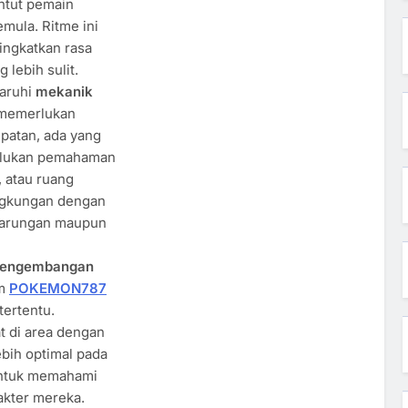
ntut pemain
emula. Ritme ini
ingkatkan rasa
 lebih sulit.
garuhi
mekanik
g memerlukan
patan, ada yang
erlukan pemahaman
, atau ruang
ngkungan dengan
rtarungan maupun
engembangan
am
POKEMON787
tertentu.
t di area dengan
ebih optimal pada
 untuk memahami
akter mereka.