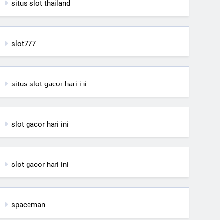
situs slot thailand
slot777
situs slot gacor hari ini
slot gacor hari ini
slot gacor hari ini
spaceman