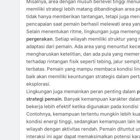
Misalnya, area dengan musuh berlevel tinggi menu
memiliki strategi lebih matang dibandingkan area p
tidak hanya memberikan tantangan, tetapi juga men
pencapaian saat pemain berhasil melewati area yang
Selain menentukan ritme, lingkungan juga memen
pergerakan
. Setiap wilayah memiliki struktur yan
adaptasi dari pemain. Ada area yang menuntut kece
mengharuskan ketelitian, dan ada pula yang mem
terhadap rintangan fisik seperti tebing, jalur sempit
terbatas. Pemain yang mampu membaca kondisi li
baik akan memiliki keuntungan strategis dalam pe
eksplorasi.
Lingkungan juga memainkan peran penting dalam
p
strategi pemain
. Banyak kemampuan karakter dal
bekerja lebih efektif ketika digunakan pada kondisi 
Contohnya, kemampuan tertentu mungkin lebih kua
kondisi energi tinggi, sedangkan kemampuan lain l
wilayah dengan aktivitas rendah. Pemain dituntut
interaksi ini agar dapat memaksimalkan potensi kar