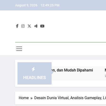
Skip
August 9, 2026
12:49:26 PM
to
content
Bio
Lindungi D
ang Praktis, Efisien, dan Mudah Dipahami
Mengenal Fit
2 Weeks Ago
HEADLINES
Home
Desain Dunia Virtual, Analisis Gameplay