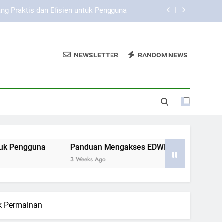
ng Praktis dan Efisien untuk Pengguna
melalui Browser Desktop dan Mobile
melalui Browser Desktop dan Mobile
NEWSLETTER
RANDOM NEWS
Praktis, Efisien, dan Mudah Dipahami
olusi Aman Untuk Era Digital.
ng Praktis dan Efisien untuk Pengguna
melalui Browser Desktop dan Mobile
melalui Browser Desktop dan Mobile
a
Panduan Mengakses EDWINSLOT melalui Browser Des
3 Weeks Ago
ik Permainan