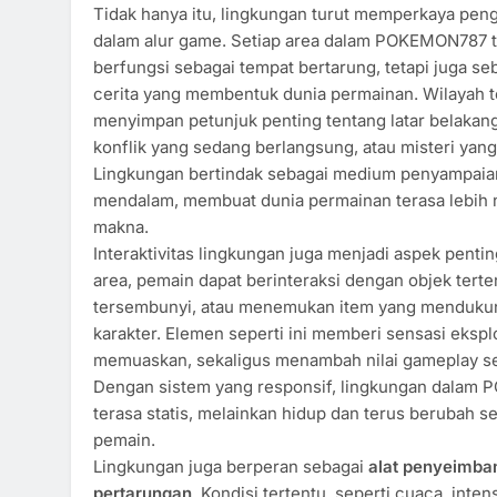
Tidak hanya itu, lingkungan turut memperkaya peng
dalam alur game. Setiap area dalam POKEMON787 t
berfungsi sebagai tempat bertarung, tetapi juga seb
cerita yang membentuk dunia permainan. Wilayah 
menyimpan petunjuk penting tentang latar belakang
konflik yang sedang berlangsung, atau misteri yang
Lingkungan bertindak sebagai medium penyampaian
mendalam, membuat dunia permainan terasa lebih 
makna.
Interaktivitas lingkungan juga menjadi aspek penti
area, pemain dapat berinteraksi dengan objek tert
tersembunyi, atau menemukan item yang menduk
karakter. Elemen seperti ini memberi sensasi ekspl
memuaskan, sekaligus menambah nilai gameplay se
Dengan sistem yang responsif, lingkungan dalam
terasa statis, melainkan hidup dan terus berubah se
pemain.
Lingkungan juga berperan sebagai
alat penyeimba
pertarungan
. Kondisi tertentu, seperti cuaca, inten