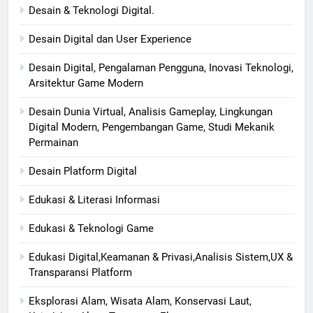
Desain & Teknologi Digital.
Desain Digital dan User Experience
Desain Digital, Pengalaman Pengguna, Inovasi Teknologi,
Arsitektur Game Modern
Desain Dunia Virtual, Analisis Gameplay, Lingkungan
Digital Modern, Pengembangan Game, Studi Mekanik
Permainan
Desain Platform Digital
Edukasi & Literasi Informasi
Edukasi & Teknologi Game
Edukasi Digital,Keamanan & Privasi,Analisis Sistem,UX &
Transparansi Platform
Eksplorasi Alam, Wisata Alam, Konservasi Laut,