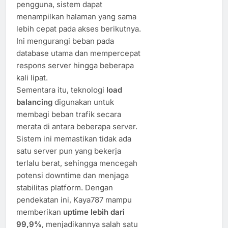
pengguna, sistem dapat
menampilkan halaman yang sama
lebih cepat pada akses berikutnya.
Ini mengurangi beban pada
database utama dan mempercepat
respons server hingga beberapa
kali lipat.
Sementara itu, teknologi
load
balancing
digunakan untuk
membagi beban trafik secara
merata di antara beberapa server.
Sistem ini memastikan tidak ada
satu server pun yang bekerja
terlalu berat, sehingga mencegah
potensi downtime dan menjaga
stabilitas platform. Dengan
pendekatan ini, Kaya787 mampu
memberikan
uptime lebih dari
99,9%
, menjadikannya salah satu