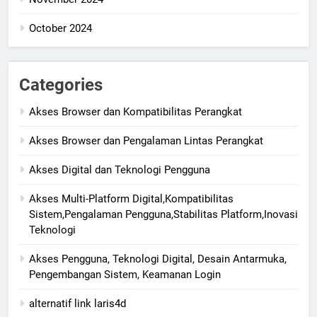
October 2024
Categories
Akses Browser dan Kompatibilitas Perangkat
Akses Browser dan Pengalaman Lintas Perangkat
Akses Digital dan Teknologi Pengguna
Akses Multi-Platform Digital,Kompatibilitas
Sistem,Pengalaman Pengguna,Stabilitas Platform,Inovasi
Teknologi
Akses Pengguna, Teknologi Digital, Desain Antarmuka,
Pengembangan Sistem, Keamanan Login
alternatif link laris4d