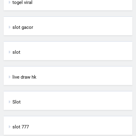
togel viral
slot gacor
slot
live draw hk
Slot
slot 777