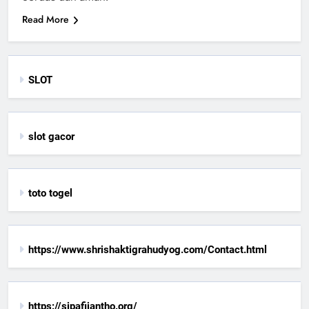
Read More
SLOT
slot gacor
toto togel
https://www.shrishaktigrahudyog.com/Contact.html
https://sipafijantho.org/