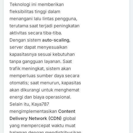
Teknologi ini memberikan
fleksibilitas tinggi dalam
menangani lalu lintas pengguna,
terutama saat terjadi peningkatan
aktivitas secara tiba-tiba.
Dengan sistem
auto-scaling
,
server dapat menyesuaikan
kapasitasnya sesuai kebutuhan
tanpa gangguan layanan. Saat
trafik meningkat, sistem akan
memperluas sumber daya secara
otomatis; saat menurun, kapasitas
akan dikurangi untuk menghemat
energi dan biaya operasional.
Selain itu, Kaya787
mengimplementasikan
Content
Delivery Network (CDN)
global
yang mempercepat waktu muat
halaman dengan mendistribusikan