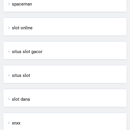
spaceman
slot online
situs slot gacor
situs slot
slot dana
xnxx