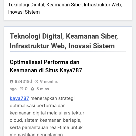
Teknologi Digital, Keamanan Siber, Infrastruktur Web,
Inovasi Sistem
Teknologi Digital, Keamanan Siber,
Infrastruktur Web, Inovasi Sistem
Optimalisasi Performa dan
Keamanan di Situs Kaya787
834318d
9 months
ago
0
8 mins
kaya787
menerapkan strategi
optimalisasi performa dan
keamanan digital melalui arsitektur
cloud, sistem keamanan berlapis,
serta pemantauan real-time untuk
memastikan pengalaman