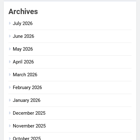
Archives
July 2026
June 2026
May 2026
April 2026
March 2026
February 2026
January 2026
December 2025
November 2025
October 2025