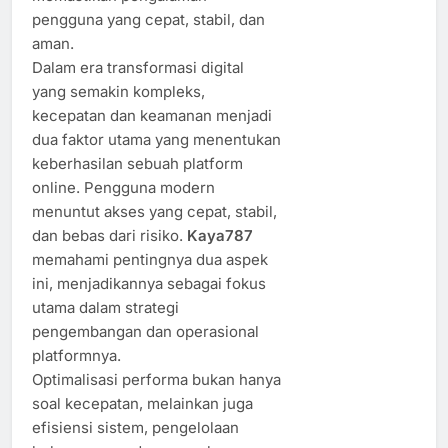
pengguna yang cepat, stabil, dan
aman.
Dalam era transformasi digital
yang semakin kompleks,
kecepatan dan keamanan menjadi
dua faktor utama yang menentukan
keberhasilan sebuah platform
online. Pengguna modern
menuntut akses yang cepat, stabil,
dan bebas dari risiko.
Kaya787
memahami pentingnya dua aspek
ini, menjadikannya sebagai fokus
utama dalam strategi
pengembangan dan operasional
platformnya.
Optimalisasi performa bukan hanya
soal kecepatan, melainkan juga
efisiensi sistem, pengelolaan