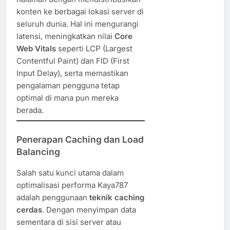
konten ke berbagai lokasi server di
seluruh dunia. Hal ini mengurangi
latensi, meningkatkan nilai
Core
Web Vitals
seperti LCP (Largest
Contentful Paint) dan FID (First
Input Delay), serta memastikan
pengalaman pengguna tetap
optimal di mana pun mereka
berada.
Penerapan Caching dan Load
Balancing
Salah satu kunci utama dalam
optimalisasi performa Kaya787
adalah penggunaan
teknik caching
cerdas
. Dengan menyimpan data
sementara di sisi server atau